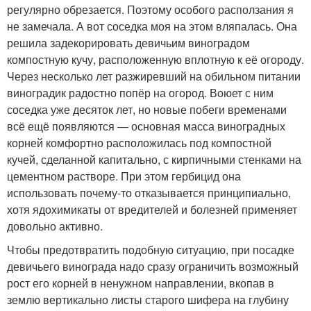
регулярно обрезается. Поэтому особого расползания я
не замечала. А вот соседка моя на этом вляпалась. Она
решила задекорировать девичьим виноградом
компостную кучу, расположенную вплотную к её огороду.
Через несколько лет разжиревший на обильном питании
виноградик радостно попёр на огород. Воюет с ним
соседка уже десяток лет, но новые побеги временами
всё ещё появляются — основная масса виноградных
корней комфортно расположилась под компостной
кучей, сделанной капитально, с кирпичными стенками на
цементном растворе. При этом гербицид она
использовать почему-то отказывается принципиально,
хотя ядохимикаты от вредителей и болезней применяет
довольно активно.
Чтобы предотвратить подобную ситуацию, при посадке
девичьего винограда надо сразу ограничить возможный
рост его корней в ненужном направлении, вкопав в
землю вертикально листы старого шифера на глубину