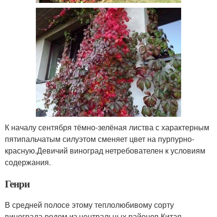
К началу сентября тёмно-зелёная листва с характерным
пятипальчатым силуэтом сменяет цвет на пурпурно-
красную.Девичий виноград нетребователен к условиям
содержания.
Генри
В средней полосе этому теплолюбивому сорту
винограда родом из центральных районов Китая