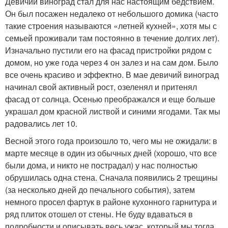
Девичий виноград стал для нас настоящим бедствием.
Он был посажен недалеко от небольшого домика (часто
такие строения называются «летней кухней», хотя мы с
семьей проживали там постоянно в течение долгих лет).
Изначально пустили его на фасад пристройки рядом с
домом, но уже года через 4 он залез и на сам дом. Было
все очень красиво и эффектно. В мае девичий виноград
начинал свой активный рост, озеленял и притенял
фасад от солнца. Осенью преображался и еще больше
украшал дом красной листвой и синими ягодами. Так мы
радовались лет 10.
Весной этого года произошло то, чего мы не ожидали: в
марте месяце в один из обычных дней (хорошо, что все
были дома, и никто не пострадал) у нас полностью
обрушилась одна стена. Сначала появились 2 трещины
(за несколько дней до печального события), затем
немного просел фартук в районе кухонного гарнитура и
ряд плиток отошел от стены. Не буду вдаваться в
подробности и описывать весь ужас, который мы тогда