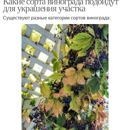
Какие сорта винограда подойдут
для украшения участка
Существуют разные категории сортов винограда:
Изгородь из девичьего
Виноград по стене
винограда
Каркас для девичьего
Изгороди из винограда
винограда
Изгородь из винограда
Виноград на сетке
Дикий виноград
Виноград на заборе