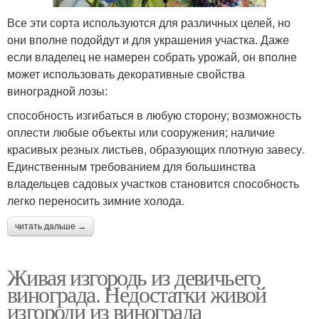
Все эти сорта используются для различных целей, но
они вполне подойдут и для украшения участка. Даже
Виноград на рабице
Виноград в воде
если владелец не намерен собрать урожай, он вполне
может использовать декоративные свойства
виноградной лозы:
способность изгибаться в любую сторону; возможность
Виноград в земле
Виноград на даче
оплести любые объекты или сооружения; наличие
красивых резных листьев, образующих плотную завесу.
Единственным требованием для большинства
владельцев садовых участков становится способность
Пятилисточковый
Уход за девичьим
легко переносить зимние холода.
виноград
виноградом
читать дальше →
Живая изгородь из девичьего
Дивичий виноград
Виноград на стене
винограда. Недостатки живой
изгороди из винограда