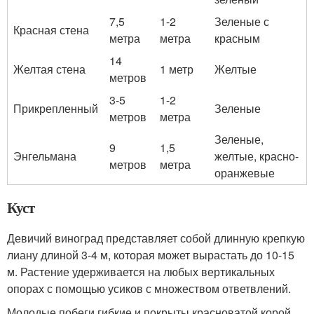
7,5
1-2
Зеленые с
Красная стена
метра
метра
красным
14
Желтая стена
1 метр
Желтые
метров
3-5
1-2
Прикрепленный
Зеленые
метров
метра
Зеленые,
9
1,5
Энгельмана
желтые, красно-
метров
метра
оранжевые
Куст
Девичий виноград представляет собой длинную крепкую
лиану длиной 3-4 м, которая может вырастать до 10-15
м. Растение удерживается на любых вертикальных
опорах с помощью усиков с множеством ответвлений.
Молодые побеги гибкие и покрыты красноватой корой,