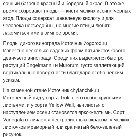
сочный багряно-красный и бордовый окрас. В это же
время созревают плоды — кисти мелких иссиня-черных
ягод. Плоды содержат щавелевую кислоту и для
человека несъедобны, но многие птицы любят
лакомиться ими в зимнее время.
Плоды дикого винограда Источник 7ogorod.ru
Известно несколько садовых форм пятилисточкового
девичьего винограда. Среди них выделяется быстро
растущий Engelmannii и Murorum, густо заплетающий
вертикальные поверхности благодаря особо цепким
усикам.
На каменной стене Источник chylanchik.ru
Интересный вид у сорта Troki с его особо крупными
листьями, и у сорта Yellow Wall, чьи листья с
наступлением осени становятся ярко-желтыми. Сорт
Variegata отличается пестролистным окрасом: у мелких
листочков мраморный или крапчатый бело-зеленый
рисунок.