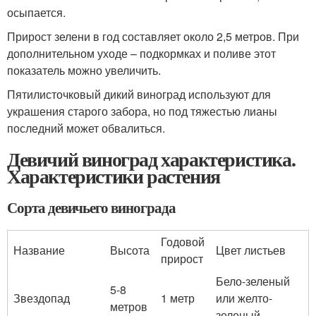
осыпается.
Прирост зелени в год составляет около 2,5 метров. При
дополнительном уходе – подкормках и поливе этот
показатель можно увеличить.
Пятилисточковый дикий виноград используют для
украшения старого забора, но под тяжестью лианы
последний может обвалиться.
Девичий виноград характеристика.
Характеристики растения
Сорта девичьего винограда
Годовой
Название
Высота
Цвет листьев
прирост
Бело-зеленый
5-8
Звездопад
1 метр
или желто-
метров
зеленый