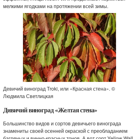
мелкими ягодками на протяжении всей зимы.
Девичий виноград Troki, или «Красная стена». ©
Людмила Светлицкая
Дивичий виноград «Желтая стена»
Большинство видов и сортов девичьего винограда
знамениты своей осенней окраской с преобладанием
багряных и винно-красных тонов. А вот сорт Yellow Wall