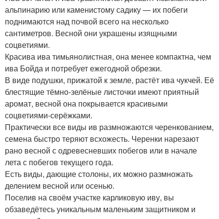
альпинарию или каменистому садику — их побеги
поднимаются над почвой всего на несколько
сантиметров. Весной они украшены изящными
соцветиями.
Красива ива тимьянолистная, она менее компактна, чем
ива Бойда и потребует ежегодной обрезки.
В виде подушки, прижатой к земле, растёт ива чукчей. Её
блестящие тёмно-зелёные листочки имеют приятный
аромат, весной она покрывается красивыми
соцветиями-серёжками.
Практически все виды ив размножаются черенкованием,
семена быстро теряют всхожесть. Черенки нарезают
рано весной с одревесневших побегов или в начале
лета с побегов текущего года.
Есть виды, дающие столоны, их можно размножать
делением весной или осенью.
Поселив на своём участке карликовую иву, вы
обзаведётесь уникальным маленьким защитником и