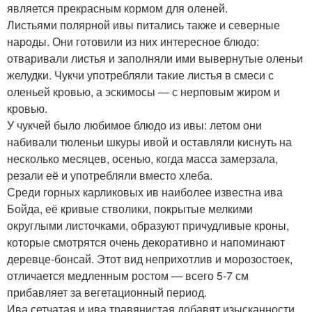
является прекрасным кормом для оленей.
Листьями полярной ивы питались также и северные
народы. Они готовили из них интересное блюдо:
отваривали листья и заполняли ими вывернутые оленьи
желудки. Чукчи употребляли такие листья в смеси с
оленьей кровью, а эскимосы — с нерповым жиром и
кровью.
У чукчей было любимое блюдо из ивы: летом они
набивали тюленьи шкуры ивой и оставляли киснуть на
несколько месяцев, осенью, когда масса замерзала,
резали её и употребляли вместо хлеба.
Среди горных карликовых ив наиболее известна ива
Бойда, её кривые стволики, покрытые мелкими
округлыми листочками, образуют причудливые кроны,
которые смотрятся очень декоративно и напоминают
деревце-бонсай. Этот вид неприхотлив и морозостоек,
отличается медленным ростом — всего 5-7 см
прибавляет за вегетационный период.
Ива сетчатая и ива травянистая добавят изысканности