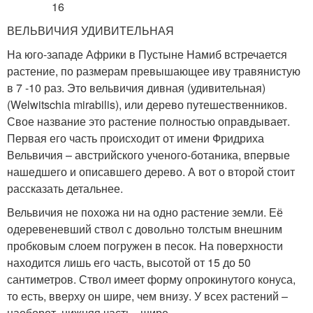
ВЕЛЬВИЧИЯ УДИВИТЕЛЬНАЯ
На юго-западе Африки в Пустыне Намиб встречается
растение, по размерам превышающее иву травянистую
в 7 -10 раз. Это вельвичия дивная (удивительная)
(Welwitschia mirabilis), или дерево путешественников.
Свое название это растение полностью оправдывает.
Первая его часть происходит от имени Фридриха
Вельвичия – австрийского ученого-ботаника, впервые
нашедшего и описавшего дерево. А вот о второй стоит
рассказать детальнее.
Вельвичия не похожа ни на одно растение земли. Её
одеревеневший ствол с довольно толстым внешним
пробковым слоем погружен в песок. На поверхности
находится лишь его часть, высотой от 15 до 50
сантиметров. Ствол имеет форму опрокинутого конуса,
то есть, вверху он шире, чем внизу. У всех растений –
наоборот, нижняя часть –шире.