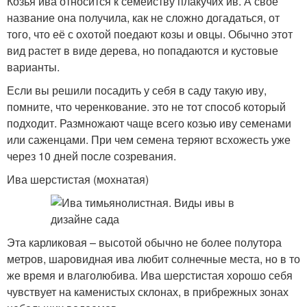
Козья ива относится к семейству плакучих ив. А свое
название она получила, как не сложно догадаться, от
того, что её с охотой поедают козы и овцы. Обычно этот
вид растет в виде дерева, но попадаются и кустовые
варианты.
Если вы решили посадить у себя в саду такую иву,
помните, что черенкование. это не тот способ который
подходит. Размножают чаще всего козью иву семенами
или саженцами. При чем семена теряют всхожесть уже
через 10 дней после созревания.
Ива шерстистая (мохнатая)
Эта карликовая – высотой обычно не более полутора
метров, шаровидная ива любит солнечные места, но в то
же время и влаголюбива. Ива шерстистая хорошо себя
чувствует на каменистых склонах, в прибрежных зонах