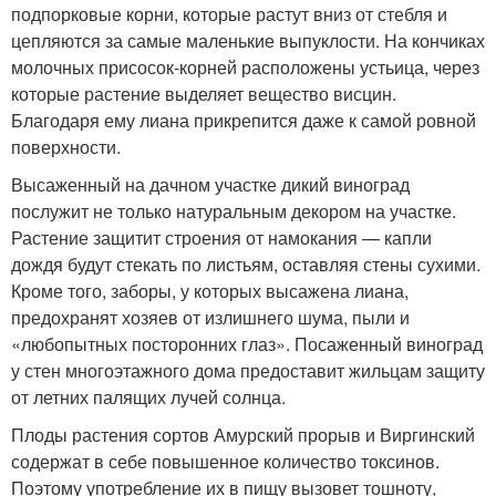
подпорковые корни, которые растут вниз от стебля и
цепляются за самые маленькие выпуклости. На кончиках
молочных присосок-корней расположены устьица, через
которые растение выделяет вещество висцин.
Благодаря ему лиана прикрепится даже к самой ровной
поверхности.
Высаженный на дачном участке дикий виноград
послужит не только натуральным декором на участке.
Растение защитит строения от намокания — капли
дождя будут стекать по листьям, оставляя стены сухими.
Кроме того, заборы, у которых высажена лиана,
предохранят хозяев от излишнего шума, пыли и
«любопытных посторонних глаз». Посаженный виноград
у стен многоэтажного дома предоставит жильцам защиту
от летних палящих лучей солнца.
Плоды растения сортов Амурский прорыв и Виргинский
содержат в себе повышенное количество токсинов.
Поэтому употребление их в пищу вызовет тошноту,