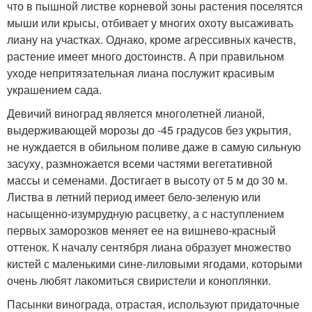
что в пышной листве корневой зоны растения поселятся
мыши или крысы, отбивает у многих охоту высаживать
лиану на участках. Однако, кроме агрессивных качеств,
растение имеет много достоинств. А при правильном
уходе непритязательная лиана послужит красивым
украшением сада.
Девичий виноград является многолетней лианой,
выдерживающей морозы до -45 градусов без укрытия,
не нуждается в обильном поливе даже в самую сильную
засуху, размножается всеми частями вегетативной
массы и семенами. Достигает в высоту от 5 м до 30 м.
Листва в летний период имеет бело-зеленую или
насыщенно-изумрудную расцветку, а с наступлением
первых заморозков меняет ее на вишнево-красный
оттенок. К началу сентября лиана образует множество
кистей с маленькими сине-лиловыми ягодами, которыми
очень любят лакомиться свиристели и коноплянки.
Пасынки винограда, отрастая, используют придаточные