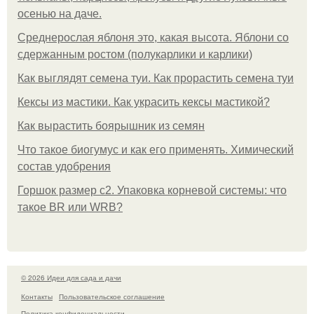
осенью на даче.
Среднерослая яблоня это, какая высота. Яблони со
сдержанным ростом (полукарлики и карлики)
Как выглядят семена туи. Как прорастить семена туи
Кексы из мастики. Как украсить кексы мастикой?
Как вырастить боярышник из семян
Что такое биогумус и как его применять. Химический
состав удобрения
Горшок размер с2. Упаковка корневой системы: что
такое BR или WRB?
© 2026 Идеи для сада и дачи
Контакты
Пользовательское соглашение
Политика конфидециальности