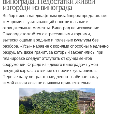
винограда. Недостатки живой
изгороди из винограда
Выбор видов ландшафтным дизайнером представляет
Виноград для
компромисс, учитывающий положительные и
Виноград на сетке
украшения
отрицательные моменты. Виноград не исключение.
Садовод столкнётся с агрессивными корнями,
вытесняющими вредные и полезные культуры без
разбора. «Усы» наравне с корнями способны медленно
разрушать даже гранит, за который закрепились, при
планировке следует отступать от фундаментов
сооружений. Ограде из «дикого винограда» нужен
несущий каркас в отличие от прочих кустарников.
Первые пару лет растет медленно - набирает силу,
зимой лысая лоза не слишком привлекательна.