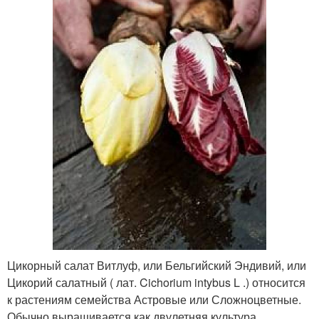
Цикорный салат Витлуф, или Бельгийский Эндивий, или
Цикорий салатный ( лат. Cichorium intybus L .) относится
к растениям семейства Астровые или Сложноцветные.
Обычно выращивается как двулетняя культура.