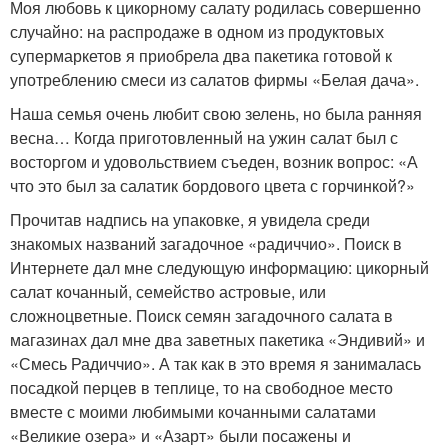
Моя любовь к цикорному салату родилась совершенно
случайно: на распродаже в одном из продуктовых
супермаркетов я приобрела два пакетика готовой к
употреблению смеси из салатов фирмы «Белая дача».
Наша семья очень любит свою зелень, но была ранняя
весна… Когда приготовленный на ужин салат был с
восторгом и удовольствием съеден, возник вопрос: «А
что это был за салатик бордового цвета с горчинкой?»
Прочитав надпись на упаковке, я увидела среди
знакомых названий загадочное «радиччио». Поиск в
Интернете дал мне следующую информацию: цикорный
салат кочанный, семейство астровые, или
сложноцветные. Поиск семян загадочного салата в
магазинах дал мне два заветных пакетика «Эндивий» и
«Смесь Радиччио». А так как в это время я занималась
посадкой перцев в теплице, то на свободное место
вместе с моими любимыми кочанными салатами
«Великие озера» и «Азарт» были посажены и