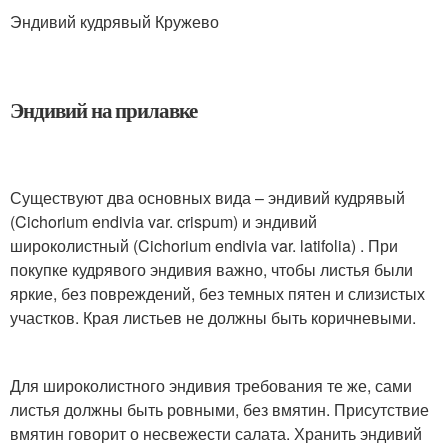
Эндивий кудрявый Кружево
Эндивий на прилавке
Существуют два основных вида – эндивий кудрявый
(Cichorium endivia var. crispum) и эндивий
широколистный (Cichorium endivia var. latifolia) . При
покупке кудрявого эндивия важно, чтобы листья были
яркие, без повреждений, без темных пятен и слизистых
участков. Края листьев не должны быть коричневыми.
Для широколистного эндивия требования те же, сами
листья должны быть ровными, без вмятин. Присутствие
вмятин говорит о несвежести салата. Хранить эндивий