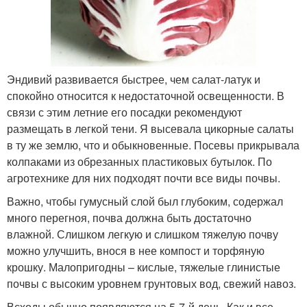
Эндивий развивается быстрее, чем салат-латук и
спокойно относится к недостаточной освещенности. В
связи с этим летние его посадки рекомендуют
размещать в легкой тени. Я высевала цикорные салаты
в ту же землю, что и обыкновенные. Посевы прикрывала
колпаками из обрезанных пластиковых бутылок. По
агротехнике для них подходят почти все виды почвы.
Важно, чтобы гумусный слой был глубоким, содержал
много перегноя, почва должна быть достаточно
влажной. Слишком легкую и слишком тяжелую почву
можно улучшить, внося в нее компост и торфяную
крошку. Малопригодны – кислые, тяжелые глинистые
почвы с высоким уровнем грунтовых вод, свежий навоз.
Всходы обычно появляются на 5-7-й день. Как и все