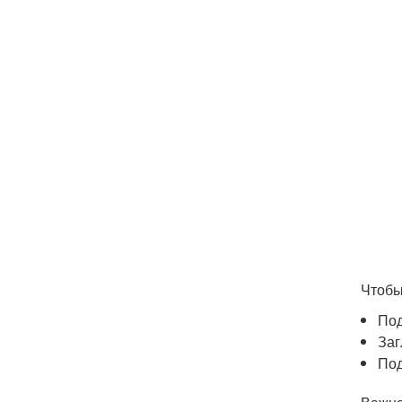
Чтобы
Под
Заг
Под