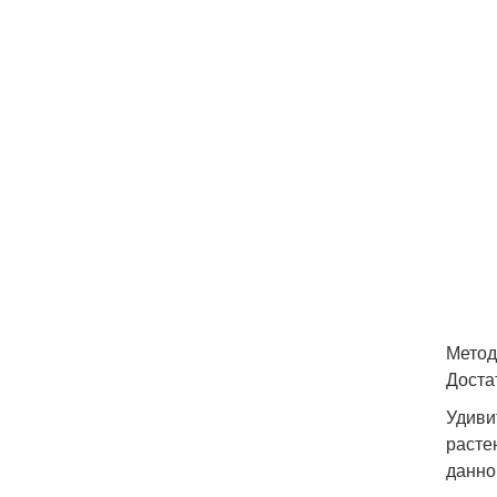
Метод
Доста
Удиви
расте
данно