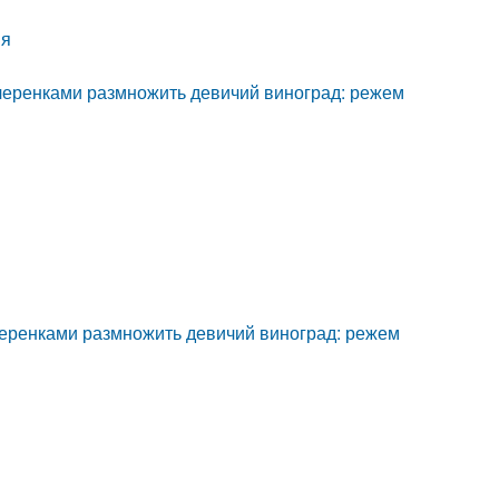
ия
о черенками размножить девичий виноград: режем
черенками размножить девичий виноград: режем