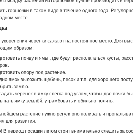
! Высадку растений из горшочков лучше производить в пери
ить горшочки в таком виде в течение одного года. Регулярн
адном месте.
дка
 укоренения черенки сажают на постоянное место. Для выс
ющим образом:
готовить почву и ямы , где будут располагаться кусты, ра
ров.
готовить опору под растение.
дно ямок выложить щебень, песок и т.п. для хорошего посту
брить землю.
адить черенок в ямку слегка под углом, чтобы две почки бы
ыпать ямку землёй, утрамбовать и обильно полить.
ьнейшем растение нужно регулярно поливать и пропалыват
ия для развития.
! В период посадки летом стоит внимательно следить за со