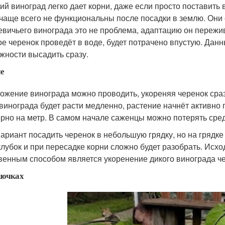
ий виноград легко дает корни, даже если просто поставить в
 чаще всего не функциональны после посадки в землю. Он
евичьего винограда это не проблема, адаптацию он пережив
ое черенок проведёт в воде, будет потрачено впустую. Дан
жности высадить сразу.
ле
ожение винограда можно проводить, укореняя черенок сраз
 винограда будет расти медленно, растение начнёт активно п
рно на метр. В самом начале саженцы можно потерять сред
вариант посадить черенок в небольшую грядку, но на грядк
клубок и при пересадке корни сложно будет разобрать. Исхо
венным способом является укоренение дикого винограда че
шочках