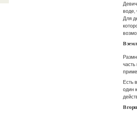
Девич
воде,
Для д
котор
возмо
В зем
Размн
часть
приме
Есть 
один 
дейст
В гор