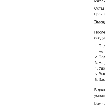
Важно
Остав
прохл
Выса
После
следу
Под
мет
Под
На 
Удо
Выс
Зас
В дал
услов
Важно