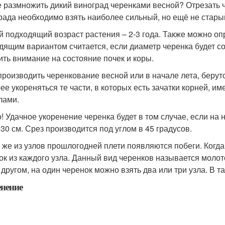
е размножить дикий виноград черенками весной? Отрезать ч
рада необходимо взять наиболее сильный, но ещё не стары
 подходящий возраст растения – 2-3 года. Также можно оп
дящим вариантом считается, если диаметр черенка будет со
ить внимание на состояние почек и коры.
производить черенкование весной или в начале лета, беру
ее укореняться те части, в которых есть зачатки корней, и
лами.
! Удачное укоренение черенка будет в том случае, если на
 30 см. Срез производится под углом в 45 градусов.
 же из узлов прошлогодней плети появляются побеги. Когд
ок из каждого узла. Данный вид черенков называется моло
с другом, на один черенок можно взять два или три узла. В т
нение