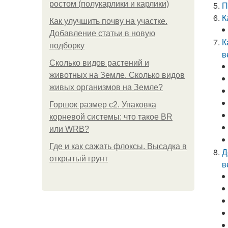
ростом (полукарлики и карлики)
П
К
Как улучшить почву на участке.
Добавление статьи в новую
К
подборку
в
Сколько видов растений и
животных на Земле. Сколько видов
живых организмов на Земле?
Горшок размер с2. Упаковка
корневой системы: что такое BR
или WRB?
Где и как сажать флоксы. Высадка в
Д
открытый грунт
в