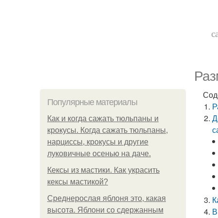
с
Раз
Сод
Популярные материалы
Р
Д
Как и когда сажать тюльпаны и
с
крокусы. Когда сажать тюльпаны,
нарциссы, крокусы и другие
луковичные осенью на даче.
Кексы из мастики. Как украсить
кексы мастикой?
Среднерослая яблоня это, какая
К
высота. Яблони со сдержанным
В