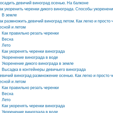
осадить девичий виноград осенью. На балконе
ак укоренить черенки дикого винограда. Способы укоренен
В земле
ак размножить девичий виноград летом. Как легко и прост
есной и летом
Как правильно резать черенки
Весна
Лето
Как укоренять черенки винограда
Укоренение винограда в воде
Укоренение дикого винограда в земле
Высадка в контейнеры девичьего винограда
евичий виноград размножение осенью. Как легко и просто 
есной и летом
Как правильно резать черенки
Весна
Лето
Как укоренять черенки винограда
Укоренение винограда в воде