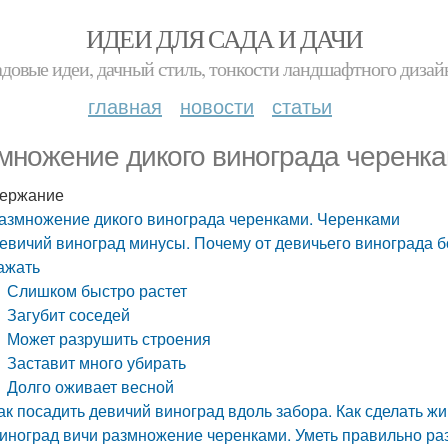
ИДЕИ ДЛЯ САДА И ДАЧИ
адовые идеи, дачный стиль, тонкости ландшафтного дизай
главная
новости
статьи
множение дикого винограда черенк
ержание
азмножение дикого винограда черенками. Черенками
евичий виноград минусы. Почему от девичьего винограда бо
ажать
Слишком быстро растет
Загубит соседей
Может разрушить строения
Заставит много убирать
Долго оживает весной
ак посадить девичий виноград вдоль забора. Как сделать ж
иноград вичи размножение черенками. Уметь правильно ра