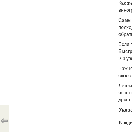
Как ж
виног
Самый
подхо
обрат
Если 
Быстр
2-4 уз
Важно
около
Летом
черен
друг 
Укоре
⇦
В воде