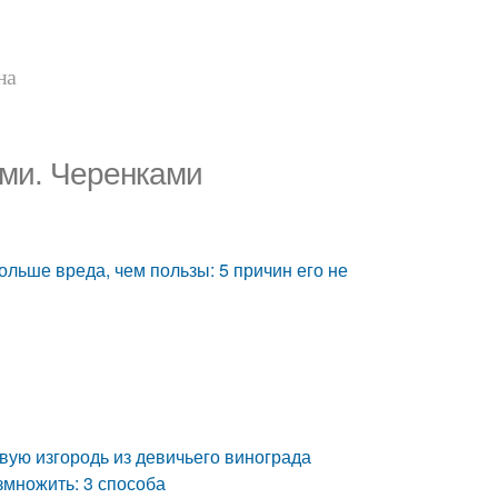
на
ами. Черенками
льше вреда, чем пользы: 5 причин его не
ивую изгородь из девичьего винограда
змножить: 3 способа