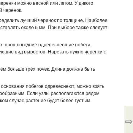
еренки можно весной или летом. У дикого
й черенок.
ределить лучший черенок по толщине. Наиболее
ставлять около 5 мм. При выборе также следует
тся прошлогодние одревесневшие побеги.
меющие вид выростов. Нарезать нужно черенки с
 нём больше трёх почек. Длина должна быть
а основания побегов одревеснеют, можно взять
тообразным. Если узлы располагаются рядом
аком случае растение будет более густым.
⇨