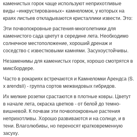
каменистых горок чаще используют неприхотливые
виды «инкрустированных» камнеломок, у которых на
краях листьев откладываются кристаллики извести. Это:
Эти почвопокровные растения-многолетники для
каменистого сада цветут в середине лета. Необходимо
солнечное местоположение, хороший дренаж и
соседство с известковыми камнями. Засухоустойчивы.
Незаменимы для каменистых горок, хорошо смотрятся в
миксбордере.
Часто в рокариях встречаются и Камнеломки Арендса (S.
х arendsii) - группа сортов межвидовых гибридов.
Их мелкие розетки срастаются в плотные ковры. Цветут
в начале лета, окраска цветков - от белой до темно-
вишневой. К почвам эти почвопокровные растения
неприхотливы. Хорошо развиваются и на солнце, и в
тени. Влаголюбивы, но переносят кратковременную
засуху.