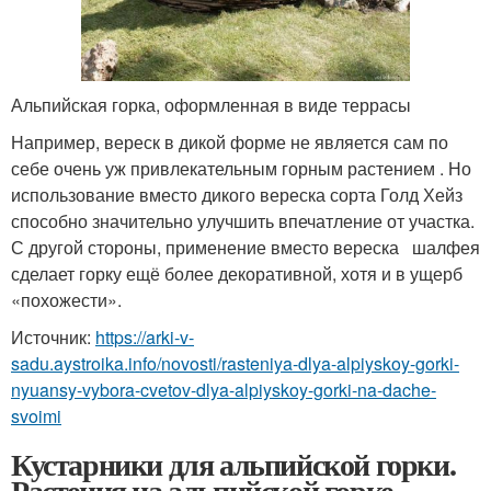
Альпийская горка, оформленная в виде террасы
Например, вереск в дикой форме не является сам по
себе очень уж привлекательным горным растением . Но
использование вместо дикого вереска сорта Голд Хейз
способно значительно улучшить впечатление от участка.
С другой стороны, применение вместо вереска шалфея
сделает горку ещё более декоративной, хотя и в ущерб
«похожести».
Источник:
https://arki-v-
sadu.aystroika.info/novosti/rasteniya-dlya-alpiyskoy-gorki-
nyuansy-vybora-cvetov-dlya-alpiyskoy-gorki-na-dache-
svoimi
Кустарники для альпийской горки.
Растения на альпийской горке —