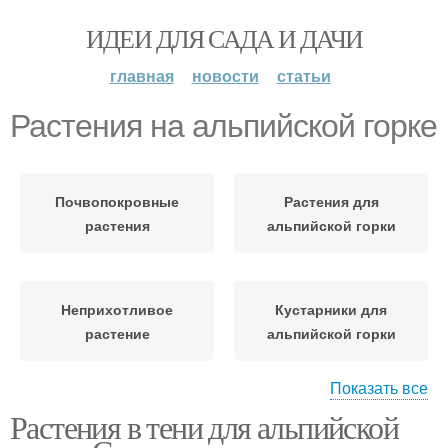
ИДЕИ ДЛЯ САДА И ДАЧИ
главная
новости
статьи
Растения на альпийской горке
Почвопокровные
Растения для
растения
альпийской горки
Неприхотливое
Кустарники для
растение
альпийской горки
Показать все
Растения в тени для альпийской
Растения для
Растения для горки
каменистого сада