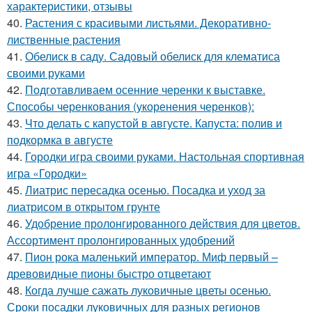
характеристики, отзывы
40.
Растения с красивыми листьями. Декоративно-
лиственные растения
41.
Обелиск в саду. Садовый обелиск для клематиса
своими руками
42.
Подготавливаем осенние черенки к выставке.
Способы черенкования (укоренения черенков):
43.
Что делать с капустой в августе. Капуста: полив и
подкормка в августе
44.
Городки игра своими руками. Настольная спортивная
игра «Городки»
45.
Лиатрис пересадка осенью. Посадка и уход за
лиатрисом в открытом грунте
46.
Удобрение пролонгированного действия для цветов.
Ассортимент пролонгированных удобрений
47.
Пион рока маленький император. Миф первый –
древовидные пионы быстро отцветают
48.
Когда лучше сажать луковичные цветы осенью.
Сроки посадки луковичных для разных регионов