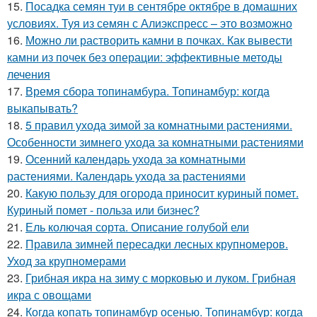
15.
Посадка семян туи в сентябре октябре в домашних
условиях. Туя из семян с Алиэкспресс – это возможно
16.
Можно ли растворить камни в почках. Как вывести
камни из почек без операции: эффективные методы
лечения
17.
Время сбора топинамбура. Топинамбур: когда
выкапывать?
18.
5 правил ухода зимой за комнатными растениями.
Особенности зимнего ухода за комнатными растениями
19.
Осенний календарь ухода за комнатными
растениями. Календарь ухода за растениями
20.
Какую пользу для огорода приносит куриный помет.
Куриный помет - польза или бизнес?
21.
Ель колючая сорта. Описание голубой ели
22.
Правила зимней пересадки лесных крупномеров.
Уход за крупномерами
23.
Грибная икра на зиму с морковью и луком. Грибная
икра с овощами
24.
Когда копать топинамбур осенью. Топинамбур: когда