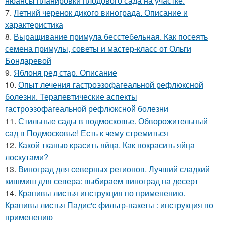
нюансы планировки плодового сада на участке.
7.
Летний черенок дикого винограда. Описание и
характеристика
8.
Выращивание примула бесстебельная. Как посеять
семена примулы, советы и мастер-класс от Ольги
Бондаревой
9.
Яблоня ред стар. Описание
10.
Опыт лечения гастроэзофагеальной рефлюксной
болезни. Терапевтические аспекты
гастроэзофагеальной рефлюксной болезни
11.
Стильные сады в подмосковье. Обворожительный
сад в Подмосковье! Есть к чему стремиться
12.
Какой тканью красить яйца. Как покрасить яйца
лоскутами?
13.
Виноград для северных регионов. Лучший сладкий
кишмиш для севера: выбираем виноград на десерт
14.
Крапивы листья инструкция по применению.
Крапивы листья Падис'с фильтр-пакеты : инструкция по
применению