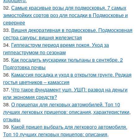
хорошего.
32.
Самые красивые розы для подмосковья. 7 самых
зимостойких сортов роз для посадки в Подмосковье и
севернее
33.
Вишня декоративная в подмосковье. Подмосковная
сестра сакуры: вишня железистая
34.
Гиппеаструм период время покоя. Уход за
гиппеаструмом по сезонам
35.
Как посадить мускарики тюльпаны в сентябре. 2
Подготовка почвы
36.
Камассия посадка и уход в открытом грунте. Редкая
гостья цветников – камассия
37.
Что такое фундамент ушп. УШП: развод на деньги
или экономия средств?
38.
О прицепах для легковых автомобилей. Топ 10
лучших легковых прицепов: описания, характеристики,
отзывы
39.
Какой прицеп выбрать для легкового автомобиля.
Топ 10 лучших легковых прицепов: описания,