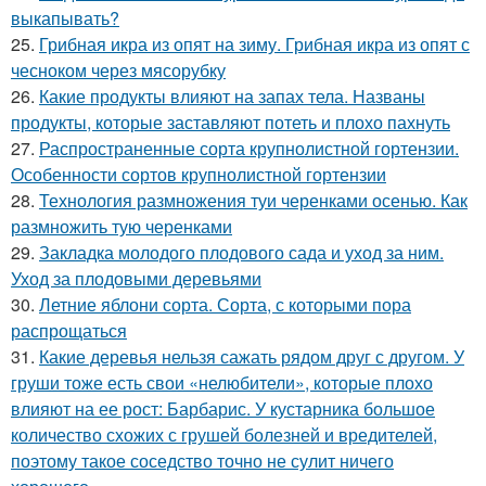
выкапывать?
25.
Грибная икра из опят на зиму. Грибная икра из опят с
чесноком через мясорубку
26.
Какие продукты влияют на запах тела. Названы
продукты, которые заставляют потеть и плохо пахнуть
27.
Распространенные сорта крупнолистной гортензии.
Особенности сортов крупнолистной гортензии
28.
Технология размножения туи черенками осенью. Как
размножить тую черенками
29.
Закладка молодого плодового сада и уход за ним.
Уход за плодовыми деревьями
30.
Летние яблони сорта. Сорта, с которыми пора
распрощаться
31.
Какие деревья нельзя сажать рядом друг с другом. У
груши тоже есть свои «нелюбители», которые плохо
влияют на ее рост: Барбарис. У кустарника большое
количество схожих с грушей болезней и вредителей,
поэтому такое соседство точно не сулит ничего