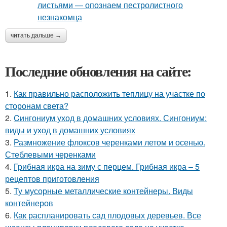
читать дальше →
Последние обновления на сайте:
1.
Как правильно расположить теплицу на участке по
сторонам света?
2.
Cингониум уход в домашних условиях. Сингониум:
виды и уход в домашних условиях
3.
Размножение флоксов черенками летом и осенью.
Стеблевыми черенками
4.
Грибная икра на зиму с перцем. Грибная икра – 5
рецептов приготовления
5.
Ту мусорные металлические контейнеры. Виды
контейнеров
6.
Как распланировать сад плодовых деревьев. Все