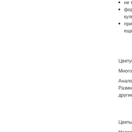
не 
фор
кул
при
еще
Цвету
Много
Анало
Размн
други
Цветы
Недос