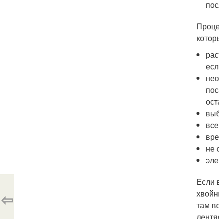
пос
Проце
котор
рас
есл
нео
пос
ост
выб
все
вре
не 
эле
Если 
хвойн
⇦
там в
лентя