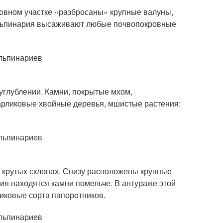
 ровном участке «разбросаны» крупные валуны,
альпинария высаживают любые почвопокровные
углублении. Камни, покрытые мхом,
карликовые хвойные деревья, мшистые растения:
х крутых склонах. Снизу расположены крупные
ия находятся камни помельче. В антураже этой
иковые сорта папоротников.