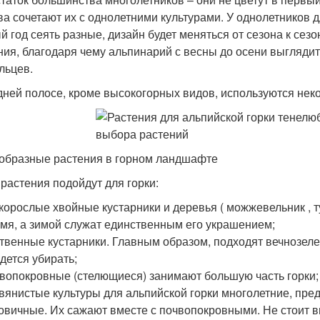
ва сочетают их с однолетними культурами. У однолетников 
й год сеять разные, дизайн будет меняться от сезона к сез
ния, благодаря чему альпинарий с весны до осени выгляди
льцев.
дней полосе, кроме высокогорных видов, используются нек
образные растения в горном ландшафте
 растения подойдут для горки:
корослые хвойные кустарники и деревья ( можжевельник , ту
мя, а зимой служат единственным его украшением;
твенные кустарники. Главным образом, подходят вечнозеле
дется убирать;
вопокровные (стелющиеся) занимают большую часть горки;
вянистые культуры для альпийской горки многолетние, пре
овичные. Их сажают вместе с почвопокровными. Не стоит в