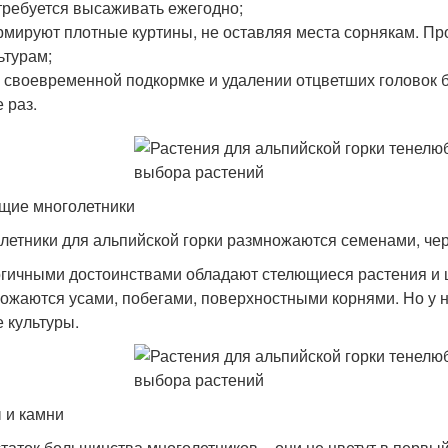
требуется высаживать ежегодно;
мируют плотные куртины, не оставляя места сорнякам. Пр
ьтурам;
 своевременной подкормке и удалении отцветших головок 
 раз.
щие многолетники
летники для альпийской горки размножаются семенами, чер
гичными достоинствами обладают стелющиеся растения и ц
ожаются усами, побегами, поверхностными корнями. Но у н
е культуры.
 и камни
таток большинства многолетников – они не цветут в первый