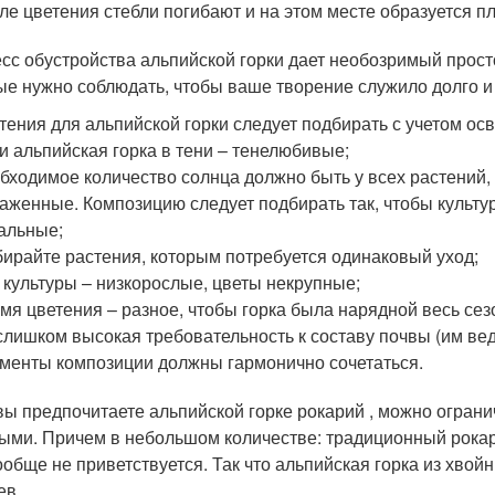
ле цветения стебли погибают и на этом месте образуется п
сс обустройства альпийской горки дает необозримый прост
ые нужно соблюдать, чтобы ваше творение служило долго и
тения для альпийской горки следует подбирать с учетом о
и альпийская горка в тени – тенелюбивые;
бходимое количество солнца должно быть у всех растений,
аженные. Композицию следует подбирать так, чтобы культу
альные;
ирайте растения, которым потребуется одинаковый уход;
 культуры – низкорослые, цветы некрупные;
мя цветения – разное, чтобы горка была нарядной весь сез
слишком высокая требовательность к составу почвы (им вед
менты композиции должны гармонично сочетаться.
вы предпочитаете альпийской горке рокарий , можно огра
ыми. Причем в небольшом количестве: традиционный рокари
ообще не приветствуется. Так что альпийская горка из хвой
ев.