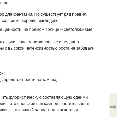
лешь.
ор для фантазии. Но существует ряд правил,
 все время хорошо выглядело:
свещенности: на прямом солнце – светолюбивые,
 включая совсем низкорослые и недавно
ры с высокой интенсивностью роста не забивали
он;
ь предстоит расти на камнях);
ничить флористическую составляющую одними
й – это японский сад камней, растительность
⇨
ников — отличный вариант для аскетов и