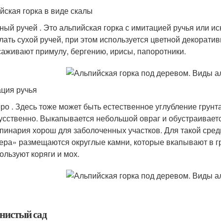
йская горка в виде скалы
ный ручей . Это альпийская горка с имитацией ручья или 
лать сухой ручей, при этом используется цветной декорати
аживают примулу, бергению, ирисы, папоротники.
ция ручья
ро . Здесь тоже может быть естественное углубление грунта,
усственно. Выкапывается небольшой овраг и обустраивает
пинария хорош для заболоченных участков. Для такой сре
ера» размещаются округлые камни, которые вкапывают в гру
ользуют коряги и мох.
нистый сад