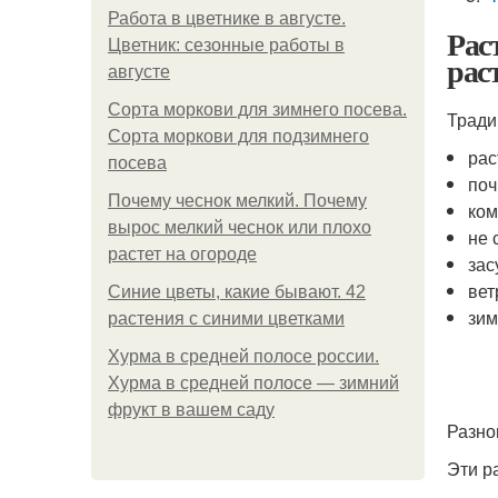
Работа в цветнике в августе.
Рас
Цветник: сезонные работы в
рас
августе
Сорта моркови для зимнего посева.
Тради
Сорта моркови для подзимнего
рас
посева
поч
Почему чеснок мелкий. Почему
ком
вырос мелкий чеснок или плохо
не 
растет на огороде
зас
вет
Синие цветы, какие бывают. 42
зим
растения с синими цветками
Хурма в средней полосе россии.
Хурма в средней полосе — зимний
фрукт в вашем саду
Разно
Эти р