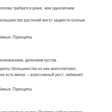
ополка требуется реже, чем однолетним
большинство растений могут зацвести осенью
енкованием, делением кустов.
веты (большинство из них многолетние).
их есть минус – агрессивный рост, забивают
 год после высадки. Поэтому сейчас многие