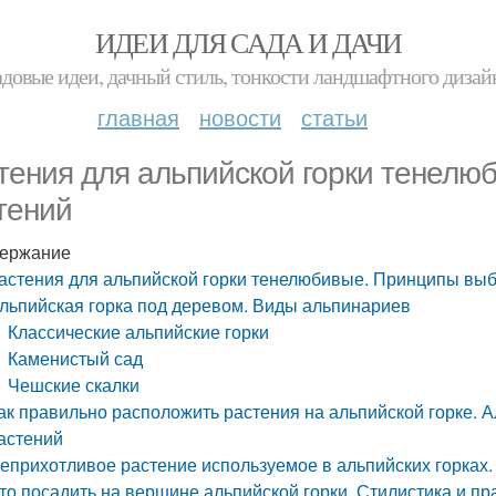
ИДЕИ ДЛЯ САДА И ДАЧИ
адовые идеи, дачный стиль, тонкости ландшафтного дизай
главная
новости
статьи
тения для альпийской горки тенел
тений
ержание
астения для альпийской горки тенелюбивые. Принципы вы
льпийская горка под деревом. Виды альпинариев
Классические альпийские горки
Каменистый сад
Чешские скалки
ак правильно расположить растения на альпийской горке. 
астений
еприхотливое растение используемое в альпийских горках
то посадить на вершине альпийской горки. Стилистика и п