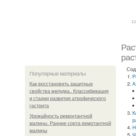
с
Рас
рас
Сод
Популярные материалы
Р
А
Как восстановить защитные
свойства желудка.. Классификация
и стадии развития атрофического
гастрита
К
Урожайность ремонтантной
р
малины. Ранние сорта ремотантной
Н
малины
Ч