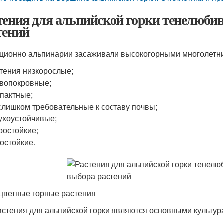
тения для альпийской горки тенелюб
тений
ционно альпинарии засаживали высокогорными многолетни
тения низкорослые;
вопокровные;
пактные;
слишком требовательные к составу почвы;
ухоустойчивые;
ростойкие;
остойкие.
цветные горные растения
астения для альпийской горки являются основными культур