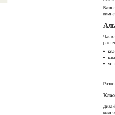
Важно
камне
Аль
Часто
расте
кла
кам
чеш
Разно
Клас
Дизай
компо