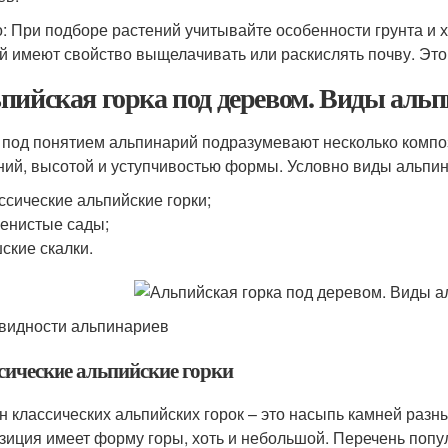
: При подборе растений учитывайте особенности грунта и 
й имеют свойство выщелачивать или раскислять почву. Это
пийская горка под деревом. Виды аль
 под понятием альпинарий подразумевают несколько компо
ний, высотой и уступчивостью формы. Условно виды альпин
ссические альпийские горки;
енистые сады;
ские скалки.
видности альпинариев
сические альпийские горки
н классических альпийских горок – это насыпь камней разн
зиция имеет форму горы, хоть и небольшой. Перечень попу