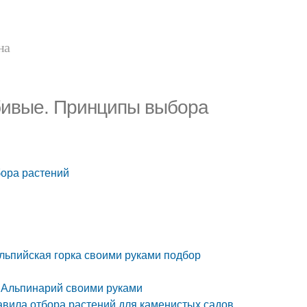
на
юбивые. Принципы выбора
бора растений
Альпийская горка своими руками подбор
. Альпинарий своими руками
равила отбора растений для каменистых садов