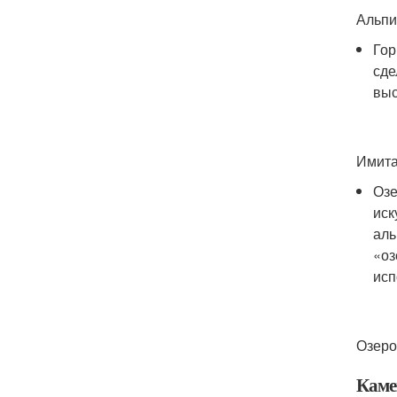
Альпи
Гор
сде
выс
Имита
Озе
иск
аль
«оз
исп
Озеро
Каме