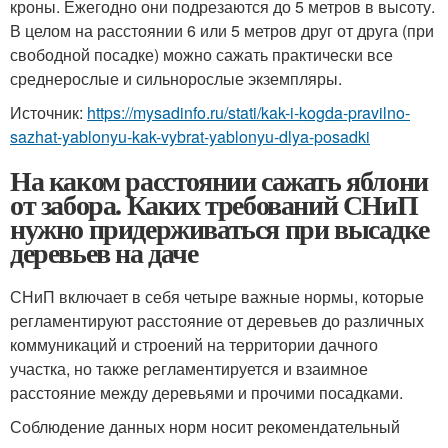
кроны. Ежегодно они подрезаются до 5 метров в высоту.
В целом на расстоянии 6 или 5 метров друг от друга (при
свободной посадке) можно сажать практически все
среднерослые и сильнорослые экземпляры.
Источник:
https://mysadinfo.ru/stati/kak-i-kogda-pravilno-
sazhat-yablonyu-kak-vybrat-yablonyu-dlya-posadki
На каком расстоянии сажать яблони
от забора. Каких требований СНиП
нужно придерживаться при высадке
деревьев на даче
СНиП включает в себя четыре важные нормы, которые
регламентируют расстояние от деревьев до различных
коммуникаций и строений на территории дачного
участка, но также регламентируется и взаимное
расстояние между деревьями и прочими посадками.
Соблюдение данных норм носит рекомендательный