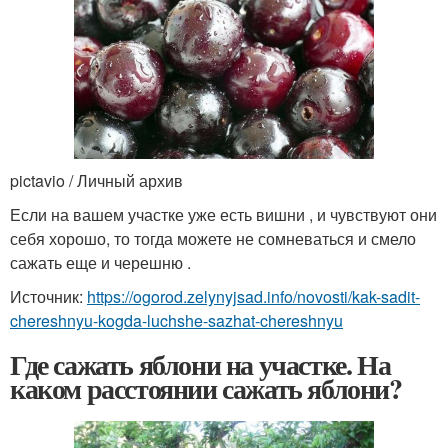
pictavio / Личный архив
Если на вашем участке уже есть вишни , и чувствуют они
себя хорошо, то тогда можете не сомневаться и смело
сажать еще и черешню .
Источник:
https://ogorod.zelynyjsad.info/novosti/kak-sadit-
chereshnyu-kogda-luchshe-sazhat-chereshnyu
Где сажать яблони на участке. На
каком расстоянии сажать яблони?