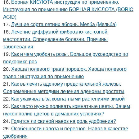
16.
Борная КИСЛОТА инструкция по применению.
Инструкция по применению БОРНАЯ КИСЛОТА (BORIC
ACID)
17.
Лучшие сорта летних яблонь. Мелба (Мельба)
18.
Лечение диффузной фиброзно-кистозной
мастопатии. Определение болезни. Причины
заболевания
19.
Как и чем удобрять розы. Большое руководство по
подкормке роз
20.
Хвоща полевого трава порошок. Хвоща полевого
трава : инструкция по применению
21.
Как вылечить аденому предстательной железы.
Современные методики лечения аденомы простаты
22.
Как ухаживать за комнатными растениями зимой
23.
Как часто нужно поливать комнатные цветы. Зачем
нужен полив цветов в домашних условиях?
24.
Годится ли свиной навоз на роль удобрения?
25.
Особенности навоза и перегноя. Навоз в качестве
удобрения