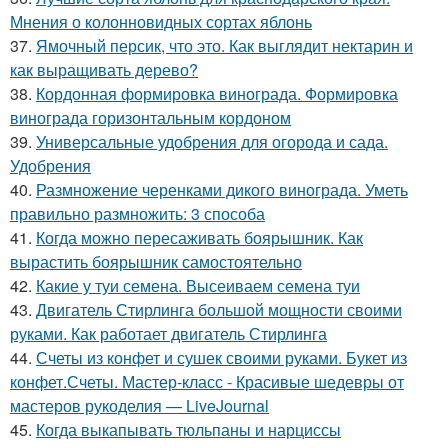
Мнения о колонновидных сортах яблонь
37.
Ямочный персик, что это. Как выглядит нектарин и
как выращивать дерево?
38.
Кордонная формировка винограда. Формировка
винограда горизонтальным кордоном
39.
Универсальные удобрения для огорода и сада.
Удобрения
40.
Размножение черенками дикого винограда. Уметь
правильно размножить: 3 способа
41.
Когда можно пересаживать боярышник. Как
вырастить боярышник самостоятельно
42.
Какие у туи семена. Высеиваем семена туи
43.
Двигатель Стирлинга большой мощности своими
руками. Как работает двигатель Стирлинга
44.
Счеты из конфет и сушек своими руками. Букет из
конфет.Счеты. Мастер-класс - Красивые шедевры от
мастеров рукоделия — LiveJournal
45.
Когда выкапывать тюльпаны и нарциссы