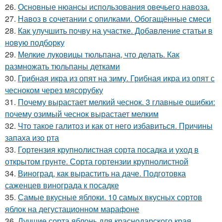
26.
Основные нюансы использования овечьего навоза.
27.
Навоз в сочетании с опилками. Обогащённые смеси
28.
Как улучшить почву на участке. Добавление статьи в
новую подборку
29.
Мелкие луковицы тюльпана, что делать. Как
размножать тюльпаны детками
30.
Грибная икра из опят на зиму. Грибная икра из опят с
чесноком через мясорубку
31.
Почему вырастает мелкий чеснок. 3 главные ошибки:
почему озимый чеснок вырастает мелким
32.
Что такое галитоз и как от него избавиться. Причины
запаха изо рта
33.
Гортензия крупнолистная сорта посадка и уход в
открытом грунте. Сорта гортензии крупнолистной
34.
Виноград, как вырастить на даче. Подготовка
саженцев винограда к посадке
35.
Самые вкусные яблоки. 10 самых вкусных сортов
яблок на дегустационном марафоне
36.
Лучшие сорта яблонь для краснодарского края.