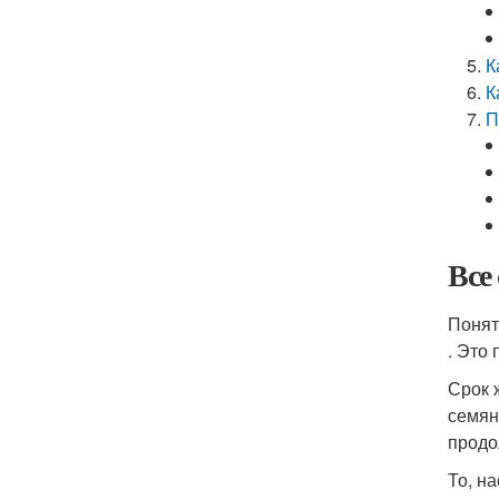
К
К
П
Все
Понят
. Это
Срок 
семян
продо
То, н