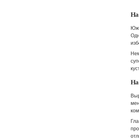
На
Южн
Одн
изб
Нем
суп
кус
На
Выр
мен
ком
Гла
про
отл