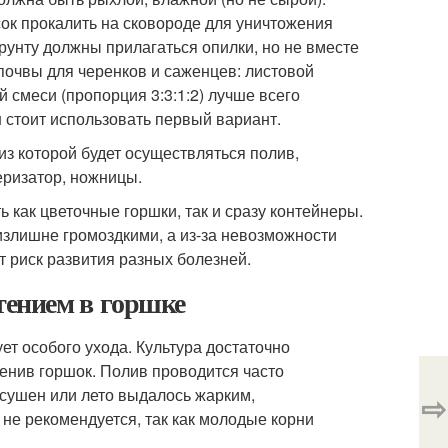
сок прокалить на сковороде для уничтожения
грунту должны прилагаться опилки, но не вместе
 почвы для черенков и саженцев: листовой
й смеси (пропорция 3:3:1:2) лучше всего
 стоит использовать первый вариант.
з которой будет осуществляться полив,
еризатор, ножницы.
как цветочные горшки, так и сразу контейнеры.
излишне громоздкими, а из-за невозможности
т риск развития разных болезней.
тением в горшке
т особого ухода. Культура достаточно
енив горшок. Полив проводится часто
есушен или лето выдалось жарким,
⇨
у не рекомендуется, так как молодые корни