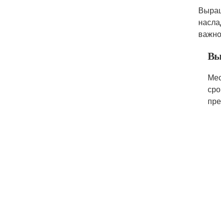
Выращ
насла
важно
Вы
Мес
сро
пре