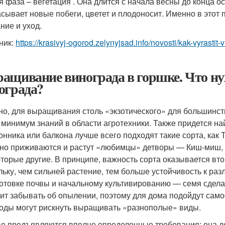
я фаза – вегетация . Она длится с начала весны до конца ос
сывает новые побеги, цветет и плодоносит. Именно в этот
ние и уход.
ник:
https://krasivyj-ogorod.zelynyjsad.info/novosti/kak-vyrasti
ащивание винограда в горшке. Что н
ограда?
но, для выращивания столь «экзотического» для большинст
 минимум знаний в области агротехники. Также придется н
онника или балкона лучше всего подходят такие сорта, как
но приживаются и растут «любимцы» детворы — Киш-миш, В
оторые другие. В принципе, важность сорта оказывается вто
льку, чем сильней растение, тем больше устойчивость к р
готовке почвы и начальному культивированию — семя сдела
оит забывать об опылении, поэтому для дома подойдут сам
оды могут рискнуть выращивать «разнополые» виды.
ве предъявляются вполне определенные требования: она до