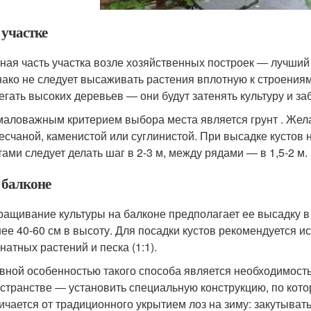
 участке
ая часть участка возле хозяйственных построек ― лучший
ако не следует высаживать растения вплотную к строениям 
егать высоких деревьев ― они будут затенять культуру и з
аловажным критерием выбора места является грунт . Жела
есчаной, каменистой или суглинистой. При высадке кусто
тами следует делать шаг в 2-3 м, между рядами ― в 1,5-2 м.
 балконе
ащивание культуры на балконе предполагает ее высадку в
ее 40-60 см в высоту. Для посадки кустов рекомендуется и
натных растений и песка (1:1).
вной особенностью такого способа является необходимост
странстве ― установить специальную конструкцию, по кото
ичается от традиционного укрытием лоз на зиму: закутыват