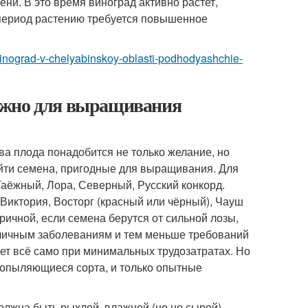
ени. В это время виноград активно растет,
 период растению требуется повышенное
t-vinograd-v-chelyabinskoy-oblasti-podhodyashchie-
ужно для выращивания
ва плода понадобится не только желание, но
айти семена, пригодные для выращивания. Для
 Таёжный, Лора, Северный, Русский конкорд.
иктория, Восторг (красный или чёрный), Чауш
ричной, если семена берутся от сильной лозы,
азличным заболеваниям и тем меньше требований
ет всё само при минимальных трудозатратах. Но
оопыляющиеся сорта, и только опытные
лжна быть рыхлой, влажной (но не сырой).