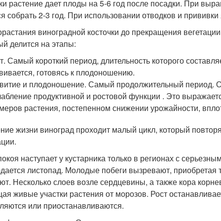
ки растение дает плоды на 5-6 год после посадки. При вы
ся собрать 2-3 год. При использовании отводков и прививки
орастания виноградной косточки до прекращения вегетации
ый делится на этапы:
т. Самый короткий период, длительность которого составляет
вивается, готовясь к плодоношению.
витие и плодоношение. Самый продолжительный период. Он
абление продуктивной и ростовой функции . Это выражаетс
меров растения, постепенном снижении урожайности, вплот
ение жизни виноград проходит малый цикл, который повторя
ации.
покоя наступает у кустарника только в регионах с серьезн
дается листопад. Молодые побеги вызревают, приобретая 
ют. Несколько слоев возле сердцевины, а также кора корне
ая живые участки растения от морозов. Рост останавливае
ляются или приостанавливаются.