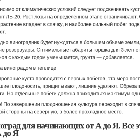
исимо от климатических условий следует подсвечивать к
нт ЛБ-20. Рост лозы на определенном этапе ограничивают. 
 растение впадает в спячку, и наиболее сильный побег подв
ют.
дно виноградник будет нуждаться в большем объеме земли,
ые резервуары. Оптимальные габариты горшка для 3-летне
ноя с каждым годом уменьшается, грунта — добавляется.
за виноградом в теплице
рование куста проводится с первых побегов, эта мера посп
шие плодоносить, прищипывают, лишние удаляют. Обрезать 
сти. На отдельные побеги должна приходиться максимум одн
! По завершении плодоношения культура переходит в спяч
ой стороны на северную, в более прохладное место.
оград для начинающих от А до Я. Все
А до Я