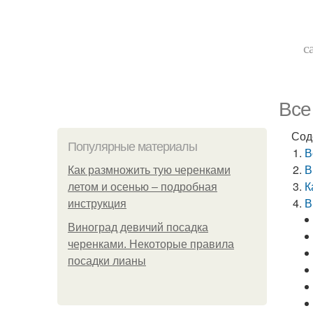
с
Все
Сод
Популярные материалы
В
В
Как размножить тую черенками
К
летом и осенью – подробная
В
инструкция
Виноград девичий посадка
черенками. Некоторые правила
посадки лианы