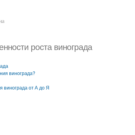
на
енности роста винограда
рада
ния винограда?
 винограда от А до Я