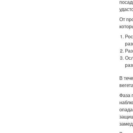
посад
удаст
От пр
котор
Рос
раз
Раз
Осл
раз
В теч
вегет
Фаза 
наблю
опада
защищ
замед