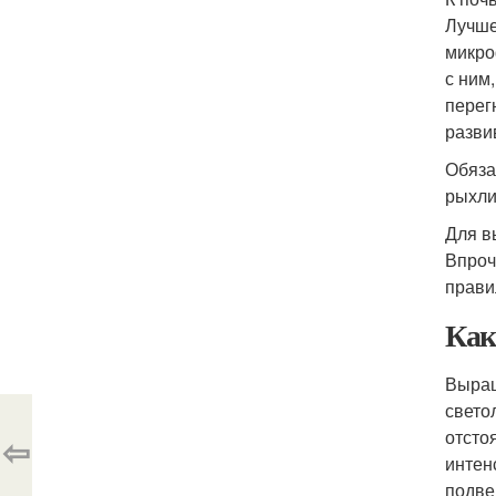
Лучше
микро
с ним
перег
разви
Обяза
рыхли
Для в
Впроч
прави
Как
Выращ
свето
отсто
⇦
интен
подве