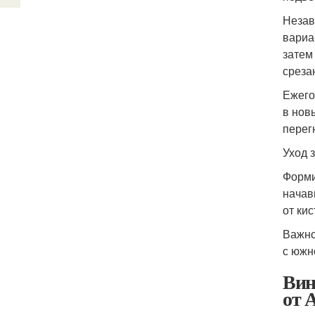
Незав
вариа
затем
среза
Ежего
в нов
перег
Уход 
Форми
начав
от ки
Важно
с южн
Вин
от 