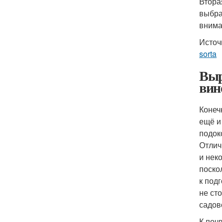
Втора
выбра
внима
Источ
sorta
Выр
вин
Конеч
ещё и
подок
Отлич
и нек
поско
к под
не ст
садов
К поч