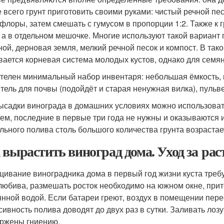
 всего грунт приготовить своими руками: чистый речной пе
флоры, затем смешать с гумусом в пропорции 1:2. Также к 
, а в отдельном мешочке. Многие используют такой вариант
ной, дерновая земля, мелкий речной песок и компост. В тако
вается корневая система молодых кустов, однако для семян
телен минимальный набор инвентаря: небольшая ёмкость, и
тель для почвы (подойдёт и старая ненужная вилка), пульв
ысадки винограда в домашних условиях можно использовать 
ем, последние в первые три года не нужны и оказываются 
льного полива столь большого количества грунта возрастае
 вырастить виноград дома. Уход за рас
ивание виноградника дома в первый год жизни куста требуе
любива, размешать росток необходимо на южном окне, прит
янной водой. Если батареи греют, воздух в помещении пер
сивность полива доводят до двух раз в сутки. Заливать лоз
ржены гниению.