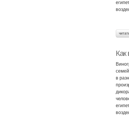
египе
возде
читат
Как 
Виног
семей
в раз
произ
дикор
челов
египе
возде