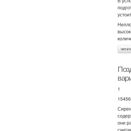
В усл
подго
устоит
Непло
высок
колич
читат
Поз
вар
1
15456
Сирен
содер
они р
счита