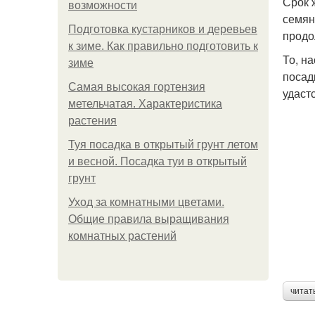
Срок 
возможности
семян
Подготовка кустарников и деревьев
продо
к зиме. Как правильно подготовить к
То, н
зиме
посад
Самая высокая гортензия
удаст
метельчатая. Характеристика
растения
Туя посадка в открытый грунт летом
и весной. Посадка туи в открытый
грунт
Уход за комнатными цветами.
Общие правила выращивания
комнатных растений
читат