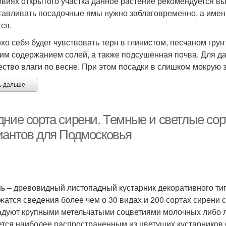
овиях открытого участка данное растение рекомендуется в
тавливать посадочные ямы нужно заблаговременно, а именно
ся.
хо себя будет чувствовать терн в глинистом, песчаном грун
им содержанием солей, а также подсушенная почва. Для д
ество влаги по весне. При этом посадки в слишком мокрую з
ь дальше →
дние сорта сирени. Темные и светлые сор
иантов для Подмосковья
ь – древовидный листопадный кустарник декоративного ти
жатся сведения более чем о 30 видах и 200 сортах сирени 
адуют крупными метельчатыми соцветиями молочных либо л
ется наиболее распространенным из цветущих кустарников 