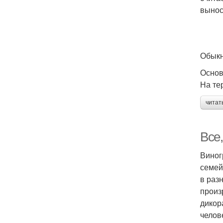
вынос
Обыкн
Осно
На те
читат
Все,
Виног
семей
в раз
произ
дикор
челов