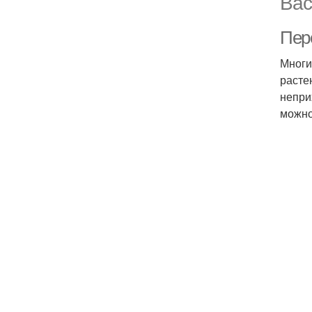
Вас
Пер
Многи
расте
непри
можно