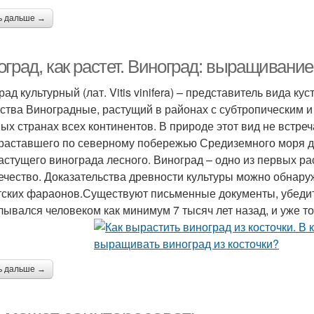
ь дальше →
град, как растет. Виноград: выращивание 
рад культурный (лат. Vitis vinifera) – представитель вида 
ства Виноградные, растущий в районах с субтропическим 
ных странах всех континентов. В природе этот вид не встре
раставшего по северному побережью Средиземного моря д
астущего винограда лесного. Виноград – одно из первых ра
ечество. Доказательства древности культуры можно обнару
тских фараонов.Существуют письменные документы, убедит
лывался человеком как минимум 7 тысяч лет назад, и уже тог
ь дальше →