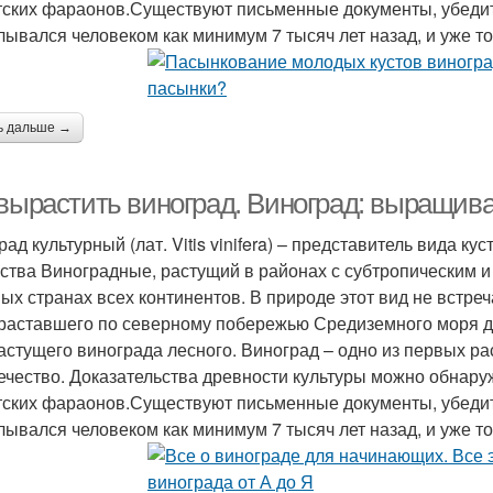
тских фараонов.Существуют письменные документы, убедит
лывался человеком как минимум 7 тысяч лет назад, и уже тог
ь дальше →
вырастить виноград. Виноград: выращиван
рад культурный (лат. Vitis vinifera) – представитель вида 
ства Виноградные, растущий в районах с субтропическим 
ных странах всех континентов. В природе этот вид не встре
раставшего по северному побережью Средиземного моря д
астущего винограда лесного. Виноград – одно из первых ра
ечество. Доказательства древности культуры можно обнару
тских фараонов.Существуют письменные документы, убедит
лывался человеком как минимум 7 тысяч лет назад, и уже тог