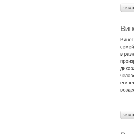
читат
Вино
Виног
семей
в раз
произ
дикор
челов
египе
возде
читат