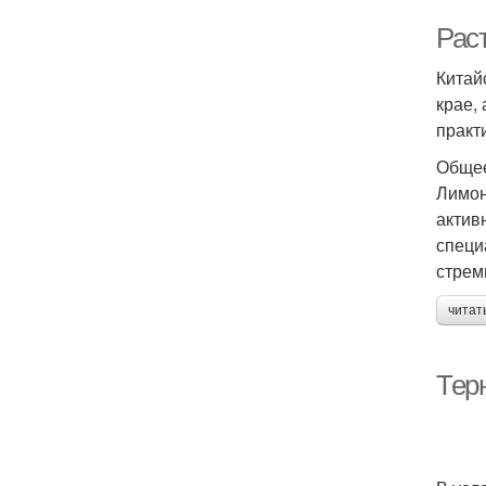
Рас
Китай
крае,
практ
Общее
Лимон
актив
специ
стрем
читат
Терн