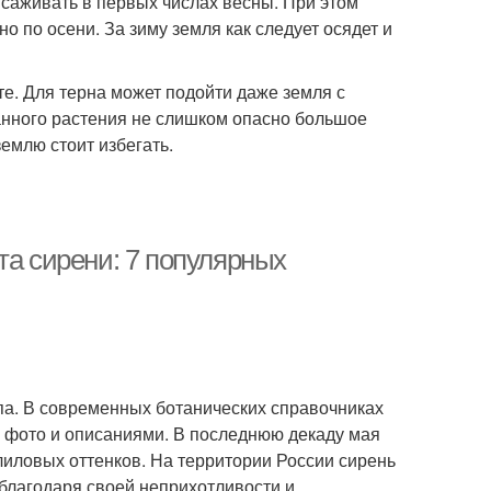
ысаживать в первых числах весны. При этом
 по осени. За зиму земля как следует осядет и
те. Для терна может подойти даже земля с
анного растения не слишком опасно большое
емлю стоит избегать.
та сирени: 7 популярных
па. В современных ботанических справочниках
с фото и описаниями. В последнюю декаду мая
иловых оттенков. На территории России сирень
благодаря своей неприхотливости и