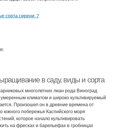
я:
 выращивание в саду, виды и сорта
кустарниковых многолетних лиан рода Виноград
и умеренным климатом и широко культивируемый
чается. Произошел он в древние времена от
о южного побережья Каспийского моря
стений, которое начало культивировать
жить на фресках и барельефах в гробницах