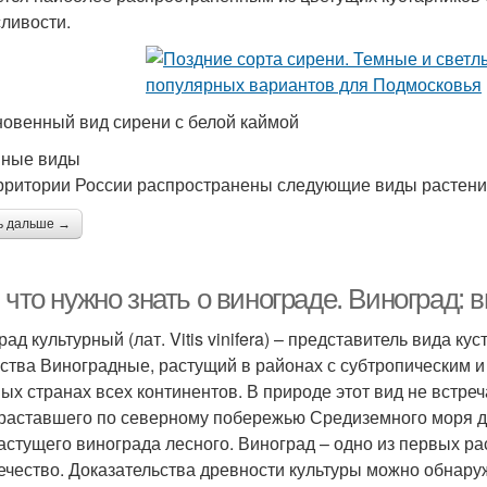
ливости.
овенный вид сирени с белой каймой
вные виды
рритории России распространены следующие виды растени
ь дальше →
 что нужно знать о винограде. Виноград:
рад культурный (лат. Vitis vinifera) – представитель вида 
ства Виноградные, растущий в районах с субтропическим 
ных странах всех континентов. В природе этот вид не встре
раставшего по северному побережью Средиземного моря д
астущего винограда лесного. Виноград – одно из первых ра
ечество. Доказательства древности культуры можно обнару