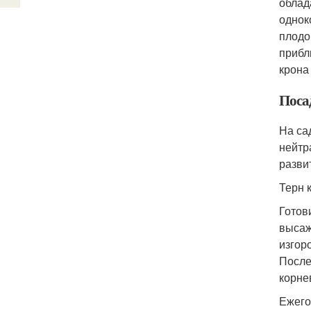
облад
однок
плодо
прибл
крона
Посад
На са
нейтр
разви
Терн 
Готов
высаж
изгор
После
корне
Ежего