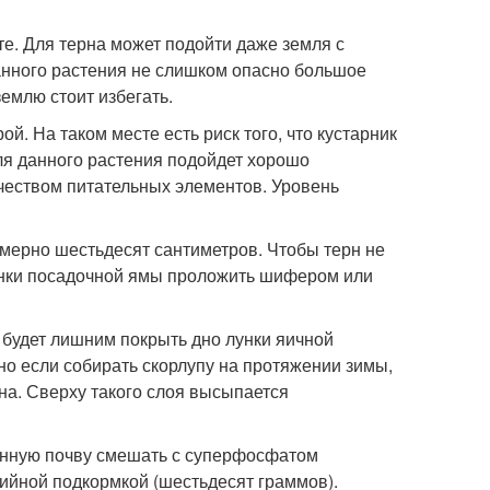
те. Для терна может подойти даже земля с
анного растения не слишком опасно большое
емлю стоит избегать.
ой. На таком месте есть риск того, что кустарник
я данного растения подойдет хорошо
чеством питательных элементов. Уровень
имерно шестьдесят сантиметров. Чтобы терн не
енки посадочной ямы проложить шифером или
е будет лишним покрыть дно лунки яичной
 но если собирать скорлупу на протяжении зимы,
рна. Сверху такого слоя высыпается
ченную почву смешать с суперфосфатом
лийной подкормкой (шестьдесят граммов).