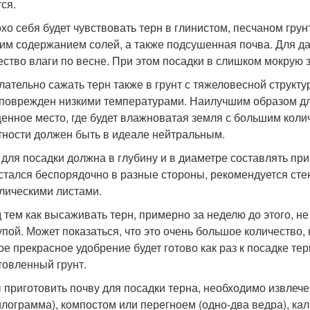
ся.
хо себя будет чувствовать терн в глинистом, песчаном грун
им содержанием солей, а также подсушенная почва. Для д
ество влаги по весне. При этом посадки в слишком мокрую з
лательно сажать терн также в грунт с тяжеловесной структур
 поврежден низкими температурами. Наилучшим образом дл
енное место, где будет влажноватая земля с большим коли
тности должен быть в идеале нейтральным.
 для посадки должна в глубину и в диаметре составлять пр
стался беспорядочно в разные стороны, рекомендуется ст
лическими листами.
 тем как высаживать терн, примерно за неделю до этого, н
упой. Может показаться, что это очень большое количество,
кое прекрасное удобрение будет готово как раз к посадке те
товленный грунт.
 приготовить почву для посадки терна, необходимо извле
илограмма), компостом или перегноем (одно-два ведра), ка