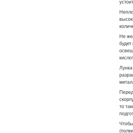
устоит
Непло
высок
колич
Не же
будет
освещ
кисло
Лунка
разра
метал
Перед
скорл
то та
подго
Чтобы
(полк