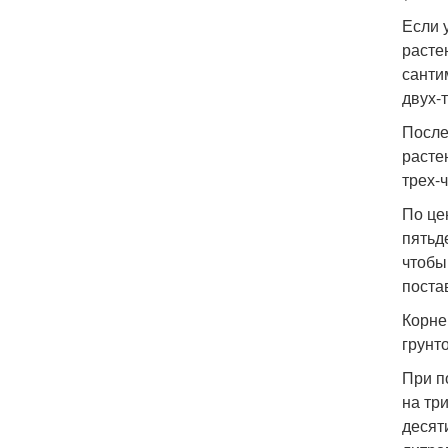
Если 
расте
санти
двух-
После
расте
трех-
По це
пятьд
чтобы
поста
Корне
грунт
При п
на тр
десят