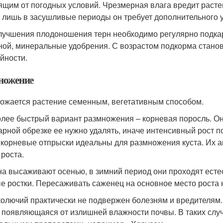
ящим от погодных условий. Чрезмерная влага вредит расте
, лишь в засушливые периоды он требует дополнительного 
лучшения плодоношения терн необходимо регулярно подкар
ной, минеральные удобрения. С возрастом подкорма стано
йности.
ножение
ожается растение семенным, вегетативным способом.
лее быстрый вариант размножения – корневая поросль. Он
арной обрезке ее нужно удалять, иначе интенсивный рост п
 корневые отпрыски идеальны для размножения куста. Их а
 роста.
а высаживают осенью, в зимний период они проходят ест
е ростки. Пересаживать саженец на основное место роста 
колючий практически не подвержен болезням и вредителям.
, появляющаяся от излишней влажности почвы. В таких случ