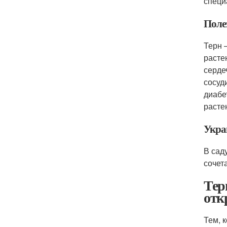
специ
Поле
Терн 
расте
серде
сосуд
диабе
расте
Укра
В сад
сочет
Тер
отк
Тем, 