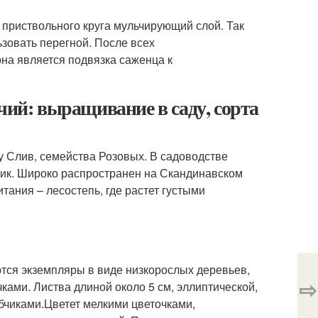
у приствольного круга мульчирующий слой. Так
ьзовать перегной. После всех
на является подвязка саженца к
чий: выращивание в саду, сорта
ду Слив, семейства Розовых. В садоводстве
вник. Широко распространен на Скандинавском
ания – лесостепь, где растет густыми
аются экземпляры в виде низкорослых деревьев,
⇨
ками. Листва длиной около 5 см, эллиптической,
чиками.Цветет мелкими цветочками,