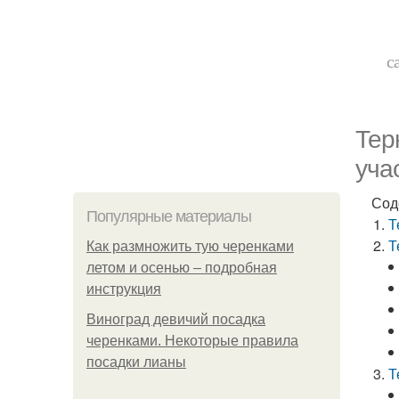
с
Тер
уча
Сод
Популярные материалы
Т
Т
Как размножить тую черенками
летом и осенью – подробная
инструкция
Виноград девичий посадка
черенками. Некоторые правила
посадки лианы
Т