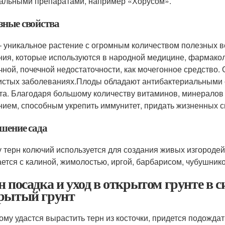
альными препаратами, например «Хорусом».
зные свойства
– уникальное растение с огромным количеством полезных 
ния, которые используются в народной медицине, фармакол
чной, почечной недостаточности, как мочегонное средство.
истых заболеваниях.Плоды обладают антибактериальными 
та. Благодаря большому количеству витаминов, минералов
нием, способным укрепить иммунитет, придать жизненных с
шение сада
у терн колючий используется для создания живых изгороде
ается с калиной, жимолостью, иргой, барбарисом, чубушник
н посадка и уход в открытом грунте в с
рытый грунт
кому удастся вырастить терн из косточки, придется подожда