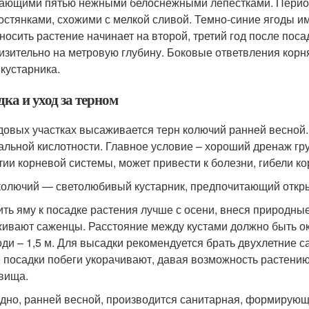
ающими пятью нежными белоснежными лепестками. Период
остянками, схожими с мелкой сливой. Темно-синие ягоды име
носить растение начинает на второй, третий год после поса
изительно на метровую глубину. Боковые ответвления кор
 кустарника.
ка и уход за терном
довых участках высаживается терн колючий ранней весной.
альной кислотности. Главное условие – хороший дренаж гр
тии корневой системы, может привести к болезни, гибели к
колючий — светолюбивый кустарник, предпочитающий откр
ить яму к посадке растения лучше с осени, внеся природные
ивают саженцы. Расстояние между кустами должно быть ок
оди – 1,5 м. Для высадки рекомендуется брать двухлетние 
 посадки побеги укорачивают, давая возможность растени
вища.
дно, ранней весной, производится санитарная, формирующ