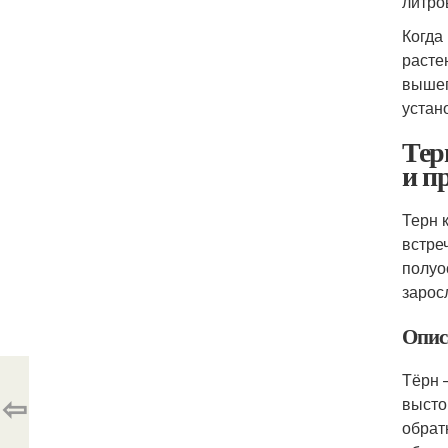
литро
Когда
расте
вышеп
устан
Тер
и п
Терн 
встре
полуо
зарос
Опис
Тёрн 
⇦
высто
обрат