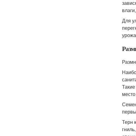
завис
влаги
Для у
перег
урожа
Разм
Размн
Наибо
санит
Такие
место
Семен
первы
Терн 
гниль