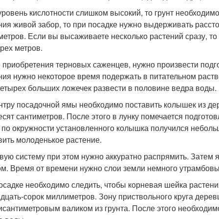
уровень кислотности слишком высокий, то грунт необходимо 
ния живой забор, то при посадке нужно выдерживать расст
метров. Если вы высаживаете несколько растений сразу, т
трех метров.
 приобретения терновых саженцев, нужно произвести подго
ния нужно некоторое время подержать в питательном раство
четырех больших ложечек развести в половине ведра воды.
нтру посадочной ямы необходимо поставить колышек из де
есят сантиметров. После этого в лунку помечается подготов
 по окружности установленного колышка получился небольш
вить молоденькое растение.
вую систему при этом нужно аккуратно распрямить. Затем
ом. Время от времени нужно слои земли немного утрамбовыв
осадке необходимо следить, чтобы корневая шейка растен
идцать-сорок миллиметров. Зону приствольного круга дере
исантиметровым валиком из грунта. После этого необходимо