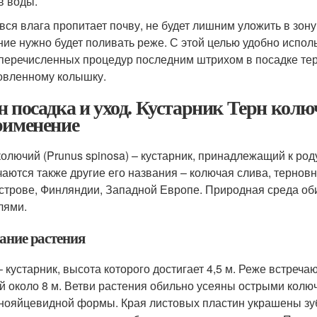
в воды.
 вся влага пропитает почву, не будет лишним уложить в зон
ние нужно будет поливать реже. С этой целью удобно испол
еречисленных процедур последним штрихом в посадке тер
овленному колышку.
н посадка и уход. Кустарник Терн колю
рименение
колючий (Prunus spinosa) – кустарник, принадлежащий к ро
чаются также другие его названия – колючая слива, терно
строве, Финляндии, Западной Европе. Природная среда обит
лями.
ание растения
– кустарник, высота которого достигает 4,5 м. Реже встреч
й около 8 м. Ветви растения обильно усеяны острыми колюч
нояйцевидной формы. Края листовых пластин украшены зуб