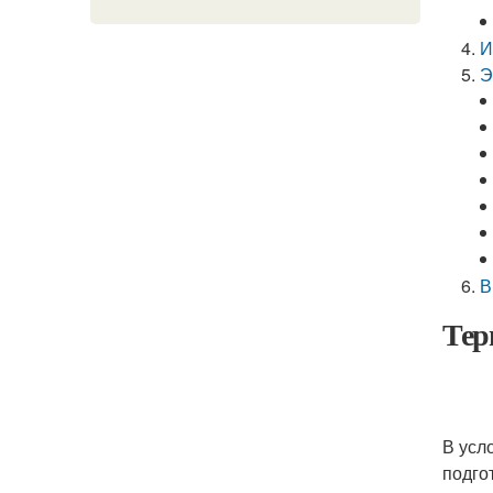
И
Э
В
Тер
В усл
подго