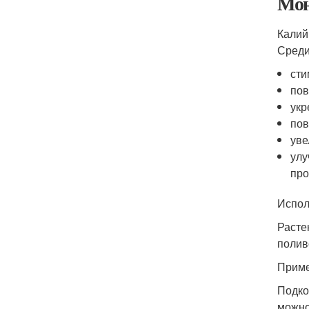
Мон
Калий
Среди
сти
пов
укр
пов
уве
улу
про
Испол
Расте
полив
Приме
Подко
можно