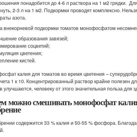
рошения понадобится до 4-6 л раствора на 1 м2 грядки. Д
нуть, 2-3 л на 1 м2. Подкормки проводят комплексно. Нел
раты азота.
а внекорневой подкормки томатов монофосфатом несомне
чшение образования завязей;
мирование соцветий;
муляция цветения;
епление кистей.
осфат калия для томатов во время цветения – суперудобр
счета 1 к 10. Концентрированный раствор крайне полезен д
в улучшаются, человеку от этого значительная польза для з
ем можно смешивать монофосфат кали
брение
брении содержится 33 % калия и 50-55 % фосфора. Благода
й.