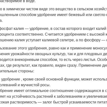
растворимое в воде.
о в химически чистом виде это вещество в сельском хозяйс
шленным способом удобрение имеет бежевый или светло-ко
а.
осфат калия — удобрение, в состав которого входит калий
процента соответственно. Считается удобрением с высокой 
ошению калия уступает калиевой селитре, а по фосфору —
ьзование этого удобрения, равно как и применение моносул
чения урожайности овощных культур, так и для плодовых д
водится внекорневым способом, то есть через листья. Осо
ках, где результат, как правило, виден сразу. Применение
ительные стороны:
 удобрение , кроме своей основной функции, может использ
олеваний и мучнистой росы.
брение имеет оптимальное соотношение содержащихся в со
яет на устойчивость растений к заболеваниям и увеличивае
окая растворимость — залог быстрой усваиваемости питат