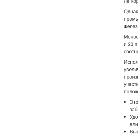
легко
Однак
промы
желез
Моноф
и 23 
соотн
Испол
увели
произ
участ
полож
Это
заб
Удо
вли
Выс