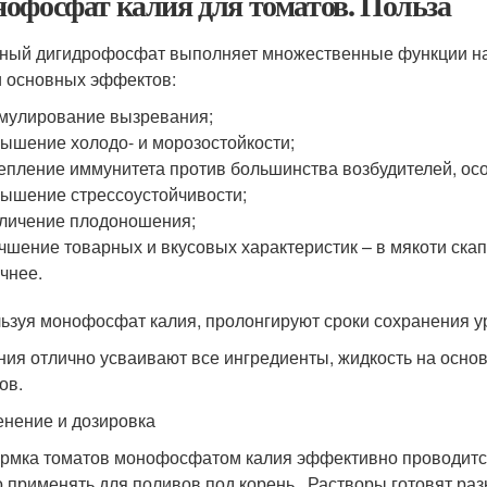
офосфат калия для томатов. Польза
ный дигидрофосфат выполняет множественные функции на в
 основных эффектов:
мулирование вызревания;
ышение холодо- и морозостойкости;
епление иммунитета против большинства возбудителей, осо
ышение стрессоустойчивости;
личение плодоношения;
чшение товарных и вкусовых характеристик – в мякоти ска
чнее.
ьзуя монофосфат калия, пролонгируют сроки сохранения у
ния отлично усваивают все ингредиенты, жидкость на осно
ов.
нение и дозировка
рмка томатов монофосфатом калия эффективно проводитс
 применять для поливов под корень. Растворы готовят раз