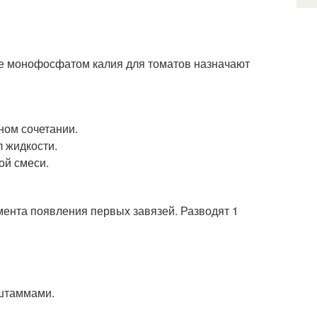
ие монофосфатом калия для томатов назначают
ном сочетании.
л жидкости.
ой смеси.
мента появления первых завязей. Разводят 1
 штаммами.