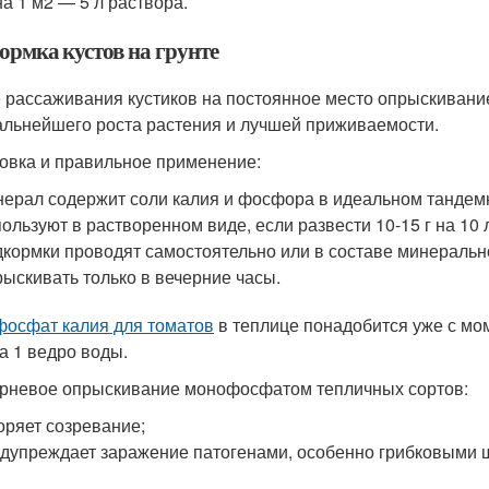
на 1 м2 — 5 л раствора.
ормка кустов на грунте
 рассаживания кустиков на постоянное место опрыскиван
альнейшего роста растения и лучшей приживаемости.
овка и правильное применение:
ерал содержит соли калия и фосфора в идеальном тандем
ользуют в растворенном виде, если развести 10-15 г на 10 
кормки проводят самостоятельно или в составе минеральн
ыскивать только в вечерние часы.
осфат калия для томатов
в теплице понадобится уже с мо
на 1 ведро воды.
рневое опрыскивание монофосфатом тепличных сортов:
оряет созревание;
дупреждает заражение патогенами, особенно грибковыми