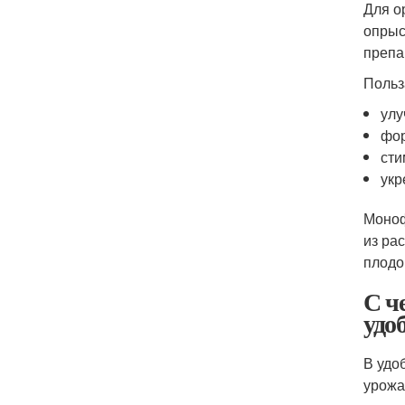
Для о
опрыс
препа
Польз
улу
фор
сти
укр
Моноф
из ра
плодо
С ч
удо
В удо
урожа