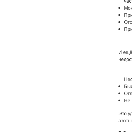
час
Мон
При
Отс
При
И ещё
недос
Нес
Быс
Отл
Не 
Это у
азотн