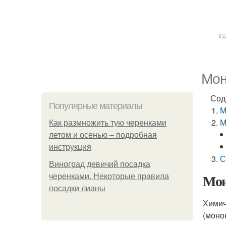
с
Мон
Сод
Популярные материалы
М
М
Как размножить тую черенками
летом и осенью – подробная
инструкция
С
Виноград девичий посадка
Мон
черенками. Некоторые правила
посадки лианы
Химич
(моно