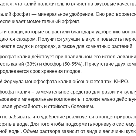
ается, что калий положительно влияет на вкусовые качеств
алий фосфат — минеральное удобрение. Оно растворяется 
беспечивает моментальный эффект.
ы и овощи, которые вырастили благодаря удобрению моно
аются сахаром. Получится улучшить вкус и повысить пери
няют в садах и огородах, а также для комнатных растений.
осфат калия действует при правильном его использовании
 есть калий (33%) и фосфор (50-55%). Присутствие двух ко
родлевается срок хранения плодов.
! Формула монофосфата калия обозначается так: KHPO.
осфат калия – замечательное средство для развития культ
ьзовании минеральные компоненты положительно действуют
чивая урожайность и стойкость болезням.
 не забывать, что удобрение реализуется в концентрирова
орять в воде. Для того чтобы подкормить корневую систему,
ной воды. Объем раствора зависит от вида и величины культ