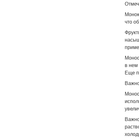
Отмеч
Монок
что о
Фрукт
насыщ
приме
Моноф
в нем
Еще п
Важно
Моноф
испол
увели
Важно
раств
холод