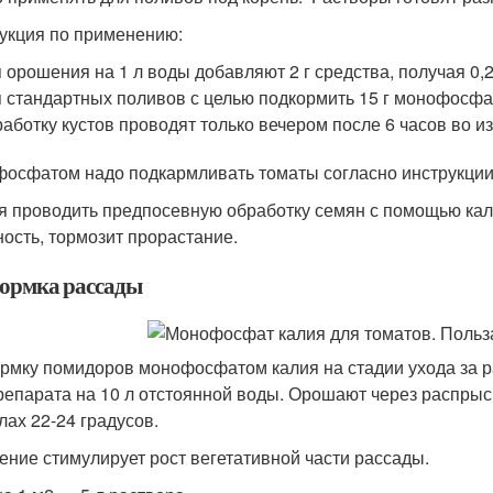
укция по применению:
 орошения на 1 л воды добавляют 2 г средства, получая 0,
 стандартных поливов с целью подкормить 15 г монофосфат
аботку кустов проводят только вечером после 6 часов во и
осфатом надо подкармливать томаты согласно инструкции н
я проводить предпосевную обработку семян с помощью кал
ность, тормозит прорастание.
ормка рассады
рмку помидоров монофосфатом калия на стадии ухода за 
препарата на 10 л отстоянной воды. Орошают через распрыс
лах 22-24 градусов.
ение стимулирует рост вегетативной части рассады.