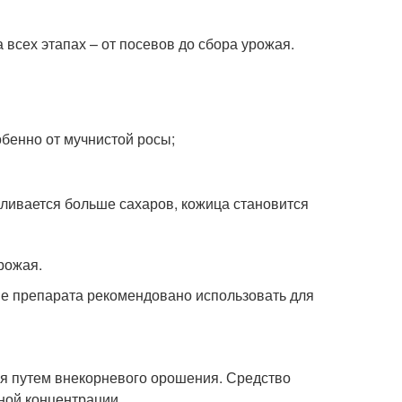
сех этапах – от посевов до сбора урожая.
бенно от мучнистой росы;
пливается больше сахаров, кожица становится
рожая.
ве препарата рекомендовано использовать для
я путем внекорневого орошения. Средство
ной концентрации.