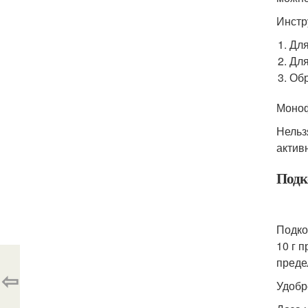
Инстр
Для
Для
Обр
Моноф
Нельз
актив
Подк
Подко
10 г 
преде
⇦
Удобр