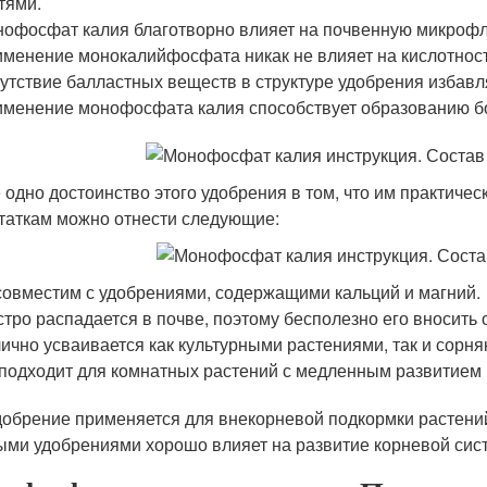
тями.
офосфат калия благотворно влияет на почвенную микрофл
менение монокалийфосфата никак не влияет на кислотност
утствие балластных веществ в структуре удобрения избавля
менение монофосфата калия способствует образованию бок
 одно достоинство этого удобрения в том, что им практичес
таткам можно отнести следующие:
овместим с удобрениями, содержащими кальций и магний.
тро распадается в почве, поэтому бесполезно его вносить 
ично усваивается как культурными растениями, так и сорня
подходит для комнатных растений с медленным развитием (
добрение применяется для внекорневой подкормки растений 
ыми удобрениями хорошо влияет на развитие корневой сис