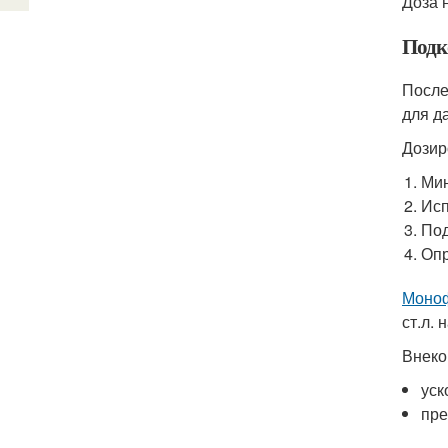
Доза 
Подк
После
для д
Дозир
Мин
Исп
Под
Опр
Моноф
ст.л. 
Внеко
уск
пре