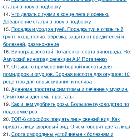
статьи в новую подборку
14.
Что делать с туями в конце лета и осенью.
Добавление статьи в новую подборку
15.
Посадка и уход за туей. Посадка туи в открытый
грунт, уход: полив, обрезка, защита от вредителей и
болезней, размножение
16.
Виноград золотой Потапенко- сорта винограда. Re:
Амурский виноград селекции А.И Потапенко
17.
Отзывы о применении борной кислоты для
помидоров и огурцов. Борная кислота для огурцов: 10
рецептов для опрыскивания и полива
18.
Аденома простаты симптомы и лечение у мужчин.
Симптомы аденомы простаты
19.
Как и чем удобрять розы. Большое руководство по
подкормке роз
20.
ТОП-6 способов придать лицу свежий вид. Как
придать лицу здоровый вид. О чем говорит цвета лица
21.
Сорта смородины устойчивые к болезням и