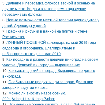
5.
Деление и пересадка флоксов весной и осенью на
другое место. Когда и в какое время года лучше
пересаживать флоксы
6.
Новые возможности местной терапии аденоидитов у
детей. Аденоиды у детей
7.
Графика и рисунки в ванной на плитке и стене.
Роспись стен
8.
ЛУННЫЙ ПОСЕВНОЙ календарь на май 2019 года
садовода и огородника. Благоприятные и
неблагоприятные дни в мае 2019
9.
Как посадить и развести девичий виноград на своем
участке. Девичий виноград — выращивание
10.
Как сажать дикий виноград. Выращивание дикого
винограда
11.
Слабительные продукты при запорах. Диета при
запорах и вздутии живота
12.
Можно ли вносить навоз осенью.
2021,&nbsp11:41&nbsp /&nbsp
13.
Применение борной кислоты в саду. Добавление