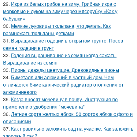
29.
Икра из белых грибов на зиму. Грибная икра с
морковью и луком на зиму через мясорубку «Как у
бабушки»
30.
Мелкие луковицы тюльпана, что делать. Как
размножать тюльпаны детками
31.
Выращивание годеции в открытом грунте. Посев
семян годеции в грунт
32.
Годеция выращивание из семян когда сажать.
Выращивание из семян
33.
Пионы дважды цветущие. Древовидные пионы
34.
Биметалл или алюминий в частный дом. Чем
отличается биметаллический радиатор отопления от
алюминиевого
35.
Когда вносят мочевину в почву. Инструкция по
применению удобрения "мочевина"
36.
Летние сорта желтых яблок. 50 сортов яблок с фото и
описаниями
37.
Как правильно заложить сад на участке. Как заложить
здоровый сад?