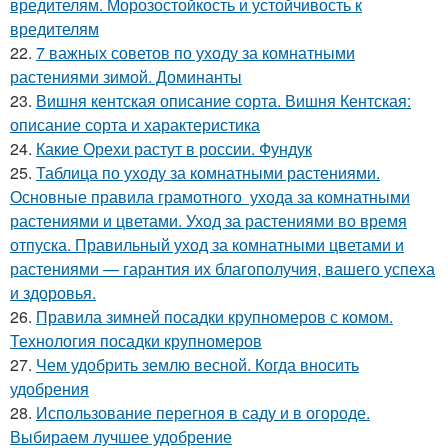
вредителям. Морозостойкость и устойчивость к
вредителям
22.
7 важных советов по уходу за комнатными
растениями зимой. Доминанты
23.
Вишня кентская описание сорта. Вишня Кентская:
описание сорта и характеристика
24.
Какие Орехи растут в россии. Фундук
25.
Таблица по уходу за комнатными растениями.
Основные правила грамотного ухода за комнатными
растениями и цветами. Уход за растениями во время
отпуска. Правильный уход за комнатными цветами и
растениями — гарантия их благополучия, вашего успеха
и здоровья.
26.
Правила зимней посадки крупномеров с комом.
Технология посадки крупномеров
27.
Чем удобрить землю весной. Когда вносить
удобрения
28.
Использование перегноя в саду и в огороде.
Выбираем лучшее удобрение