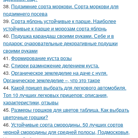
38.
Подзимние сорта моркови. Сорта моркови для
подзимнего посева
39.
Сорта яблонь устойчивые к парше. Наиболее
устойчивые к парше и морозам сорта яблонь
40.
Подушка карандаш своими руками. Себе и в
подарок: очаровательные декоративные подушки
своими руками
41.
Формирование куста розы
42.
Спиреи размножение делением куста.
43.
Органическое земледелие на даче с нуля.
Органическое земледелие –, что это такое
44.
Какой прицеп выбрать для легкового автомобиля.
Топ 10 лучших легковых прицепов: описания,
характеристики, отзывы
45.
Размеры горшков для цветов таблица. Как выбрать
цветочные горшки?
46.
Устойчивые сорта смородины. 50 лучших сортов
черной смородины для средней полосы, Подмосковья,