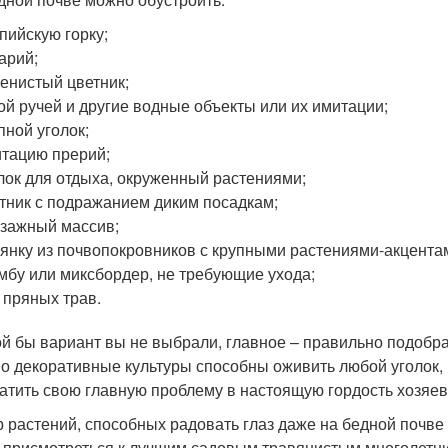
пийскую горку;
арий;
енистый цветник;
ой ручей и другие водные объекты или их имитации;
пной уголок;
тацию прерий;
лок для отдыха, окруженный растениями;
тник с подражанием диким посадкам;
зажный массив;
янку из почвопокровников с крупными растениями-акцента
мбу или миксбордер, не требующие ухода;
 пряных трав.
ой бы вариант вы не выбрали, главное – правильно подобр
о декоративные культуры способны оживить любой уголок, 
атить свою главную проблему в настоящую гордость хозяев
 растений, способных радовать глаз даже на бедной почве –
и присмотреться к лучшим садовым травянистым многолетник