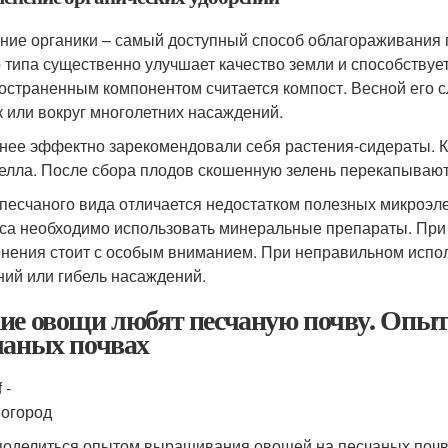
ние органики – самый доступный способ облагораживания 
о типа существенно улучшает качество земли и способствуе
остраненным компонентом считается компост. Весной его с
к или вокруг многолетних насаждений.
нее эффектно зарекомендовали себя растения-сидераты. К
елла. После сбора плодов скошенную зелень перекапывают
 песчаного вида отличается недостатком полезных микроэле
са необходимо использовать минеральные препараты. При 
нения стоит с особым вниманием. При неправильном испол
ний или гибель насаждений.
ие овощи любят песчаную почву. Опы
чаных почвах
 -
 огород
поделиться опытом выращивания овощей на песчаных почва