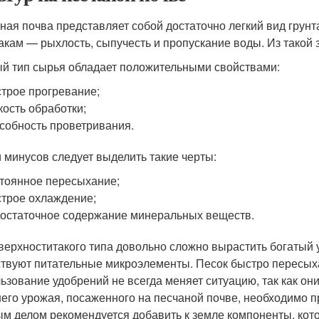
ная почва представляет собой достаточно легкий вид грунт
акам — рыхлость, сыпучесть и пропускание воды. Из такой
й тип сырья обладает положительными свойствами:
трое прогревание;
кость обработки;
собность проветривания.
 минусов следует выделить такие черты:
тоянное пересыхание;
трое охлаждение;
остаточное содержание минеральных веществ.
верхноститакого типа довольно сложно вырастить богатый ур
ствуют питательные микроэлементы. Песок быстро пересыхае
ьзование удобрений не всегда меняет ситуацию, так как он
его урожая, посаженного на песчаной почве, необходимо п
м делом рекомендуется добавить к земле компоненты, кот