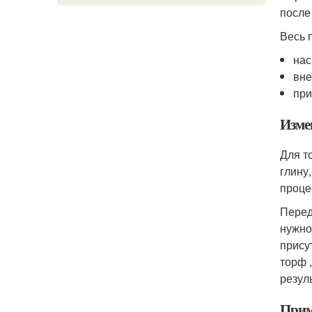
после
Весь 
нас
вне
при
Изме
Для т
глину
проце
Перед
нужно
прису
торф 
резуль
Прим