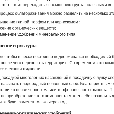
 этого стоит переходить к насыщению грунта полезными ве
процесс облагораживания можно разделить на несколько эт
ыщение глиной, торфом или черноземом ;
сение органических веществ;
менение удобрений минерального типа.
нение структуры
ого чтобы в песке постоянно поддерживался необходимый ба
, после чего перекопать территорию. Со временем этот ком
сс стекания жидкости.
 посадкой многолетних насаждений в посадочную лунку сле
 насыпать плодородный почвенный слой. Благоприятным об
тствие в почве чернозема или торфонавозного компоста. 
, но приобретение этого компонента может себе позволить 
тат будет заметен только через год.
енение органических удобрений