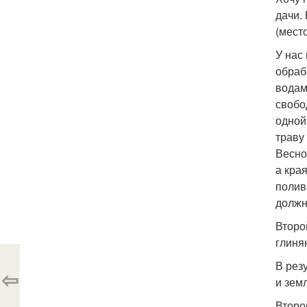
дачи.
(мест
У нас
обраб
водам
свобо
одной
траву
Весно
а кра
полив
должн
Второ
глиня
В рез
⇦
и зем
Второ