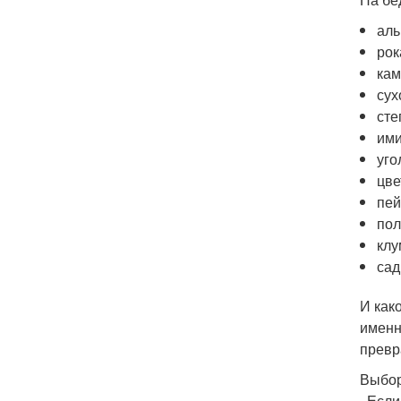
аль
рок
кам
сух
сте
ими
уго
цве
пей
пол
клу
сад
И как
именн
превр
Выбор
. Есл