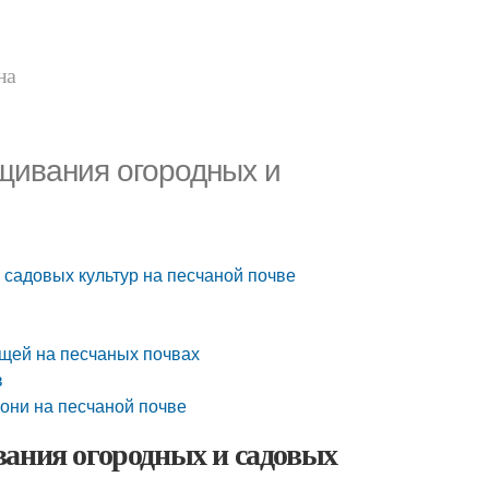
на
щивания огородных и
 садовых культур на песчаной почве
щей на песчаных почвах
в
они на песчаной почве
вания огородных и садовых