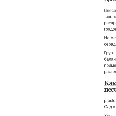
Внесе
таког
распр
грядо
Не ме
серад
Грунт
балан
приме
расте
Как
пес
prostof
Сад и
Хочу 