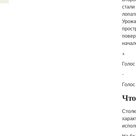
стали
лопат
Урожа
прост
повер
начал
+
Голос 
-
Голос
Что
Столк
харак
испол
На бе