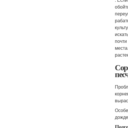
обойт
переу
рабат
культ
искат
почти
места
расте
Сор
пес
Пробл
корне
вырас
Особе
дожде
Подго