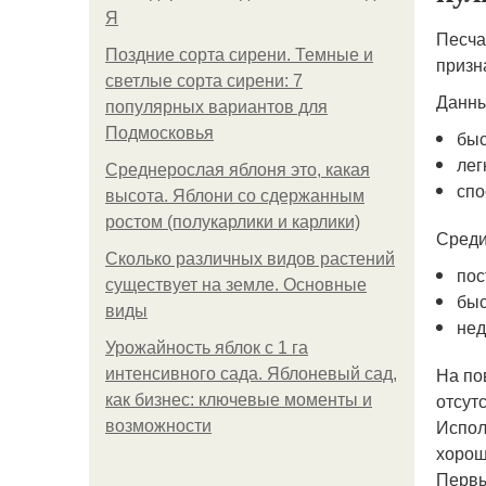
Я
Песча
Поздние сорта сирени. Темные и
призн
светлые сорта сирени: 7
Данны
популярных вариантов для
Подмосковья
быс
лег
Среднерослая яблоня это, какая
спо
высота. Яблони со сдержанным
ростом (полукарлики и карлики)
Среди
Сколько различных видов растений
пос
существует на земле. Основные
быс
виды
нед
Урожайность яблок с 1 га
На по
интенсивного сада. Яблоневый сад,
отсут
как бизнес: ключевые моменты и
Испол
возможности
хорош
Первы