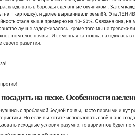
 раскладывать в борозды сделанные окучником . Затем каж
ы на 1 картошку), и далее выравнивали землёй. Эта ЛЕН
йность стала выше примерно на 10- 20%. Связана она, на мо
ранстве лучше задерживалась ,кроме того мы не тревожил
хностном слое почвы . И семенная картошка находилась в п
е своего развития.
за!
 против!
 посадить на песке. Особенности озеле
нувшись с проблемой бедной почвы, часто первыми ищут 
теристики. Но если вы хотите использовать свой шанс созд
ьзовать исходные условия разумно, то вариантов будет не 
дной почве можно обустроить: