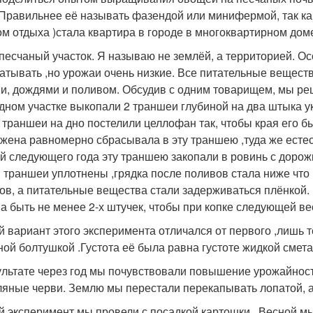
 Правильнее её называть фазендой или минифермой, так ка
ом отдыха )стала квартира в городе в многоквартирном дом
 песчаный участок. Я называю не землёй, а территорией. Ос
атывать ,но урожаи очень низкие. Все питательные веществ
и, дождями и поливом. Обсудив с одним товарищем, мы ре
дном участке выкопали 2 траншеи глубиной на два штыка у
 траншеи на дно постелили целлофан так, чтобы края его б
 жена равномерно сбрасывала в эту траншею ,туда же есте
й следующего года эту траншею закопали в ровинь с дорож
я траншеи уплотнены ,грядка после поливов стала ниже что
ов, а питательные вещества стали задерживаться плёнкой. 
а быть не менее 2-х штучек, чтобы при копке следующей ве
й вариант этого эксперимента отличался от первого ,лишь 
ной болтушкой .Густота её была равна густоте жидкой смет
ультате через год мы почувствовали повышение урожайност
ляные черви. Землю мы перестали перекапывать лопатой, а
й эксперимент мы провели с посадкой картошки . Весной м