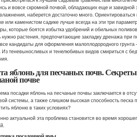
ись и вовсе скромной почвой, обладающих еще и завидной
влажнения, наберется достаточно много. Ориентироваться п
ке или каменистом садике лучше всегда на эти три парамет
уры, которые боятся избытка удобрений и обильных поливов
ь нужно растения, предпочитающие закладку дренажа при пос
 все кандидаты для оформления малоплодородного грунта 
. Из теневыносливых и тенелюбивых видов смириться с бед
ния.
та яблонь для песчаных почв. Секрет
чаной почве
ема посадки яблонь на песчаные почвы заключается в отсу
вой системы, а также слишком высокая способность песка п
тить яблоню в таких условиях?
нно актуальной эта проблема становится во время хорошег
й.
товка посадочной ямы