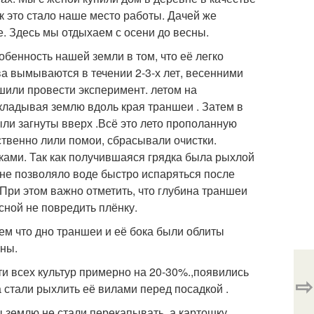
к это стало наше место работы. Дачей же
е. Здесь мы отдыхаем с осени до весны.
обенность нашей земли в том, что её легко
а вымываются в течении 2-3-х лет, весенними
шили провести эксперимент. летом на
кладывая землю вдоль края траншеи . Затем в
ыли загнуты вверх .Всё это лето прополанную
ственно лили помои, сбрасывали очистки.
ками. Так как получившаяся грядка была рыхлой
 не позволяло воде быстро испаряться после
При этом важно отметить, что глубина траншеи
сной не повредить плёнку.
тем что дно траншеи и её бока были облиты
аны.
и всех культур примерно на 20-30%.,появились
⇨
 стали рыхлить её вилами перед посадкой .
ы землю не стали перекапывать, а картошку