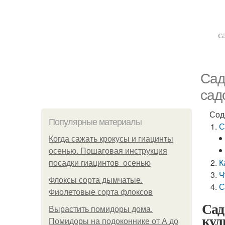
с
Сад
сад
Сод
Популярные материалы
С
Когда сажать крокусы и гиацинты
осенью. Пошаговая инструкция
К
посадки гиацинтов осенью
Ч
Флоксы сорта дымчатые.
С
Фиолетовые сорта флоксов
Сад
Вырастить помидоры дома.
кул
Помидоры на подоконнике от А до