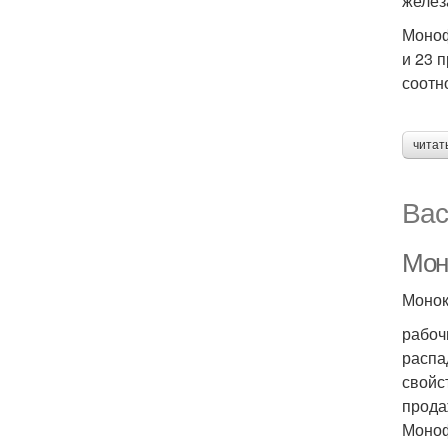
желез
Моноф
и 23 
соотн
читат
Вас
Мон
Монок
рабоч
распа
свойс
прода
Моноф