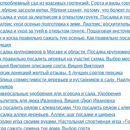
спроблемный сад из красивых гортензий. Сорта и виды гор
 яблоне засохли ветки. Яблоня сохнет, потому, что болеет 
садка и уход за лиатрисом в открытом грунте. Посадка и ух
атрис уход осенью подготовка к зиме. Лиатрис: восхитител
садка и уход за туей в открытом грунте. Пошаговая инструк
к и когда правильно сажать тую осенью. Как правильно пос
укция
садка крупномеров в Москве и области. Посадка крупноме
к правильно посадить деревья на участке схема. Выбор мес
шня Виктория описание сорта. Вишня Виктория
рсик донецкий желтый отзывы. 5 лучших сортов персика
блица совместимости деревьев и кустарников в саду. Наи
рников
иверсальные удобрения для огорода и сада. Удобрения
ылитель для дюка Ивановна. Вишня (Дюк) Ивановна
о посадить рядом с клематисами. Что посадить рядом с кл
садка аллеи деревьев. Аллеи: шаг посадки и ширина
родки игра своими руками. Настольная спортивная игра «Г
гда сажать семена туи дома. Выбор сорта