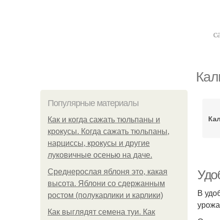
с
Кал
Популярные материалы
Кал
Как и когда сажать тюльпаны и
крокусы. Когда сажать тюльпаны,
нарциссы, крокусы и другие
луковичные осенью на даче.
Среднерослая яблоня это, какая
Удо
высота. Яблони со сдержанным
В удо
ростом (полукарлики и карлики)
урожа
Как выглядят семена туи. Как