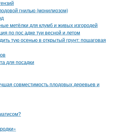
тензий
плодовой гнилью (монилиозом)
од
ьные метёлки для клумб и живых изгородей
ция по пос адке туи весной и летом
адить тую осенью в открытый грунт: пошаговая
ров
та для посадки
лучшая совместимость плодовых деревьев и
ематисом?
ородки»