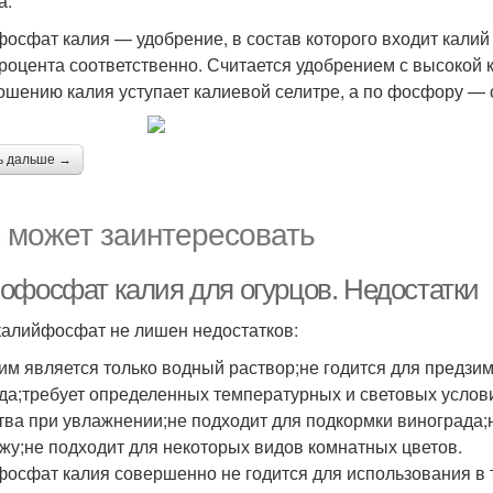
а.
осфат калия — удобрение, в состав которого входит калий
процента соответственно. Считается удобрением с высокой 
ошению калия уступает калиевой селитре, а по фосфору —
ь дальше →
 может заинтересовать
офосфат калия для огурцов. Недостатки
алийфосфат не лишен недостатков:
им является только водный раствор;не годится для предзим
да;требует определенных температурных и световых услови
тва при увлажнении;не подходит для подкормки винограда;
жу;не подходит для некоторых видов комнатных цветов.
осфат калия совершенно не годится для использования в т