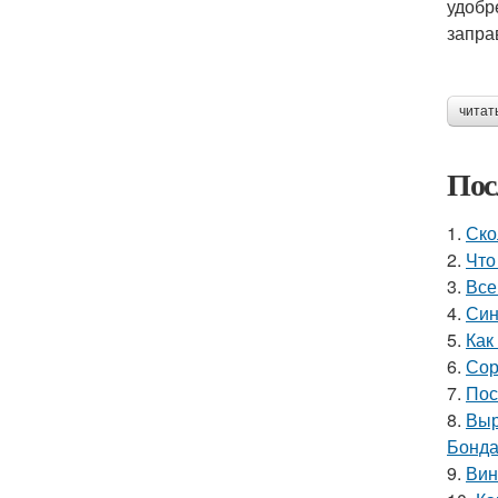
удобр
запра
читат
Пос
1.
Ско
2.
Что
3.
Все
4.
Син
5.
Как
6.
Сор
7.
Пос
8.
Выр
Бонда
9.
Вин