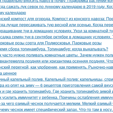
к правильно вносить навоз в почву. Подкормка растений к
гда сажать лук севок по лунному календарю в 2019 году. Ко
му календарю
нский компост для огорода. Компост из конского навоза: П
гда лучше пересаживать тую весной или осенью. Когда пер
ращивание туи в домашних условиях. Уход за комнатной т
садка семян туи в сентябре октябре в домашних условиях. 
рковые розы сорта для Подмосковья. Парковые розы
емя сбора топинамбура. Топинамбур: когда выкапывать?
к часто нужно поливать комнатные цветы. Зачем нужен пол
вкантемелла поздняя или хризантема осенняя поздняя. Что
нский перегной, как удобрение, как применять. Рыночно-на
а ценное
чный капельный полив. Капельный полив: капельницы, спр
ра из опят на зиму — 6 рецептов приготовления самой вкус
к и где хранить топинамбур. Где хранить топинамбур зимой 
к усилить иммунитет у ребенка. Причины ослабления иммун
-за чего озимый чеснок получается мелким. Мелкий озимый 
чему чеснок имеет специфический запах. Что-то там в носу..