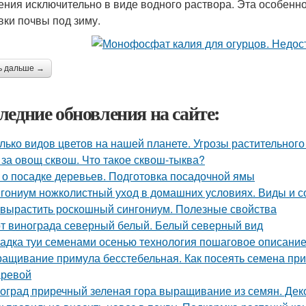
ения исключительно в виде водного раствора. Эта особенн
вки почвы под зиму.
ь дальше →
ледние обновления на сайте:
лько видов цветов на нашей планете. Угрозы растительного
 за овощ сквош. Что такое сквош-тыква?
 о посадке деревьев. Подготовка посадочной ямы
гониум ножколистный уход в домашних условиях. Виды и с
 вырастить роскошный сингониум. Полезные свойства
т винограда северный белый. Белый северный вид
адка туи семенами осенью технология пошаговое описание
ащивание примула бесстебельная. Как посеять семена прим
ревой
оград приречный зеленая гора выращивание из семян. Дек