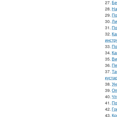
27.
Бе
28.
На
29.
По
30.
Ли
31.
По
32.
Ка
инстр
33.
По
34.
Ка
35.
Ви
36.
Пе
37.
Та
куста
38.
Ун
39.
Оп
40.
Чт
41.
По
42.
Го
43.
Ко