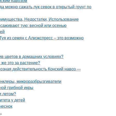
онским навозом
гда можно сажать лук севок в открытый грунт по
реимущества, Недостатки, Использование
есаживают тую: весной или осенью
уей
Туя из семян с Алиэкспресс – это возможно
ив цветов в домашних условиях?
 же это за растение?
возная действительность Конский навоз —
инклеры, микроразбрызгиватели
ной грибной икры
и летом?
итета у детей
чеснок
.