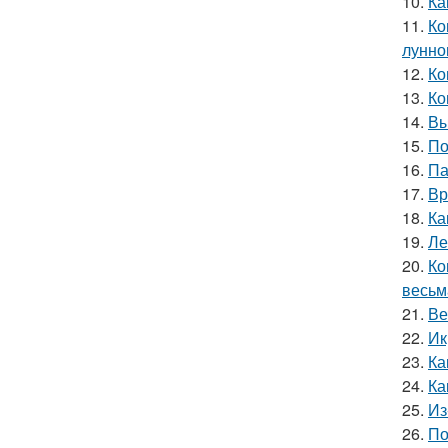
10.
Ка
11.
Ко
лунно
12.
Ко
13.
Ко
14.
Вы
15.
По
16.
Па
17.
Вр
18.
Ка
19.
Ле
20.
Ко
весьм
21.
Ве
22.
Ик
23.
Ка
24.
Ка
25.
Из
26.
По