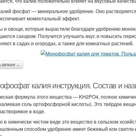
ается, что калий положительно влияет на вкусовые качеств
алий фосфат — минеральное удобрение. Оно растворяется 
беспечивает моментальный эффект.
ы и овощи, которые вырастили благодаря удобрению моно
аются сахаром. Получится улучшить вкус и повысить пери
няют в садах и огородах, а также для комнатных растений.
ь дальше →
офосфат калия инструкция. Состав и наз
еская формула этого вещества — KH2PO4, полное химиче
калиевая соль ортофосфорной кислоты). Это твёрдое веще
растворимое в воде.
о в химически чистом виде это вещество в сельском хозяйс
шленным способом удобрение имеет бежевый или светло-ко