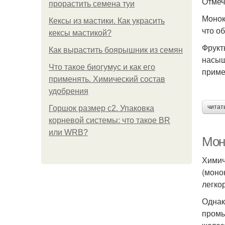
Отмеч
прорастить семена туи
Монок
Кексы из мастики. Как украсить
что о
кексы мастикой?
Фрукт
Как вырастить боярышник из семян
насыщ
Что такое биогумус и как его
приме
применять. Химический состав
удобрения
читат
Горшок размер с2. Упаковка
корневой системы: что такое BR
или WRB?
Мон
Химич
(моно
легко
Однак
промы