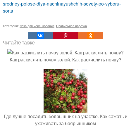
sredney-polose-dlya-nachinayushchih-sovety-po-vyboru-
sorta
Категории:
Лоза для черенкования
,
Правильная нарезка
Читайте также
Как раскислить почву золой. Как раскислить почву?
Где лучше посадить боярышник на участке. Как сажать и
ухаживать за боярышником