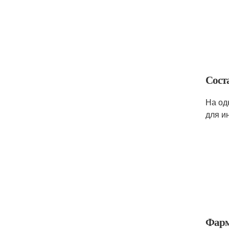
Сост
На од
для и
Фарм