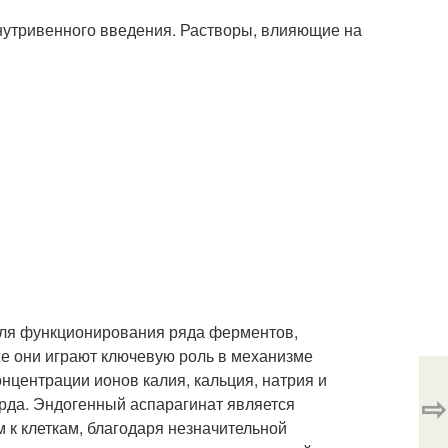
утривенного введения. Растворы, влияющие на
ля функционирования ряда ферментов,
же они играют ключевую роль в механизме
нцентрации ионов калия, кальция, натрия и
⇨
рда. Эндогенный аспарагинат является
 к клеткам, благодаря незначительной