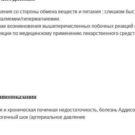
ения со стороны обмена веществ и питания : слишком бы
калиемии/гипермагниемии.
чае возникновения вышеперечисленных побочных реакций и
укции по медицинскому применению лекарственного средств
ивопоказания
я и хроническая почечная недостаточность, болезнь Аддисон
огенный шок (артериальное давление