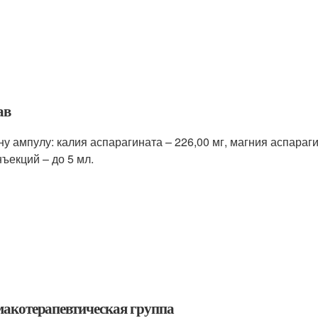
ав
ну ампулу: калия аспарагината – 226,00 мг, магния аспараги
нъекций – до 5 мл.
акотерапевтическая группа