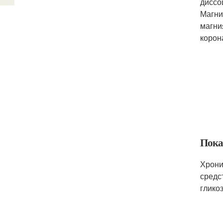
диссо
Магни
магни
корон
Пока
Хрони
средс
глико