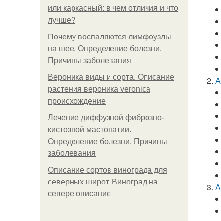
или каркасный: в чем отличия и что
лучше?
Почему воспаляются лимфоузлы
на шее. Определение болезни.
Причины заболевания
Вероника виды и сорта. Описание
А
растения вероника veronica
происхождение
Лечение диффузной фиброзно-
кистозной мастопатии.
Определение болезни. Причины
заболевания
Описание сортов винограда для
северных широт. Виноград на
А
севере описание