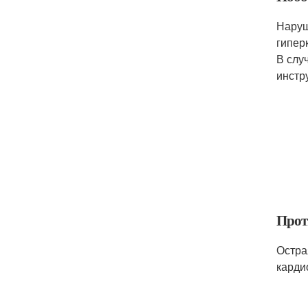
Наруш
гипер
В слу
инстр
Прот
Остра
карди