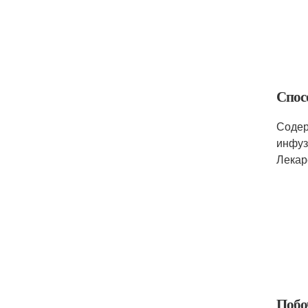
Спос
Содер
инфуз
Лекар
Побо