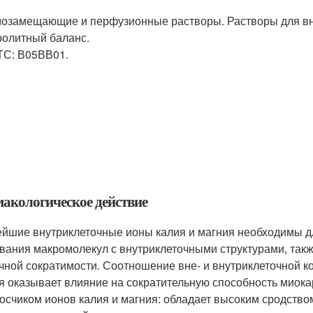
озамещающие и перфузионные растворы. Растворы для вн
ролитный баланс.
ТС: В05ВВ01.
акологическое действие
йшие внутриклеточные ионы калия и магния необходимы д
вания макромолекул с внутриклеточными структурами, так
ной сократимости. Соотношение вне- и внутриклеточной ко
я оказывает влияние на сократительную способность миока
осчиком ионов калия и магния: обладает высоким сродством