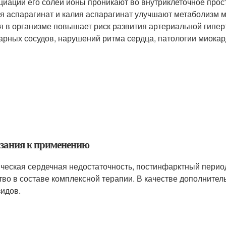
циации его солей ионы проникают во внутриклеточное прос
я аспарагинат и калия аспарагинат улучшают метаболизм 
я в организме повышает риск развития артериальной гипер
арных сосудов, нарушений ритма сердца, патологии миокар
зания к применению
ческая сердечная недостаточность, постинфарктный период
тво в составе комплексной терапии. В качестве дополнител
зидов.