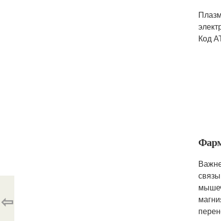
Плазм
элект
Код А
Фарм
Важне
связы
мышеч
⇦
магни
перен