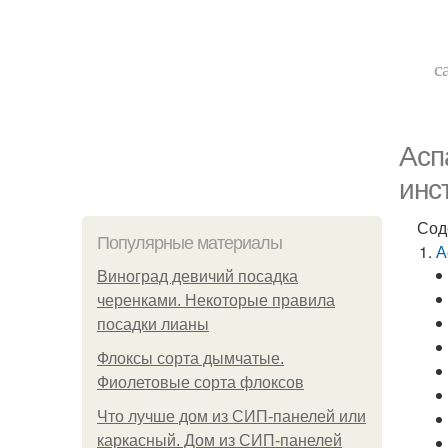
с
Асп
инс
Сод
Популярные материалы
А
Виноград девичий посадка
черенками. Некоторые правила
посадки лианы
Флоксы сорта дымчатые.
Фиолетовые сорта флоксов
Что лучше дом из СИП-панелей или
каркасный. Дом из СИП-панелей