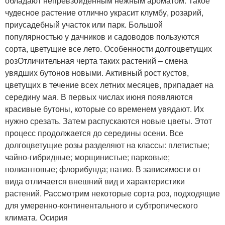
обладают непревзойденным нежным ароматом. Такое
чудесное растение отлично украсит клумбу, розарий,
приусадебный участок или парк. Большой
популярностью у дачников и садоводов пользуются
сорта, цветущие все лето. Особенности долгоцветущих
розОтличительная черта таких растений – смена
увядших бутонов новыми. Активный рост кустов,
цветущих в течение всех летних месяцев, припадает на
середину мая. В первых числах июня появляются
красивые бутоны, которые со временем увядают. Их
нужно срезать. Затем распускаются новые цветы. Этот
процесс продолжается до середины осени. Все
долгоцветущие розы разделяют на классы: плетистые;
чайно-гибридные; морщинистые; парковые;
полиантовые; флорибунда; патио. В зависимости от
вида отличается внешний вид и характеристики
растений. Рассмотрим некоторые сорта роз, подходящие
для умеренно-континентального и субтропического
климата. Осирия