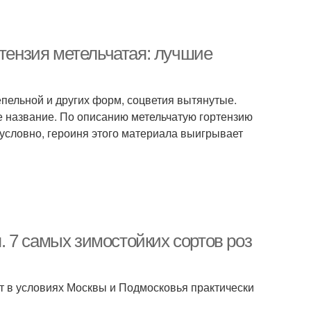
ртензия метельчатая: лучшие
епельной и других форм, соцветия вытянутые.
е название. По описанию метельчатую гортензию
зусловно, героиня этого материала выигрывает
 7 самых зимостойких сортов роз
т в условиях Москвы и Подмосковья практически