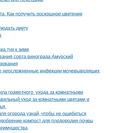
та. Как получить роскошное цветение
людать диету
д
ка туи к зиме
вания сорта винограда Амурский
ьзования
ые неосложненные инфекции мочевыводящих
ила грамотного ухода за комнатными
равильный уход за комнатными цветами и
ья.
для огорода узнай, чтобы не ошибиться
 удобрение компост для плодородия почвы
преимущества