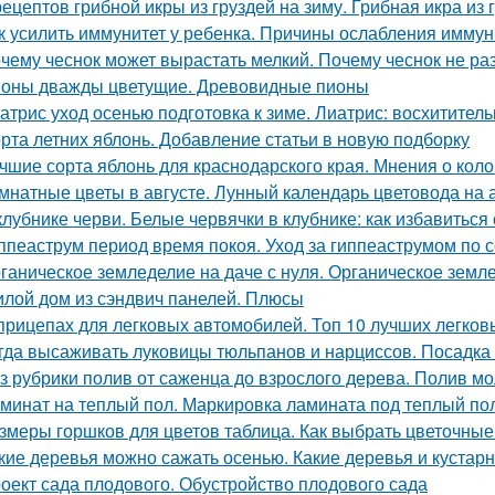
рецептов грибной икры из груздей на зиму. Грибная икра и
к усилить иммунитет у ребенка. Причины ослабления иммун
чему чеснок может вырастать мелкий. Почему чеснок не ра
оны дважды цветущие. Древовидные пионы
атрис уход осенью подготовка к зиме. Лиатрис: восхитител
рта летних яблонь. Добавление статьи в новую подборку
чшие сорта яблонь для краснодарского края. Мнения о кол
мнатные цветы в августе. Лунный календарь цветовода на а
клубнике черви. Белые червячки в клубнике: как избавиться
ппеаструм период время покоя. Уход за гиппеаструмом по 
ганическое земледелие на даче с нуля. Органическое землед
лой дом из сэндвич панелей. Плюсы
прицепах для легковых автомобилей. Топ 10 лучших легков
гда высаживать луковицы тюльпанов и нарциссов. Посадка 
з рубрики полив от саженца до взрослого дерева. Полив м
минат на теплый пол. Маркировка ламината под теплый по
змеры горшков для цветов таблица. Как выбрать цветочные
кие деревья можно сажать осенью. Какие деревья и кустар
оект сада плодового. Обустройство плодового сада