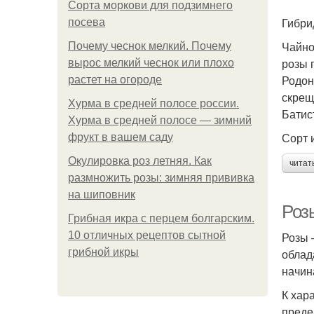
Сорта моркови для подзимнего
Гибри
посева
Чайно
Почему чеснок мелкий. Почему
розы 
вырос мелкий чеснок или плохо
Родон
растет на огороде
скрещ
Хурма в средней полосе россии.
Батис
Хурма в средней полосе — зимний
Сорт и
фрукт в вашем саду
Окулировка роз летняя. Как
читат
размножить розы: зимняя прививка
на шиповник
Роз
Грибная икра с перцем болгарским.
10 отличных рецептов сытной
Розы 
грибной икры
облад
начин
К хар
преде