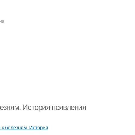
на
лезням. История появления