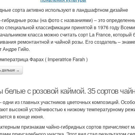
дные сорта активно используют в ландшафтном дизайне
-гибридные розы (на фото с названиями) – это определен
по специальной классификации принятой в 1976 году Всем
ачальником класса можно считать сорт La France, который б
ивания ремонтантной и чайной розы. Его создатель – знам
т Андре Гийо.
мператрица Фарах ( Imperatrice Farah )
ь дальше →
ы белые с розовой каймой. 35 сортов чай
– одни из главных участников цветочных композиций. Особ
ают высокой устойчивостью к низкому температурному реж
ается в конце июня.
актерным признакам чайно-гибридных сортов причисляют м
лами приусадебного участка. Этот вид стал результатом се