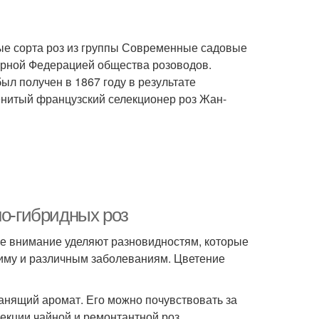
ные сорта роз из группы Современные садовые
ирной Федерацией общества розоводов.
ыл получен в 1867 году в результате
енитый французский селекционер роз Жан-
но-гибридных роз
ое внимание уделяют разновидностям, которые
иму и различным заболеваниям. Цветение
анящий аромат. Его можно почувствовать за
лекции чайной и ремонтантной роз.