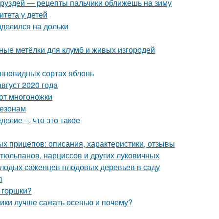
з груздей — рецепты пальчики оближешь на зиму
итета у детей
зделился на дольки
ьные метёлки для клумб и живых изгородей
онновидных сортах яблонь
вгуст 2020 года
 от многоножки
сезонам
елие –, что это такое
ых прицепов: описания, характеристики, отзывы
тюльпанов, нарциссов и других луковичных
олодых саженцев плодовых деревьев в саду
л
 горшки?
ники лучше сажать осенью и почему?