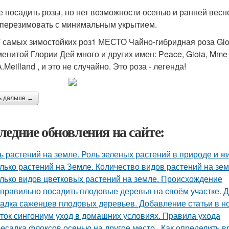
е посадить розы, но нет возможности осенью и ранней весн
 перезимовать с минимальным укрытием.
 самых зимостойких роз1 МЕСТО Чайно-гибридная роза Glor
менитой Глории Дей много и других имен: Peace, Gioia, Mme A
Meilland , и это не случайно. Это роза - легенда!
ь дальше →
ледние обновления на сайте:
ь растений на земле. Роль зеленых растений в природе и ж
лько растений на Земле. Количество видов растений на зе
лько видов цветковых растений на земле. Происхождение
 правильно посадить плодовые деревья на своём участке. 
адка саженцев плодовых деревьев. Добавление статьи в н
ток сингониум уход в домашних условиях. Правила ухода
есадка флоксов осенью на другое место.. Как определить 