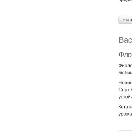
читат
Вас
Фло
Фиоле
любим
Новин
Сорт 
устой
Кстат
урожа