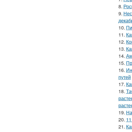
8.
Рос
9.
Нес
декаб
10.
Пи
11.
Ка
12.
Ко
13.
Ка
14.
Ам
15.
Пр
16.
Ин
путей
17.
Ка
18.
Та
расте
расте
19.
На
20.
11
21.
Ка