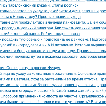
пись тарелок своими руками. Этапы росписи
колько советов по уходу за декабристом для цветения и рос
риста к Новому году? Простые правила ухода
тание для профилактики и лечения панкреатита. Зачем соб
к рассадить девичий виноград. Как сажать девичий виногра
нский и коровий навоз. Рейтинг видов навоза
к посадить тую осенью и подготовить её к зимовке. Подготов
урский виноград селекции А.И потапенко. История выращи
именяем борную кислоту в саду и огороде. Правила испол
фекция мочевых путей в пожилом возрасте. Бактериальн
кие Орехи растут в россии. Фундук
блица по уходу за комнатными растениями. Основные прав
ниями и цветами. Уход за растениями во время отпуска. П
ниями — гарантия их благополучия, вашего успеха и здоров
возом для огорода и растений. Какой навоз самый лучший 
 Способов применения компоста на участке. Органическое
ким бывает капельный полив и как его установить? В чем 