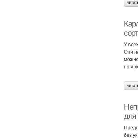
читат
Кар
сорт
У все
Они н
можно
по яр
читат
Неп
для
Предс
без у