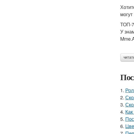
Хотит
могут
ТОП-7
У зна
Mme.A.
читат
Пос
1.
Рол
2.
Ско
3.
Ско
4.
Как
5.
Пос
6.
Цве
7.
Пер