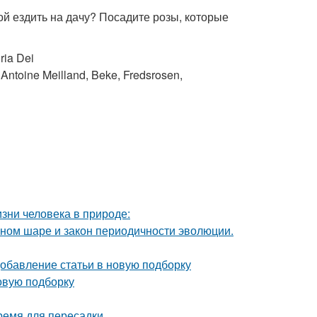
ой ездить на дачу? Посадите розы, которые
ia Dei
ntoine Meilland, Beke, Fredsrosen,
изни человека в природе:
мном шаре и закон периодичности эволюции.
Добавление статьи в новую подборку
овую подборку
время для пересадки