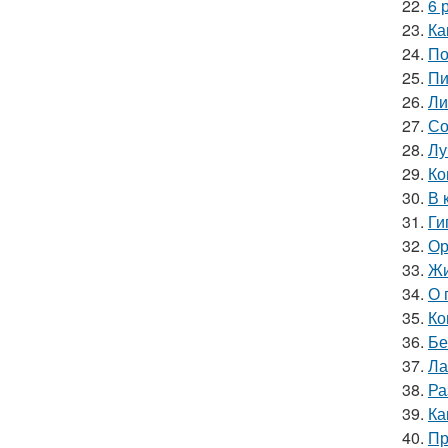
22.
6 
23.
Ка
24.
По
25.
Пи
26.
Ли
27.
Со
28.
Лу
29.
Ко
30.
В 
31.
Ги
32.
Ор
33.
Жи
34.
О 
35.
Ко
36.
Бе
37.
Ла
38.
Ра
39.
Ка
40.
Пр