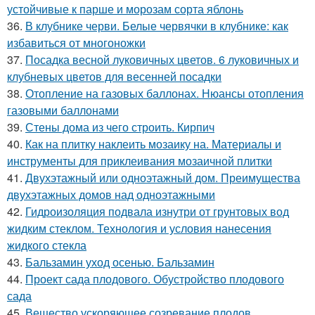
устойчивые к парше и морозам сорта яблонь
36.
В клубнике черви. Белые червячки в клубнике: как
избавиться от многоножки
37.
Посадка весной луковичных цветов. 6 луковичных и
клубневых цветов для весенней посадки
38.
Отопление на газовых баллонах. Нюансы отопления
газовыми баллонами
39.
Стены дома из чего строить. Кирпич
40.
Как на плитку наклеить мозаику на. Материалы и
инструменты для приклеивания мозаичной плитки
41.
Двухэтажный или одноэтажный дом. Преимущества
двухэтажных домов над одноэтажными
42.
Гидроизоляция подвала изнутри от грунтовых вод
жидким стеклом. Технология и условия нанесения
жидкого стекла
43.
Бальзамин уход осенью. Бальзамин
44.
Проект сада плодового. Обустройство плодового
сада
45.
Вещество ускоряющее созревание плодов.