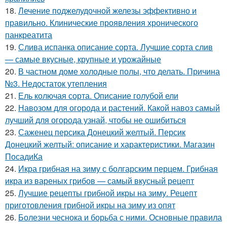
18.
Лечение поджелудочной железы эффективно и
правильно. Клинические проявления хронического
панкреатита
19.
Слива испанка описание сорта. Лучшие сорта слив
— самые вкусные, крупные и урожайные
20.
В частном доме холодные полы, что делать. Причина
№3. Недостаток утепления
21.
Ель колючая сорта. Описание голубой ели
22.
Навозом для огорода и растений. Какой навоз самый
лучший для огорода узнай, чтобы не ошибиться
23.
Саженец персика Донецкий желтый. Персик
Донецкий желтый: описание и характеристики. Магазин
ПосадиКа
24.
Икра грибная на зиму с болгарским перцем. Грибная
икра из вареных грибов — самый вкусный рецепт
25.
Лучшие рецепты грибной икры на зиму. Рецепт
приготовления грибной икры на зиму из опят
26.
Болезни чеснока и борьба с ними. Основные правила