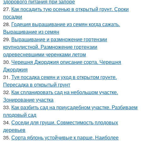
здорового питания при запоре
27.
Как посадить тую осенью в открытый грунт. Сроки
посадки
28.
Годеция выращивание из семян когда сажать.
Выращивание из семян
29.
Выращивание и размножение гортензии
крупнолистной. Размножение гортензии
одревесневшими черенками летом
30.
Черешня Джорджия описание сорта. Черешня
Джорджия
31.
Туя посадка семян и уход в открытом грунте.
Пересадка в открытый грунт
32.
Как спланировать сад на небольшом участке.
Зонирование участка
33.
Как разбить сад на приусадебном участке. Разбиваем
плодовый сад
34.
Соседи для груши. Совместимость плодовых
деревьев
35.
Сорта яблонь устойчивые к парше. Наиболее