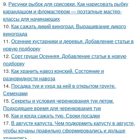
9.
Рисунки рыбок для срисовки. Как нарисовать рыбку
карандашом и фломастером — поэтапные мастер-
классы для начинающих
10.
Как сажать дикий виноград. Выращивание дикого
винограда
11.
Осенние кустарники и деревья. Добавление статьи в
новую подборку
12.
Сорт груши Осенняя. Добавление статьи в новую
подборку
13.
Как хранить навоз конский. Состояние и
разновидности навоза
14.
Посадка туи и уход за ней в открытом грунте.
Семенами
15.
Секреты и условия черенкования туи летом.
Подходящее время для черенкования туи
16.
Как и когда сажать тую. Сроки посадки
17.
В августе капуста. Чем подкормить капусту в августе,
чтобы кочаны правильно сформировались и дольше
хранились