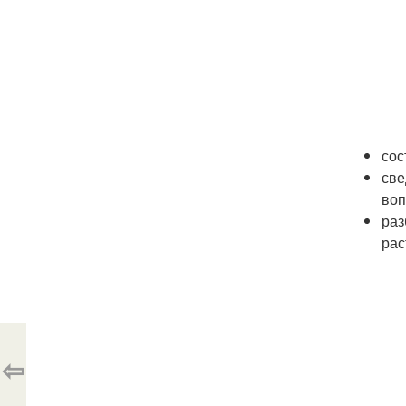
сос
све
воп
раз
рас
⇦