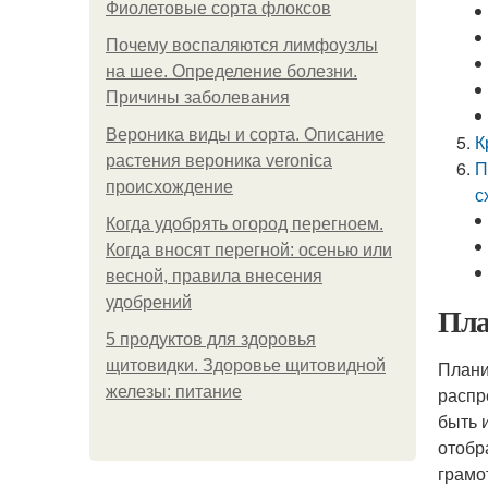
Фиолетовые сорта флоксов
Почему воспаляются лимфоузлы
на шее. Определение болезни.
Причины заболевания
Вероника виды и сорта. Описание
К
растения вероника veronica
П
происхождение
с
Когда удобрять огород перегноем.
Когда вносят перегной: осенью или
весной, правила внесения
удобрений
Пла
5 продуктов для здоровья
щитовидки. Здоровье щитовидной
Плани
железы: питание
распр
быть 
отобр
грамо