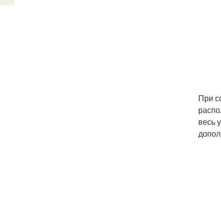
При с
распо
весь 
допол