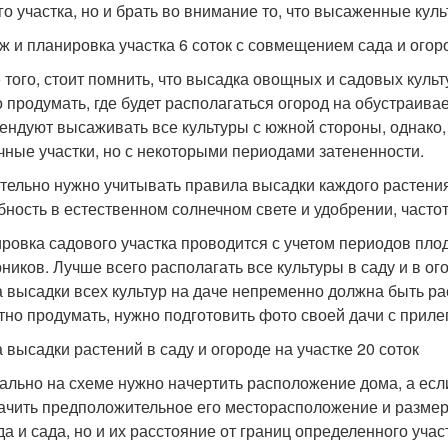
го участка, но и брать во внимание то, что высаженные кул
ж и планировка участка 6 соток с совмещением сада и огор
 того, стоит помнить, что высадка овощных и садовых куль
 продумать, где будет располагаться огород на обустраив
ендуют высаживать все культуры с южной стороны, однако, 
чные участки, но с некоторыми периодами затененности.
тельно нужно учитывать правила высадки каждого растения
бность в естественном солнечном свете и удобрении, частот
ровка садового участка проводится с учетом периодов пл
рников. Лучше всего располагать все культуры в саду и в ог
 высадки всех культур на даче непременно должна быть ра
тно продумать, нужно подготовить фото своей дачи с прил
 высадки растений в саду и огороде на участке 20 соток
ально на схеме нужно начертить расположение дома, а если
ачить предположительное его месторасположение и размер
да и сада, но и их расстояние от границ определенного уча