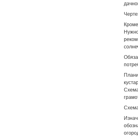
дачно
Черте
Кроме
Нужно
реком
солне
Обяза
потре
Плани
куста
Схема
грамо
Схема
Изнач
обозн
огоро