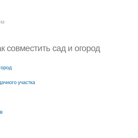
на
к совместить сад и огород
город
дачного участка
ев