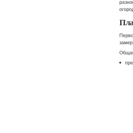
разно
огоро
Пла
Перво
замер
Общая
пре