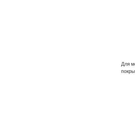
Для м
покры