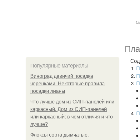
с
Пла
Сод
Популярные материалы
П
П
Виноград девичий посадка
П
черенками. Некоторые правила
посадки лианы
Что лучше дом из СИП-панелей или
каркасный. Дом из СИП-панелей
П
или каркасный: в чем отличия и что
лучше?
Флоксы сорта дымчатые.