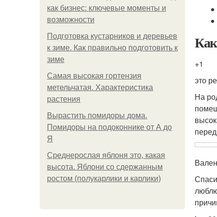
как бизнес: ключевые моменты и
возможности
Подготовка кустарников и деревьев
Как
к зиме. Как правильно подготовить к
зиме
+1
Самая высокая гортензия
это р
метельчатая. Характеристика
На ро
растения
помещ
Вырастить помидоры дома.
высок
Помидоры на подоконнике от А до
перед
Я
Среднерослая яблоня это, какая
Вален
высота. Яблони со сдержанным
Спаси
ростом (полукарлики и карлики)
люблю
причи