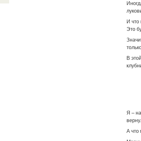
Иногд
луков
И что
Это б
Значи
тольк
В это
клубн
Я – н
верну
А что