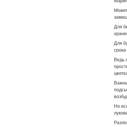
Марин
Может
замещ
Для б
хране
Для б
срока
Ведь 
прост
цветк
Важны
подсы
возбу
Но ес
луков
Разло