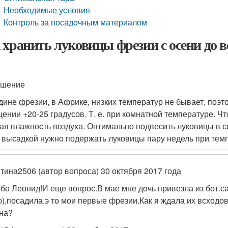
Необходимые условия
Контроль за посадочным материалом
 хранить луковицы фрезии с осени до в
ешение
дине фрезии, в Африке, низких температур не бывает, поэт
ении +20-25 градусов. Т. е. при комнатной температуре. Ч
ая влажность воздуха. Оптимально подвесить луковицы в сет
 высадкой нужно подержать луковицы пару недель при темп
тина2506 (автор вопроса) 30 октября 2017 года
бо Леонид!И еще вопрос.В мае мне дочь привезла из бот.с
),посадила.э то мои первые фрезии.Как я ждала их всход
на?