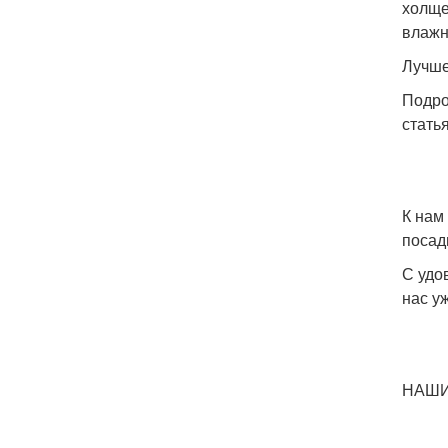
холще
влажн
Лучше
Подро
статья
К нам
посад
С удо
нас у
НАШИ