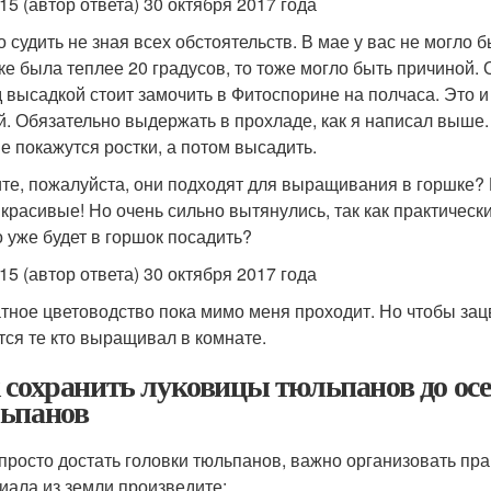
15 (автор ответа) 30 октября 2017 года
о судить не зная всех обстоятельств. В мае у вас не могло
ке была теплее 20 градусов, то тоже могло быть причиной.
 высадкой стоит замочить в Фитоспорине на полчаса. Это и
й. Обязательно выдержать в прохладе, как я написал выш
не покажутся ростки, а потом высадить.
те, пожалуйста, они подходят для выращивания в горшке? В
 красивые! Но очень сильно вытянулись, так как практически
 уже будет в горшок посадить?
15 (автор ответа) 30 октября 2017 года
тное цветоводство пока мимо меня проходит. Но чтобы зац
тся те кто выращивал в комнате.
 сохранить луковицы тюльпанов до ос
ьпанов
просто достать головки тюльпанов, важно организовать пр
иала из земли произведите: