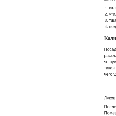
кал
ути
тща
под
Кали
Посад
раскл
чешуи
такая
чего 
Луков
После
Помещ