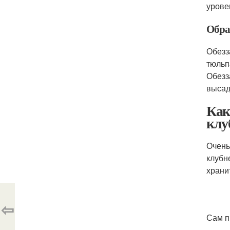
урове
Обра
Обезз
тюльп
Обезз
высад
Как
клу
Очень
клубн
храни
⇦
Сам п