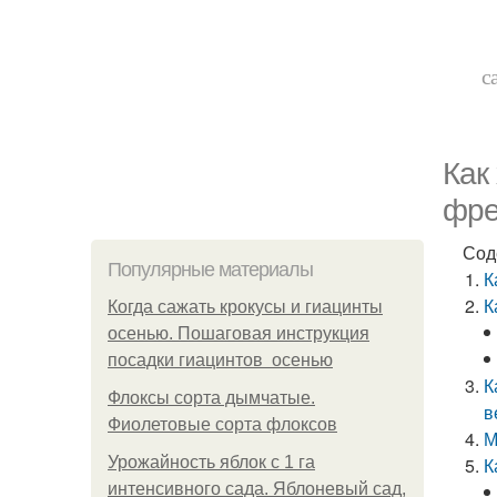
с
Как
фре
Сод
Популярные материалы
К
К
Когда сажать крокусы и гиацинты
осенью. Пошаговая инструкция
посадки гиацинтов осенью
К
Флоксы сорта дымчатые.
в
Фиолетовые сорта флоксов
М
Урожайность яблок с 1 га
К
интенсивного сада. Яблоневый сад,