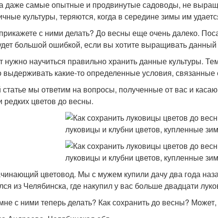
а даже самые опытные и продвинутые садоводы, не выр
ичные культуры, теряются, когда в середине зимы им удаетс
 прикажете с ними делать? До весны еще очень далеко. Пос
удет большой ошибкой, если вы хотите выращивать данный 
т нужно научиться правильно хранить данные культуры. Тем
о выдерживать какие-то определенные условия, связанные 
й статье мы ответим на вопросы, полученные от вас и каса
и редких цветов до весны.
ачинающий цветовод. Мы с мужем купили дачу два года наз
лся из Челябинска, где накупил у вас больше двадцати луков
 мне с ними теперь делать? Как сохранить до весны? Может,