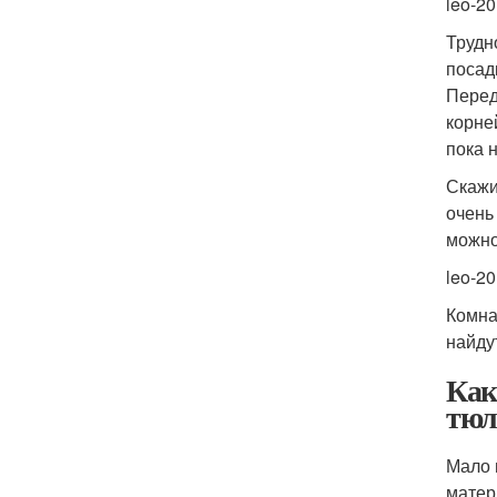
leo-20
Трудн
посад
Перед
корне
пока 
Скажи
очень
можно
leo-20
Комна
найду
Как
тюл
Мало 
матер