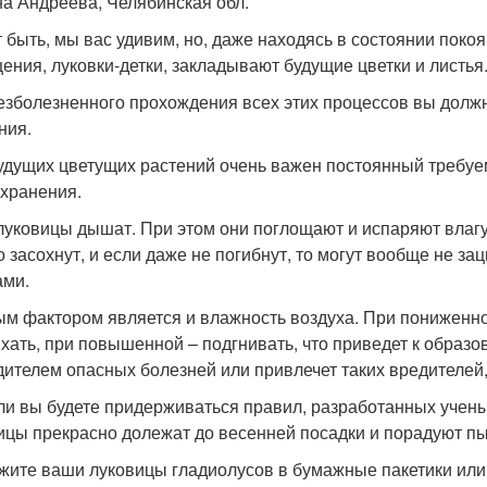
а Андреева, Челябинская обл.
 быть, мы вас удивим, но, даже находясь в состоянии поко
ения, луковки-детки, закладывают будущие цветки и листья
езболезненного прохождения всех этих процессов вы долж
ния.
удущих цветущих растений очень важен постоянный требу
 хранения.
луковицы дышат. При этом они поглощают и испаряют влагу
о засохнут, и если даже не погибнут, то могут вообще не з
ами.
м фактором является и влажность воздуха. При пониженно
хать, при повышенной – подгнивать, что приведет к образо
дителем опасных болезней или привлечет таких вредителей,
ли вы будете придерживаться правил, разработанных учен
ицы прекрасно долежат до весенней посадки и порадуют п
жите ваши луковицы гладиолусов в бумажные пакетики или