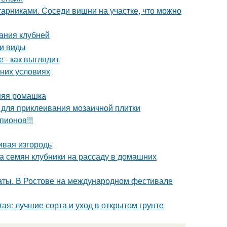
арниками. Соседи вишни на участке, что можно
ания клубней
 и виды
 - как выглядит
шних условиях
нняя ромашка
ы для приклеивания мозаичной плитки
пионов!!!
ивая изгородь
ка семян клубники на рассаду в домашних
аты. В Ростове на международном фестивале
ая: лучшие сорта и уход в открытом грунте