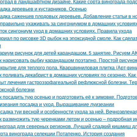
оград в ландшафтном дизайне. Какие сорта винограда подо
адка деревьев и кустарников. Осенью
адка саженцев плодовых деревьев. Добавление статьи в н
 правильно ухаживать за сингониумом в домашних условия
ток сингониум уход в домашних условиях. Правила ухода
ориал по рисовке 3D рыбок на эпоксидной смоле. Как сдела
и
ариум рисунок для детей карандашом. 5 занятие. Рисуем
к нарисовать рыбку карандашом поэтапно. Простой рисуно
крытие для теплого пола. Кварцвиниловая плитка (Арт-вини
к поливать декабрист в домашних условиях по сезонно. Как
ыт лечения гастроэзофагеальной рефлюксной болезни. Тер
ксной болезни
к посадить тую осенью и подготовить её к зимовке. Подготов
изеания посадка и уход. Выращивание луизеании
садка туи весной и особенности ухода за ней. Вечнозелена
к размножить тую черенками летом и осенью – подробная и
ноград для северных регионов. Лучший сладкий кишмиш дл
рта винограда селекции Потапенко. История создания