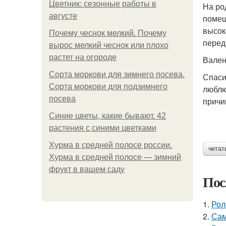
Цветник: сезонные работы в
На ро
августе
помещ
высок
Почему чеснок мелкий. Почему
перед
вырос мелкий чеснок или плохо
растет на огороде
Вален
Сорта моркови для зимнего посева.
Спаси
Сорта моркови для подзимнего
люблю
посева
причи
Синие цветы, какие бывают. 42
растения с синими цветками
Хурма в средней полосе россии.
читат
Хурма в средней полосе — зимний
фрукт в вашем саду
Пос
1.
Рол
2.
Сам