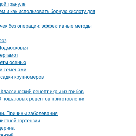
дой грануле
ем и как использовать борную кислоту для
почек без операции: эффективные методы
роз
 Подмосковья
бергамот
веты осенью
уи семенами
осадки крупномеров
 Классический рецепт икры из грибов
10 пошаговых рецептов приготовления
ни. Причины заболевания
листной гортензии
церина
тензий