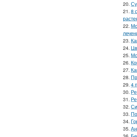
20.
Су
21.
8 
расте
22.
Мо
лечен
23.
Ка
24.
Цв
25.
Мо
26.
Ко
27.
Ка
28.
Пр
29.
4 
30.
Ре
31.
Ре
32.
Си
33.
По
34.
Го
35.
Ан
36.
Бе