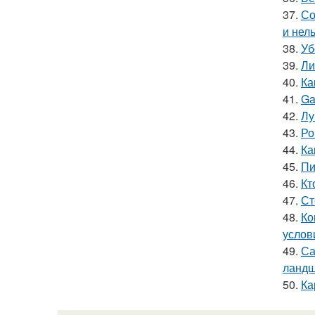
37.
Со
и нел
38.
Уб
39.
Ли
40.
Ка
41.
Ga
42.
Лу
43.
Ро
44.
Ка
45.
Пи
46.
Кт
47.
Ст
48.
Ко
услов
49.
Са
ландш
50.
Ка