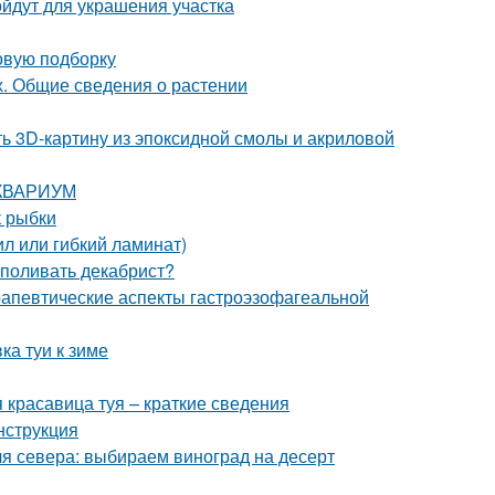
йдут для украшения участка
овую подборку
х. Общие сведения о растении
ть 3D-картину из эпоксидной смолы и акриловой
 АКВАРИУМ
к рыбки
л или гибкий ламинат)
 поливать декабрист?
апевтические аспекты гастроэзофагеальной
ка туи к зиме
я красавица туя – краткие сведения
нструкция
я севера: выбираем виноград на десерт