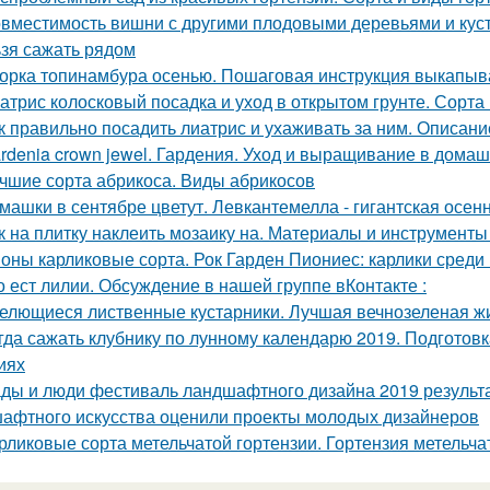
вместимость вишни с другими плодовыми деревьями и куст
ьзя сажать рядом
орка топинамбура осенью. Пошаговая инструкция выкапыв
атрис колосковый посадка и уход в открытом грунте. Сорта
к правильно посадить лиатрис и ухаживать за ним. Описание
rdenia crown jewel. Гардения. Уход и выращивание в дома
чшие сорта абрикоса. Виды абрикосов
машки в сентябре цветут. Левкантемелла - гигантская осе
к на плитку наклеить мозаику на. Материалы и инструмент
оны карликовые сорта. Рок Гарден Пиониес: карлики среди 
о ест лилии. Обсуждение в нашей группе вКонтакте :
елющиеся лиственные кустарники. Лучшая вечнозеленая ж
гда сажать клубнику по лунному календарю 2019. Подготов
иях
ды и люди фестиваль ландшафтного дизайна 2019 результ
афтного искусства оценили проекты молодых дизайнеров
рликовые сорта метельчатой гортензии. Гортензия метельчат