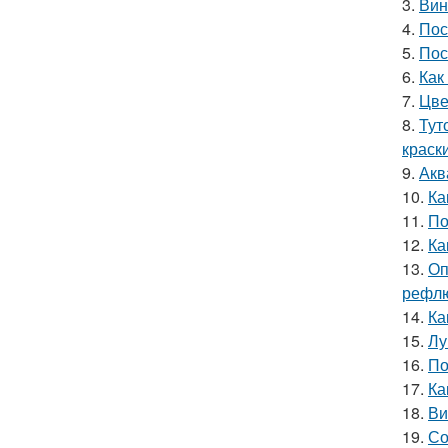
3.
Вин
4.
Пос
5.
Пос
6.
Как
7.
Цве
8.
Тут
краск
9.
Акв
10.
Ка
11.
По
12.
Ка
13.
Оп
рефлю
14.
Ка
15.
Лу
16.
По
17.
Ка
18.
Ви
19.
Со