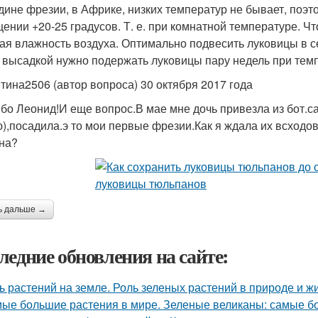
дине фрезии, в Африке, низких температур не бывает, поэт
ении +20-25 градусов. Т. е. при комнатной температуре. Ч
ая влажность воздуха. Оптимально подвесить луковицы в сет
 высадкой нужно подержать луковицы пару недель при темп
тина2506 (автор вопроса) 30 октября 2017 года
бо Леонид!И еще вопрос.В мае мне дочь привезла из бот.с
),посадила.э то мои первые фрезии.Как я ждала их всход
на?
ь дальше →
ледние обновления на сайте:
ь растений на земле. Роль зеленых растений в природе и ж
ые большие растения в мире. Зеленые великаны: самые б