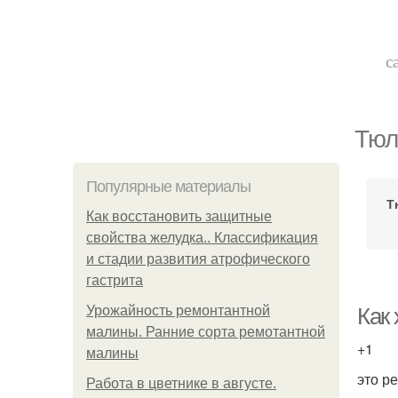
с
Тюл
Популярные материалы
Т
Как восстановить защитные
свойства желудка.. Классификация
и стадии развития атрофического
гастрита
Урожайность ремонтантной
Как
малины. Ранние сорта ремотантной
+1
малины
это р
Работа в цветнике в августе.