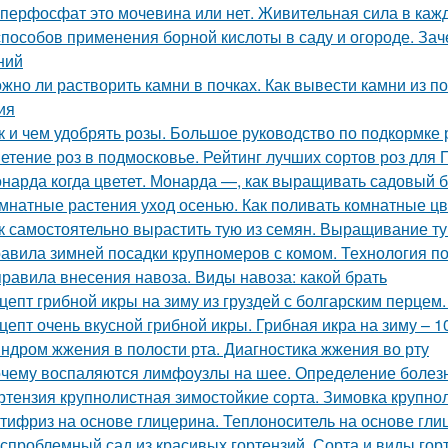
перфосфат это мочевина или нет. Живительная сила в каж
способов применения борной кислоты в саду и огороде. Зач
ний
жно ли растворить камни в почках. Как вывести камни из 
ия
к и чем удобрять розы. Большое руководство по подкормке 
етение роз в подмосковье. Рейтинг лучших сортов роз для
нарда когда цветет. Монарда —, как выращивать садовый 
мнатные растения уход осенью. Как поливать комнатные ц
к самостоятельно вырастить тую из семян. Выращивание т
авила зимней посадки крупномеров с комом. Технология п
правила внесения навоза. Виды навоза: какой брать
цепт грибной икры на зиму из груздей с болгарским перцем.
цепт очень вкусной грибной икры. Грибная икра на зиму – 
ндром жжения в полости рта. Диагностика жжения во рту
чему воспаляются лимфоузлы на шее. Определение болез
ртензия крупнолистная зимостойкие сорта. Зимовка крупно
тифриз на основе глицерина. Теплоноситель на основе гли
спроблемный сад из красивых гортензий. Сорта и виды гор