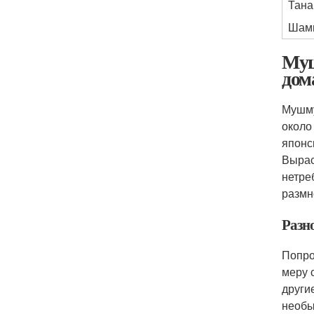
Тана
Шам
Муш
дом
Мушму
около
японс
Вырас
нетре
размн
Разн
Попро
меру 
други
необы