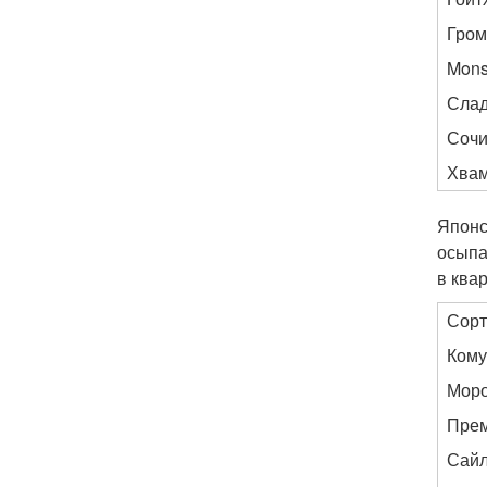
Гром
Mons
Слад
Сочи
Хва
Японс
осыпа
в ква
Сорт
Кому
Моро
Пре
Сай