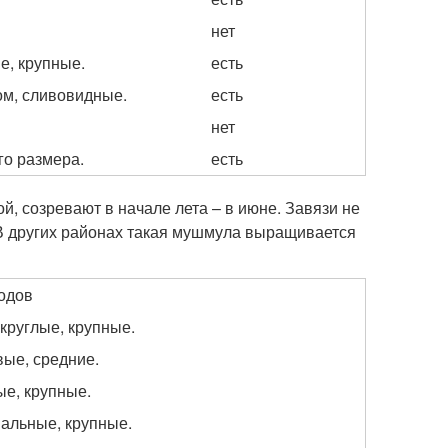
нет
, крупные.
есть
м, сливовидные.
есть
нет
го размера.
есть
й, созревают в начале лета – в июне. Завязи не
В других районах такая мушмула выращивается
одов
круглые, крупные.
вые, средние.
е, крупные.
вальные, крупные.