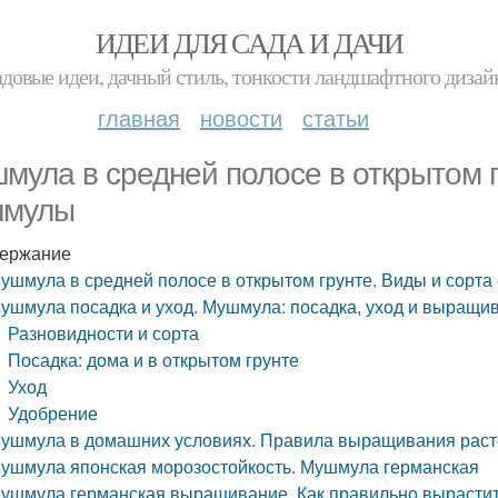
ИДЕИ ДЛЯ САДА И ДАЧИ
адовые идеи, дачный стиль, тонкости ландшафтного дизай
главная
новости
статьи
мула в средней полосе в открытом г
шмулы
ержание
ушмула в средней полосе в открытом грунте. Виды и сорт
ушмула посадка и уход. Мушмула: посадка, уход и выращи
Разновидности и сорта
Посадка: дома и в открытом грунте
Уход
Удобрение
ушмула в домашних условиях. Правила выращивания раст
ушмула японская морозостойкость. Мушмула германская
ушмула германская выращивание. Как правильно вырастит