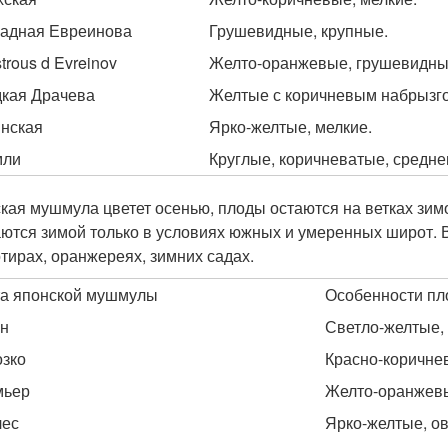
адная Евреинова
Грушевидные, крупные.
trous d Evreinov
Желто-оранжевые, грушевидные
кая Драчева
Желтые с коричневым набрызго
нская
Ярко-желтые, мелкие.
мли
Круглые, коричневатые, средне
кая мушмула цветет осенью, плоды остаются на ветках зимо
ются зимой только в условиях южных и умеренных широт. 
ртирах, оранжереях, зимних садах.
а японской мушмулы
Особенности пл
н
Светло-желтые, 
зко
Красно-коричне
мьер
Желто-оранжевы
лес
Ярко-желтые, о