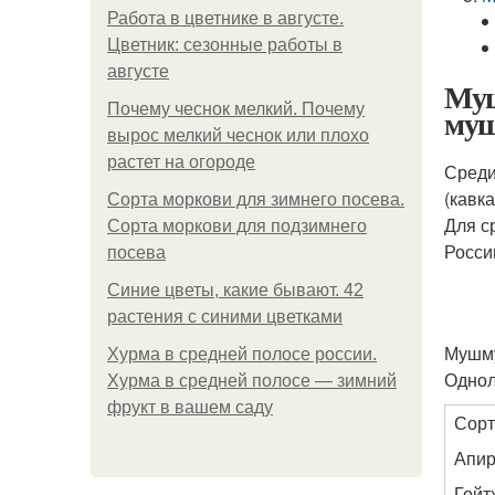
Работа в цветнике в августе.
Цветник: сезонные работы в
августе
Муш
Почему чеснок мелкий. Почему
му
вырос мелкий чеснок или плохо
растет на огороде
Среди
(кавк
Сорта моркови для зимнего посева.
Для с
Сорта моркови для подзимнего
Росси
посева
Синие цветы, какие бывают. 42
растения с синими цветками
Мушму
Хурма в средней полосе россии.
Однол
Хурма в средней полосе — зимний
фрукт в вашем саду
Сорт
Апи
Гойт