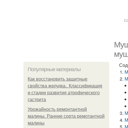
с
Муш
му
Сод
Популярные материалы
М
М
Как восстановить защитные
свойства желудка.. Классификация
и стадии развития атрофического
гастрита
Урожайность ремонтантной
М
малины. Ранние сорта ремотантной
М
малины
М