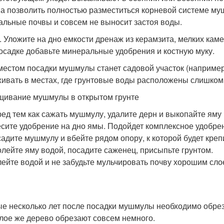
а позволить полностью разместиться корневой системе му
альные почвы и совсем не выносит застоя воды.
. Уложите на дно емкости дренаж из керамзита, мелких кам
осадке добавьте минеральные удобрения и костную муку.
местом посадки мушмулы станет садовой участок (например, 
ивать в местах, где грунтовые воды расположены слишком 
ивание мушмулы в открытом грунте
ед тем как сажать мушмулу, удалите дерн и выкопайте яму
сите удобрение на дно ямы. Подойдет комплексное удобрен
адите мушмулу и вбейте рядом опору, к которой будет креп
лейте яму водой, посадите саженец, присыпьте грунтом.
ейте водой и не забудьте мульчировать почву хорошим сло
е несколько лет после посадки мушмулы необходимо обреза
лое же дерево обрезают совсем немного.