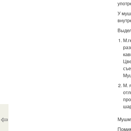
употр
У муш
внутр
Выдел
М.г
раз
кав
Цве
съе
Му
М. 
отл
про
шар
⇦
Мушму
Помим