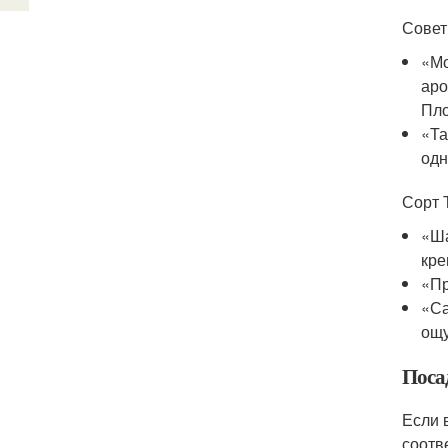
Совет
«Мо
аро
Пло
«Та
одн
Сорт 
«Ша
кре
«Пр
«Са
ощу
Поса
Если 
соотв