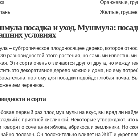
ка
Оранжевые, гру
пань
Желтые, грушев
мула посадка и уход. Мушмула: посад
ашних условиях
ла – субтропическое плодоносящее дерево, которое относя
 30 разновидностей этого растения, но самыми известными 
кая. Эти сорта очень отличаются друг от друга, но между т
тить это декоративное дерево можно и дома, но ему потре
бовательна, поэтому для посадки подойдет любая почва. Вы
ожением черенков.
овидности и сорта
бовав первый раз плод мушмулы на вкус, вы вряд ли найдет
сладкий с приятной кислинкой. Некоторые утверждают, что 
е говорят о сочетании яблока, абрикоса и земляники. Но ско
чайно полезен. Он положительно влияет на ЖКТ и укрепляе