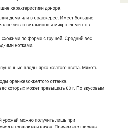
чшие характеристики донора.
ания дома или в оранжерее. Имеет большие
малое число витаминов и микроэлементов.
 схожими по форме с грушей. Средний вес
ладкими нотками.
опушенные плоды ярко-желтого цвета. Мякоть
оды оранжево-желтого оттенка.
ес которых может превышать 80 г. По вкусовым
й урожай можно получить лишь при
риод в горшок или вазон. Причем его ширина