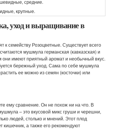
шевидные, средние.
идные, крупные.
ка, уход и выращивание в
т к семейству Розоцветные. Существует всего
считаются мушмула германская (кавказская) и
ем они имеют приятный аромат и необычный вкус.
буется бережный уход. Сама по себе мушмула
растить ее можно из семян (косточки) или
е ему сравнение. Он не похож ни на что. В
мушмула – это вкусовой микс груши и черешни,
лько людей, столько и мнений. Этот плод
т кишечник, а также его рекомендуют