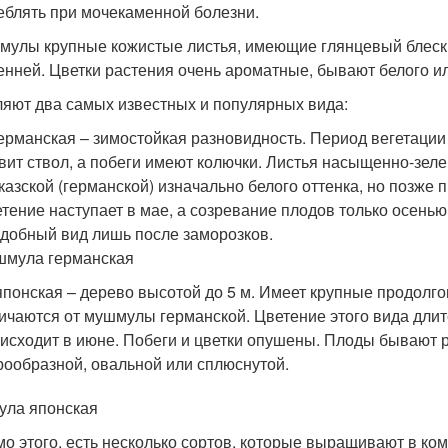
еблять при мочекаменной болезни.
мулы крупные кожистые листья, имеющие глянцевый блеск 
енней. Цветки растения очень ароматные, бывают белого ил
яют два самых известных и популярных вида:
ерманская – зимостойкая разновидность. Период вегетации
вит ствол, а побеги имеют колючки. Листья насыщенно-зел
казской (германской) изначально белого оттенка, но позже
тение наступает в мае, а созревание плодов только осенью
добный вид лишь после заморозков.
шмула германская
японская – дерево высотой до 5 м. Имеет крупные продолг
ичаются от мушмулы германской. Цветение этого вида длитс
исходит в июне. Побеги и цветки опушены. Плоды бывают 
ообразной, овальной или сплюснутой.
ла японская
о этого, есть несколько сортов, которые выращивают в ко