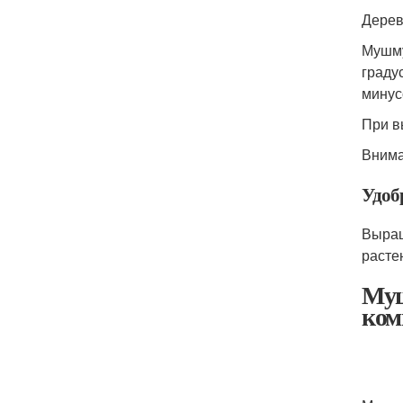
Дерев
Мушму
граду
минус
При в
Внима
Удоб
Выращ
расте
Муш
ком