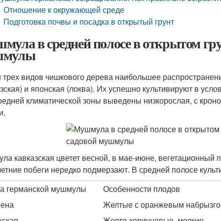
Отношение к окружающей среде
Подготовка почвы и посадка в открытый грунт
мула в средней полосе в открытом гру
шмулы
 трех видов чишкового дерева наибольшее распространен
азская) и японская (локва). Их успешно культивируют в усл
редней климатической зоны выведены низкорослая, с кроно
и.
ла кавказская цветет весной, в мае-июне, вегетационный п
етние побеги нередко подмерзают. В средней полосе куль
а германской мушмулы
Особенности плодов
рена
Желтые с оранжевым набрызгом
хская
Желто-коричневые, мелкие.