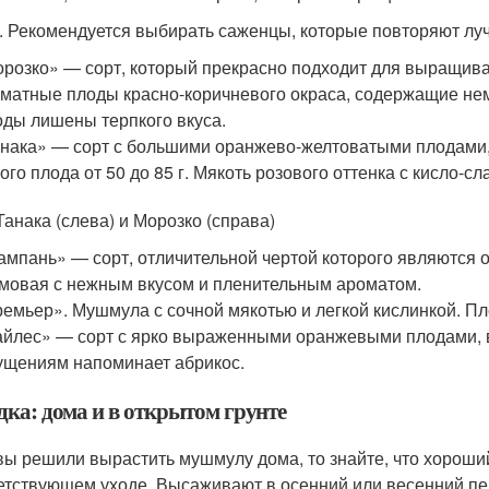
. Рекомендуется выбирать саженцы, которые повторяют лу
розко» — сорт, который прекрасно подходит для выращив
матные плоды красно-коричневого окраса, содержащие не
ды лишены терпкого вкуса.
нака» — сорт с большими оранжево-желтоватыми плодами,
ого плода от 50 до 85 г. Мякоть розового оттенка с кисло-с
Танака (слева) и Морозко (справа)
мпань» — сорт, отличительной чертой которого являются 
мовая с нежным вкусом и пленительным ароматом.
емьер». Мушмула с сочной мякотью и легкой кислинкой. Пл
йлес» — сорт с ярко выраженными оранжевыми плодами, в
щениям напоминает абрикос.
дка: дома и в открытом грунте
вы решили вырастить мушмулу дома, то знайте, что хороши
етствующем уходе. Высаживают в осенний или весенний пе