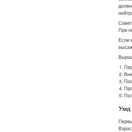
должн
нейтр
Совет
При п
Если 
высаж
Выращ
Пер
Вне
Пос
Про
Пол
Уход
Первы
Взрос