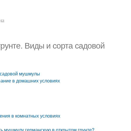
на
рунте. Виды и сорта садовой
а садовой мушмулы
вание в домашних условиях
ения в комнатных условиях
ь мушмулу германскую в открытом грунте?