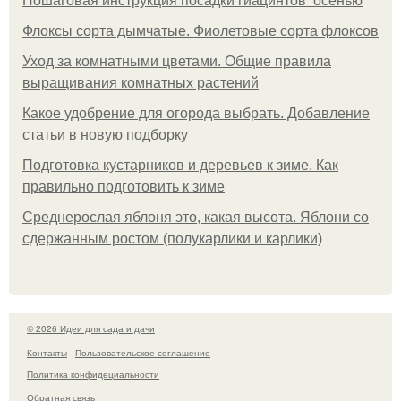
Пошаговая инструкция посадки гиацинтов осенью
Флоксы сорта дымчатые. Фиолетовые сорта флоксов
Уход за комнатными цветами. Общие правила
выращивания комнатных растений
Какое удобрение для огорода выбрать. Добавление
статьи в новую подборку
Подготовка кустарников и деревьев к зиме. Как
правильно подготовить к зиме
Среднерослая яблоня это, какая высота. Яблони со
сдержанным ростом (полукарлики и карлики)
© 2026 Идеи для сада и дачи
Контакты
Пользовательское соглашение
Политика конфидециальности
Обратная связь