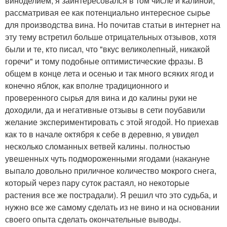
виноделием, я заинтересовался в том числе и калиной,
рассматривая ее как потенциально интересное сырье
для производства вина. Но почитав статьи в интернет на
эту тему встретил больше отрицательных отзывов, хотя
были и те, кто писал, что "вкус великолепный, никакой
горечи" и тому подобные оптимистические фразы. В
общем в конце лета и осенью и так много всяких ягод и
конечно яблок, как вполне традиционного и
проверенного сырья для вина и до калины руки не
доходили, да и негативные отзывы в сети поубавили
желание экспериментировать с этой ягодой. Но приехав
как то в начале октября к себе в деревню, я увидел
несколько сломанных ветвей калины. полностью
увешенных чуть подмороженными ягодами (накануне
выпало довольно приличное количество мокрого снега,
который через пару суток растаял, но некоторые
растения все же пострадали). Я решил что это судьба, и
нужно все же самому сделать из не вино и на основании
своего опыта сделать окончательные выводы.