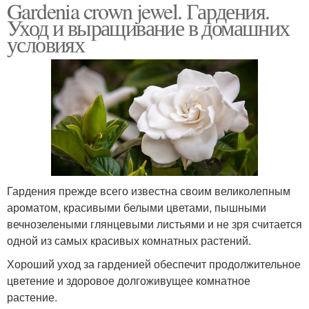
Gardenia crown jewel. Гардения.
Лимон в домашних
Мушмула в домашних
Уход и выращивание в домашних
условиях
условиях
условиях
Растения в комнатных
Выращивание из семян
условиях
Пассифлоры в
Условия из семян
домашних условиях
Гардения прежде всего известна своим великолепным
ароматом, красивыми белыми цветами, пышными
вечнозелеными глянцевыми листьями и не зря считается
Гранат в домашних
Гортензии в комнатных
одной из самых красивых комнатных растений.
условиях
условиях
Хороший уход за гарденией обеспечит продолжительное
цветение и здоровое долгоживущее комнатное
растение.