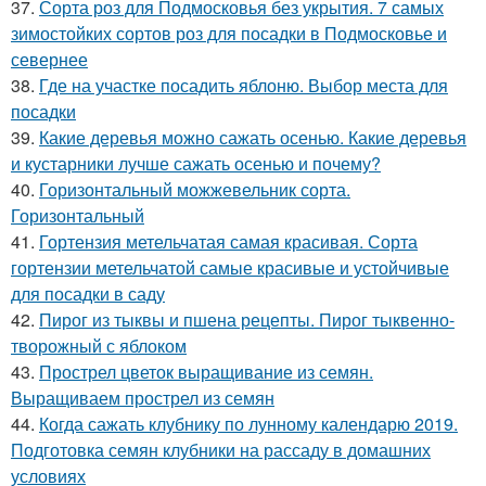
37.
Сорта роз для Подмосковья без укрытия. 7 самых
зимостойких сортов роз для посадки в Подмосковье и
севернее
38.
Где на участке посадить яблоню. Выбор места для
посадки
39.
Какие деревья можно сажать осенью. Какие деревья
и кустарники лучше сажать осенью и почему?
40.
Горизонтальный можжевельник сорта.
Горизонтальный
41.
Гортензия метельчатая самая красивая. Сорта
гортензии метельчатой самые красивые и устойчивые
для посадки в саду
42.
Пирог из тыквы и пшена рецепты. Пирог тыквенно-
творожный с яблоком
43.
Прострел цветок выращивание из семян.
Выращиваем прострел из семян
44.
Когда сажать клубнику по лунному календарю 2019.
Подготовка семян клубники на рассаду в домашних
условиях