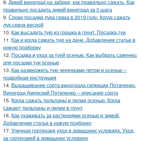
8.
Дикий виноград на заборе, как правильно сажать. Как
правильно посадить дикий виноград за 3 шага
9.
Сроки посадки лука севка в 2019 году. Когда сажать
лук-севок весной
10.
Как высадить тую из горшка в грунт. Посадка туи
11.
Как и когда сажать тую на даче. Добавление статьи в
новую подборку
12.
Посадка и уход за туей осенью. Как выбрать саженец
для посадки туи осенью
13.
Как размножить тую черенками летом и осенью –
подробная инструкция
14.
Выращивание сорта винограда селекции Потапенко.
Виноград Амурский Потапенко – описание сорта
15.
Когда сажать тюльпаны и лилии осенью. Когда
сажают тюльпаны и лилии в грунт
16.
Как ухаживать за растениями осенью и зимой.
Добавление статьи в новую подборку
17.
Уличная гортензия уход в домашних условиях. Уход
за гортензией в домашних условиях