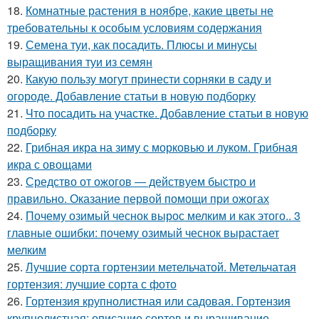
18.
Комнатные растения в ноябре, какие цветы не
требовательны к особым условиям содержания
19.
Семена туи, как посадить. Плюсы и минусы
выращивания туи из семян
20.
Какую пользу могут принести сорняки в саду и
огороде. Добавление статьи в новую подборку
21.
Что посадить на участке. Добавление статьи в новую
подборку
22.
Грибная икра на зиму с морковью и луком. Грибная
икра с овощами
23.
Средство от ожогов ― действуем быстро и
правильно. Оказание первой помощи при ожогах
24.
Почему озимый чеснок вырос мелким и как этого.. 3
главные ошибки: почему озимый чеснок вырастает
мелким
25.
Лучшие сорта гортензии метельчатой. Метельчатая
гортензия: лучшие сорта с фото
26.
Гортензия крупнолистная или садовая. Гортензия
крупнолистная: описание сортов и выращивание