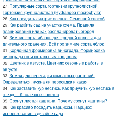
27.
Популярные сорта гортензии крупнолистной.
Гортензия крупнолистная (Hydrangea macrophylla)
28.
Как посадить лиатрис осенью. Семенной способ
29.
Как разбить сад на участке схема. Правила
планирования или как распланировать огород
30.
Зимние сорта яблонь для средней полосы для
длительного хранения. Всё про зимние сорта яблок
31.
Кордонная формировка винограда. Формировка
винограда горизонтальным кордоном
32.
Цветник в августе. Цветник: сезонные работы в
августе
33.
Земля для пересадки комнатных растений.
Определиться, нужна ли пересадка и какая
34.
Как заставить кур нестись. Как приучить кур нестись в
гнезде – 9 полезных советов
35.
Сохнут листья каштана. Почему сохнут каштаны?
36.
Как красиво посадить нарциссы. Нарцисс:
использование в дизайне сада