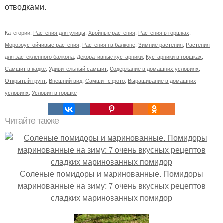
отводками.
Категории:
Растения для улицы
,
Хвойные растения
,
Растения в горшках
,
Морозоустойчивые растения
,
Растения на балконе
,
Зимние растения
,
Растения
для застекленного балкона
,
Декоративные кустарники
,
Кустарники в горшках
,
Самшит в кадке
,
Удивительный самшит
,
Содержание в домашних условиях
,
Открытый грунт
,
Внешний вид
,
Самшит с фото
,
Выращивание в домашних
условиях
,
Условия в горшке
Читайте также
Соленые помидоры и маринованные. Помидоры
маринованные на зиму: 7 очень вкусных рецептов
сладких маринованных помидор