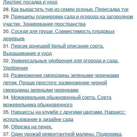
Лиатрис посадка и уход
28.
Как вырастить тую из семян осенью. Пересадка туи
29.
Принципы планировки сада и огорода на загородном
участке. Зонирование пространства
30.
Соседи для груши. Совместимость плодовых
деревьев
31.
Персик донецкий белый описание сорта.
Выращивание и уход
32.
Универсальные удобрения для огорода и сада.
Удобрения
33.
Размножение смородины зелеными черенками
летом. Проще простого: размножение черной
смородины зелеными черенками
34.
Можжевельник обыкновенный сорта. Сорта
можевельника обыкновенного
35.
Нарциссы на клумбе с другими цветами. Нарцисс:
использование в дизайне сада
36.
Обрезка на пенек.
37.
Один урожай ремонтантной малины. Подкормка,