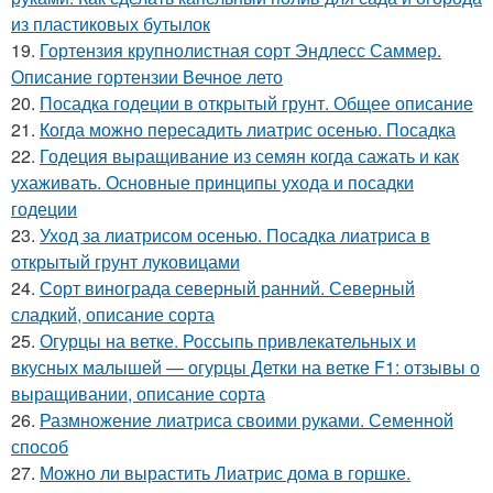
из пластиковых бутылок
19.
Гортензия крупнолистная сорт Эндлесс Саммер.
Описание гортензии Вечное лето
20.
Посадка годеции в открытый грунт. Общее описание
21.
Когда можно пересадить лиатрис осенью. Посадка
22.
Годеция выращивание из семян когда сажать и как
ухаживать. Основные принципы ухода и посадки
годеции
23.
Уход за лиатрисом осенью. Посадка лиатриса в
открытый грунт луковицами
24.
Сорт винограда северный ранний. Северный
сладкий, описание сорта
25.
Огурцы на ветке. Россыпь привлекательных и
вкусных малышей — огурцы Детки на ветке F1: отзывы о
выращивании, описание сорта
26.
Размножение лиатриса своими руками. Семенной
способ
27.
Можно ли вырастить Лиатрис дома в горшке.