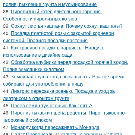
полив, рыхление грунта и мульчирование
38.
Пиролизный котел длительного горения.
Особенности пиролизных котлов
39.
Сохнут листья каштана. Почему сохнут каштаны?
40.
Посадка плетистой розы с закрытой корневой
системой. Правила посадки растения
41.
Как красиво посадить нарциссы. Нарцисс:
использование в дизайне сада
42.
Обработка клубники перед посадкой горячей водой.
Полив земляники кипятком
43.
Земляная груша когда выкапывать. В какое время
собирают для употребления в пищу
44.
Лиатрис пересадка осенью. Посадка и уход за
лиатрисом в открытом грунте
45.
Посев семян туи осенью. Как сеять?
46.
Пирог из тыквы и пшена рецепты. Пирог тыквенно-
творожный с яблоком
47.
Монарду когда пересаживать. Монарда
48.
Салат Провансаль из капусты с огурцом. Капуста