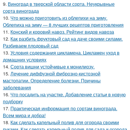
9.
Виноград в тверской области сорта. Неукрывные
сорта винограда
10.
Что можно приготовить из облепихи на зиму.
Облепиха на зиму — 8 лучших рецептов приготовления
11.
Конский и коровий навоз. Рейтинг видов навоза
12.
Как разбить фруктовый сад на даче своими силами.
Разбиваем плодовый сад
13.
Условия содержания цикламена. Цикламен уход в
домашних условиях
14.
Сорта вишни устойчивые к монилиозу.
15.
Лечение диффузной фиброзно-кистозной
мастопатии. Определение болезни. Причины
заболевания
16.
Что посадить на участке. Добавление статьи в новую
подборку
17.
Практическая информация по сортам винограда.
Всем мира и добра!
18.
Как сделать капельный полив для огорода своими
руками. Как сделать капельный полив для сада и огорода