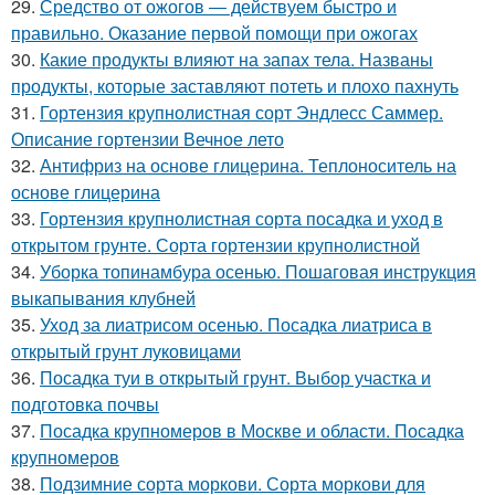
29.
Средство от ожогов ― действуем быстро и
правильно. Оказание первой помощи при ожогах
30.
Какие продукты влияют на запах тела. Названы
продукты, которые заставляют потеть и плохо пахнуть
31.
Гортензия крупнолистная сорт Эндлесс Саммер.
Описание гортензии Вечное лето
32.
Антифриз на основе глицерина. Теплоноситель на
основе глицерина
33.
Гортензия крупнолистная сорта посадка и уход в
открытом грунте. Сорта гортензии крупнолистной
34.
Уборка топинамбура осенью. Пошаговая инструкция
выкапывания клубней
35.
Уход за лиатрисом осенью. Посадка лиатриса в
открытый грунт луковицами
36.
Посадка туи в открытый грунт. Выбор участка и
подготовка почвы
37.
Посадка крупномеров в Москве и области. Посадка
крупномеров
38.
Подзимние сорта моркови. Сорта моркови для