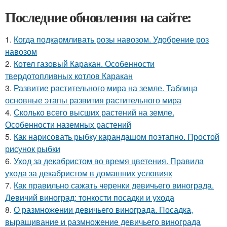
Последние обновления на сайте:
1.
Когда подкармливать розы навозом. Удобрение роз
навозом
2.
Котел газовый Каракан. Особенности
твердотопливных котлов Каракан
3.
Развитие растительного мира на земле. Таблица
основные этапы развития растительного мира
4.
Сколько всего высших растений на земле.
Особенности наземных растений
5.
Как нарисовать рыбку карандашом поэтапно. Простой
рисунок рыбки
6.
Уход за декабристом во время цветения. Правила
ухода за декабристом в домашних условиях
7.
Как правильно сажать черенки девичьего винограда.
Девичий виноград: тонкости посадки и ухода
8.
О размножении девичьего винограда. Посадка,
выращивание и размножение девичьего винограда