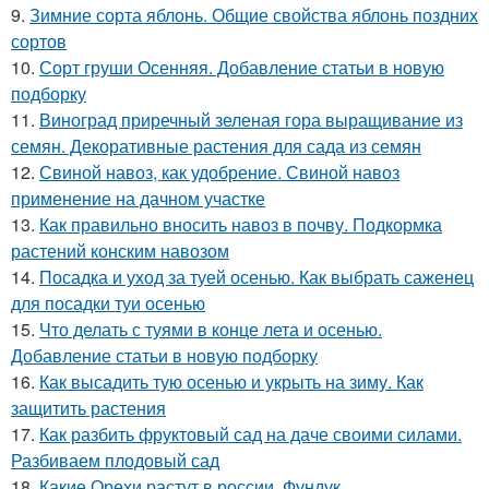
9.
Зимние сорта яблонь. Общие свойства яблонь поздних
сортов
10.
Сорт груши Осенняя. Добавление статьи в новую
подборку
11.
Виноград приречный зеленая гора выращивание из
семян. Декоративные растения для сада из семян
12.
Свиной навоз, как удобрение. Свиной навоз
применение на дачном участке
13.
Как правильно вносить навоз в почву. Подкормка
растений конским навозом
14.
Посадка и уход за туей осенью. Как выбрать саженец
для посадки туи осенью
15.
Что делать с туями в конце лета и осенью.
Добавление статьи в новую подборку
16.
Как высадить тую осенью и укрыть на зиму. Как
защитить растения
17.
Как разбить фруктовый сад на даче своими силами.
Разбиваем плодовый сад
18.
Какие Орехи растут в россии. Фундук