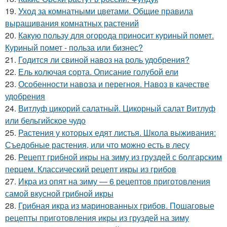
19.
Уход за комнатными цветами. Общие правила
выращивания комнатных растений
20.
Какую пользу для огорода приносит куриный помет.
Куриный помет - польза или бизнес?
21.
Годится ли свиной навоз на роль удобрения?
22.
Ель колючая сорта. Описание голубой ели
23.
Особенности навоза и перегноя. Навоз в качестве
удобрения
24.
Витлуф цикорий салатный. Цикорный салат Витлуф
или бельгийское чудо
25.
Растения у которых едят листья. Школа выживания:
Съедобные растения, или что можно есть в лесу
26.
Рецепт грибной икры на зиму из груздей с болгарским
перцем. Классический рецепт икры из грибов
27.
Икра из опят на зиму — 6 рецептов приготовления
самой вкусной грибной икры
28.
Грибная икра из маринованных грибов. Пошаговые
рецепты приготовления икры из груздей на зиму