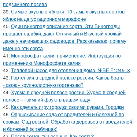
подзимнего посева
39.
Самые вкусные яблоки. 10 самых вкусных сортов
яблок на дегустационном марафоне
40.
Один виноград описание сорта. Эти Винограды
прощает ошибки, дают Отличный и Вкусный урожай
даже у начинающих садоводов. Рассказываю, почему
именно эти сорта
41.
Монофосфат калия применение. Инструкция по
применению Монофосфата калия
42.
Тепловой насос для отопления дома. NIBE F1245–8
43.
Гортензия в средней полосе россии. Как выбрать
«свою» крупнолистную гортензию?
44.
Хурма в средней полосе россии. Хурма в средней
полосе — зимний фрукт в вашем саду
45.
Как сделать игру городки своими руками. Городки
46.
Опрыскивание сада от вредителей и болезней по
срокам. Сад весной: Обработка деревьев от вредителей
и болезней (в таблицах)
47.
Посев семян туи осенью. Как сеять?