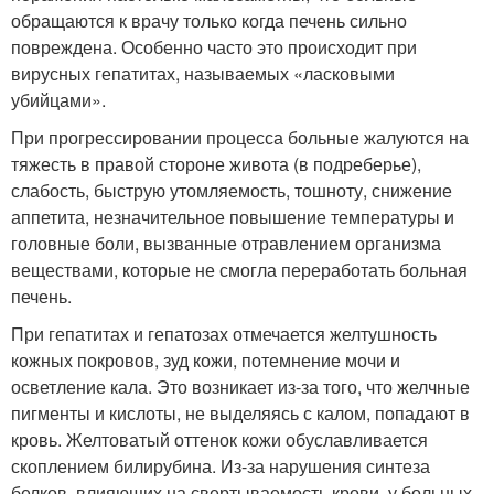
обращаются к врачу только когда печень сильно
повреждена. Особенно часто это происходит при
вирусных гепатитах, называемых «ласковыми
убийцами».
При прогрессировании процесса больные жалуются на
тяжесть в правой стороне живота (в подреберье),
слабость, быструю утомляемость, тошноту, снижение
аппетита, незначительное повышение температуры и
головные боли, вызванные отравлением организма
веществами, которые не смогла переработать больная
печень.
При гепатитах и гепатозах отмечается желтушность
кожных покровов, зуд кожи, потемнение мочи и
осветление кала. Это возникает из-за того, что желчные
пигменты и кислоты, не выделяясь с калом, попадают в
кровь. Желтоватый оттенок кожи обуславливается
скоплением билирубина. Из-за нарушения синтеза
белков, влияющих на свертываемость крови, у больных