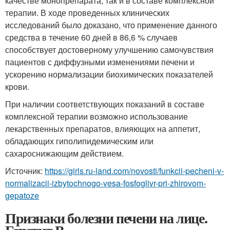
качестве монопрепарата, так и в составе комплексной
терапии. В ходе проведенных клинических
исследований было доказано, что применение данного
средства в течение 60 дней в 86,6 % случаев
способствует достоверному улучшению самочувствия
пациентов с диффузными изменениями печени и
ускорению нормализации биохимических показателей
крови.
При наличии соответствующих показаний в составе
комплексной терапии возможно использование
лекарственных препаратов, влияющих на аппетит,
обладающих гиполипидемическим или
сахароснижающим действием.
Источник:
https://girls.ru-land.com/novosti/funkcii-pecheni-v-
normalizacii-izbytochnogo-vesa-fosfoglivr-pri-zhirovom-
gepatoze
Признаки болезни печени на лице.