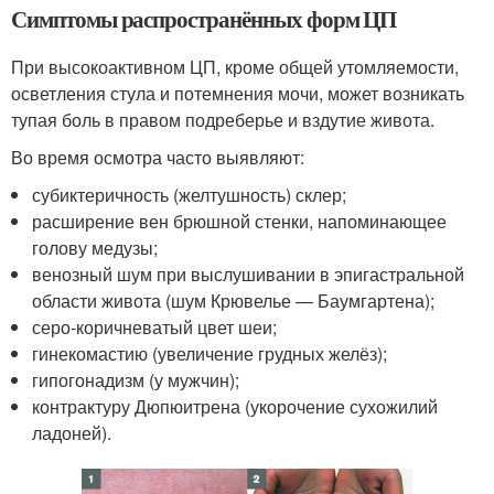
Симптомы распространённых форм ЦП
При высокоактивном ЦП, кроме общей утомляемости,
осветления стула и потемнения мочи, может возникать
тупая боль в правом подреберье и вздутие живота.
Во время осмотра часто выявляют:
субиктеричность (желтушность) склер;
расширение вен брюшной стенки, напоминающее
голову медузы;
венозный шум при выслушивании в эпигастральной
области живота (шум Крювелье — Баумгартена);
серо-коричневатый цвет шеи;
гинекомастию (увеличение грудных желёз);
гипогонадизм (у мужчин);
контрактуру Дюпюитрена (укорочение сухожилий
ладоней).