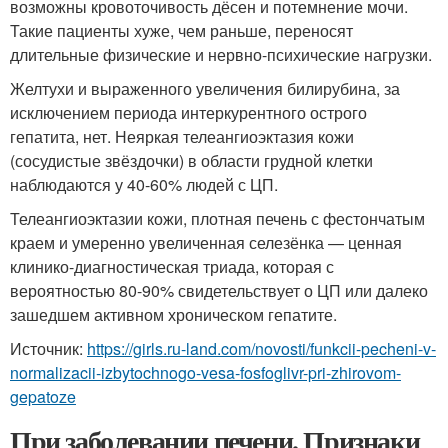
возможны кровоточивость дёсен и потемнение мочи.
Такие пациенты хуже, чем раньше, переносят
длительные физические и нервно-психические нагрузки.
Желтухи и выраженного увеличения билирубина, за
исключением периода интеркурентного острого
гепатита, нет. Неяркая телеангиоэктазия кожи
(сосудистые звёздочки) в области грудной клетки
наблюдаются у 40-60% людей с ЦП.
Телеангиоэктазии кожи, плотная печень с фестончатым
краем и умеренно увеличенная селезёнка — ценная
клинико-диагностическая триада, которая с
вероятностью 80-90% свидетельствует о ЦП или далеко
зашедшем активном хроническом гепатите.
Источник:
https://girls.ru-land.com/novosti/funkcii-pecheni-v-
normalizacii-izbytochnogo-vesa-fosfoglivr-pri-zhirovom-
gepatoze
При заболевании печени. Признаки