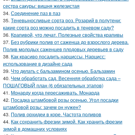
сестра сакуры: вишня железистая
34.
Соединение паз в паз
35.
Теневыносливые сорта роз. Розарий в полутени:
какие сорта роз можно посадить в теневом саду?
36.
Крапивой, что лечат. Полезные свойства крапивы
37.
Без рубрики полив от саженца до взрослого дерева.
Полив молодых саженцев плодовых деревьев в саду
38.
Как красиво посадить нарциссы. Нарцисс:
использование в дизайне сада
39.
Что делать с бальзамином осенью. Бальзамин
40.
Чем обработать сад. Весенняя обработка сада –
ПОШАГОВЫЙ план (6 обязательных этапов)
41.
Монарду когда пересаживать. Монарда
42.
Посадка штамбовой розы осенью. Угол посадки
штамбовой розы: зачем он нужен?
43.
Полив орхидеи в коре. Частота поливов
44.
Как сохранить фрезии зимой. Как хранить фрезии
зимой в домашних условиях