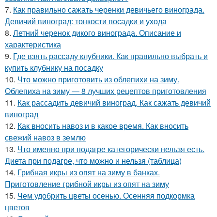
7.
Как правильно сажать черенки девичьего винограда.
Девичий виноград: тонкости посадки и ухода
8.
Летний черенок дикого винограда. Описание и
характеристика
9.
Где взять рассаду клубники. Как правильно выбрать и
купить клубнику на посадку
10.
Что можно приготовить из облепихи на зиму.
Облепиха на зиму — 8 лучших рецептов приготовления
11.
Как рассадить девичий виноград. Как сажать девичий
виноград
12.
Как вносить навоз и в какое время. Как вносить
свежий навоз в землю
13.
Что именно при подагре категорически нельзя есть.
Диета при подагре, что можно и нельзя (таблица)
14.
Грибная икры из опят на зиму в банках.
Приготовление грибной икры из опят на зиму
15.
Чем удобрить цветы осенью. Осенняя подкормка
цветов