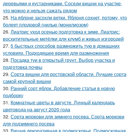
деревьями и кустарниками. Соседи вишни на участке,
что можно и нельзя сажать рядом
25.
На яблоне засохли ветки. Яблоня сохнет, потому, что
болеет плодовой гнилью (монилиозом)
26.
Лиатрис уход осенью подготовка к зиме. Лиатрис:
восхитительные метёлки для клумб и живых изгородей
27.
5 быстрых способов размножить тую в домашних
условиях. Подходящее время для размножения
28.
Посадка туи в открытый грунт. Выбор участка и
подготовка почвы
29.
Сорта вишни для ростовской области. Лучшие сорта
самой крупной вишни
30.
Ранний сорт яблок. Добавление статьи в новую
подборку
31.
Комнатные цветы в августе. Лунный календарь
цветовода на август 2020 года
32.
Сорта моркови для зимнего посева. Сорта моркови
для подзимнего посева
33.
Вишня декоративная в подмосковье. Подмосковная