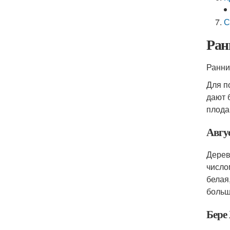
С
Ран
Ранни
Для п
дают 
плода
Авгу
Дерев
число
белая
больш
Бере