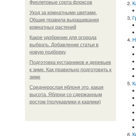
Фиолетовые сорта флоксов
К
Уход за комнатными цветами.
Г
Общие правила выращивания
комнатных растений
Какое удобрение для огорода
Н
выбрать. Добавление статьи в
новую подборку
Подготовка кустарников и деревьев
к зиме. Как правильно подготовить к
зиме
К
Среднерослая яблоня это, какая
высота. Яблони со сдержанным
ростом (полукарлики и карлики)
К