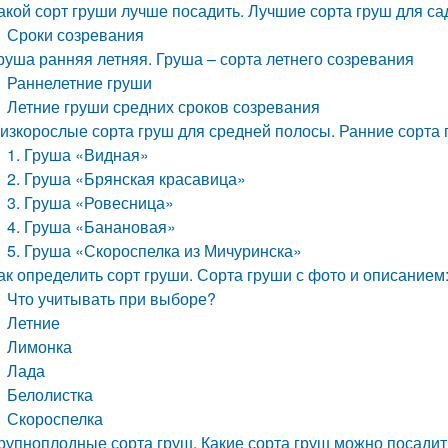
акой сорт груши лучше посадить. Лучшие сорта груш для са
Сроки созревания
руша ранняя летняя. Груша – сорта летнего созревания
Раннелетние груши
Летние груши средних сроков созревания
изкорослые сорта груш для средней полосы. Ранние сорта
1. Груша «Видная»
2. Груша «Брянская красавица»
3. Груша «Ровесница»
4. Груша «Банановая»
5. Груша «Скороспелка из Мичуринска»
ак определить сорт груши. Сорта груши с фото и описанием:
Что учитывать при выборе?
Летние
Лимонка
Лада
Белолистка
Скороспелка
рупноплодные сорта груш. Какие сорта груш можно посадит