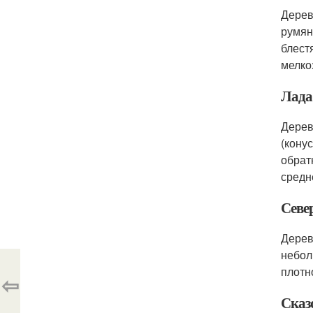
Дерев
румян
блест
мелко
Лада
Дерев
(кону
обрат
средн
Севе
Дерев
небол
плотн
⇦
Сказ