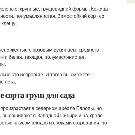
 зеленые, крупные, грушевидной формы. Кожица
отности, полумаслянистая. Зимостойкий сорт со
 клещу.
лено-желтые с розовым румянцем, среднего
очти белая, тающая, полумаслянистая.
ры.
ельно это исправьте. И тогда вы сможете
е лета.
 сорта груш для сада
 произрастает в северном ареале Европы, но
ь выращивают в Западной Сибири и на Урале.
стью, вкусом плодов и сроками созревания, но