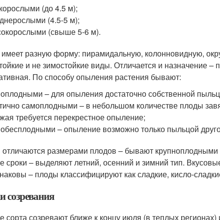
корослыми (до 4.5 м);
днерослыми (4.5-5 м);
окорослыми (свыше 5-6 м).
 имеет разную форму: пирамидальную, колонновидную, окру
тойкие и не зимостойкие виды. Отличается и назначение –
ативная. По способу опыления растения бывают:
оплодными – для опыления достаточно собственной пыльц
тично самоплодными – в небольшом количестве плоды завя
жая требуется перекрестное опыление;
обесплодными – опыление возможно только пыльцой друго
 отличаются размерами плодов – бывают крупноплодными 
е сроки – выделяют летний, осенний и зимний тип. Вкусовы
наковы – плоды классифицируют как сладкие, кисло-сладкие
и созревания
е сорта созревают ближе к концу июля (в теплых регионах) 