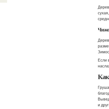
Дерев
сухая
средн
Чижо
Дерев
разме
Зимос
Если 
насла
Как
Груша
благо
Вывед
и дру