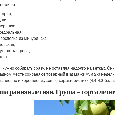
тавляют:
тория;
ная;
ерянка;
едральная;
роспелка из Мичуринска;
овская;
устовская роса;
ста.
 нужно собирать сразу, не оставляя надолго на ветках. Он
адном месте сохраняют товарный вид максимум 2-3 недели
вание, но и хорошие вкусовые характеристики (4.4-4.8 балло
ша ранняя летняя. Груша – сорта летне