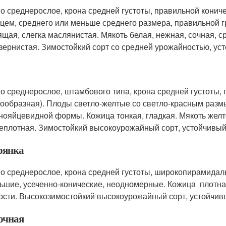
о среднерослое, крона средней густоты, правильной конич
цем, среднего или меньше среднего размера, правильной 
ящая, слегка маслянистая. Мякоть белая, нежная, сочная, 
зернистая. Зимостойкий сорт со средней урожайностью, уст
о среднерослое, штамбового типа, крона средней густоты
сообразная). Плоды светло-желтые со светло-красным разм
нояйцевидной формы. Кожица тонкая, гладкая. Мякоть желто
еплотная. Зимостойкий высокоурожайный сорт, устойчивый
рянка
о среднерослое, крона средней густоты, широкопирамидал
ьшие, усеченно-конические, неодномерные. Кожица плотная
ости. Высокозимостойкий высокоурожайный сорт, устойчив
очная