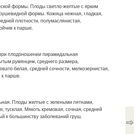
еской формы. Плоды светло-желтые с ярким
грушевидной формы. Кожица нежная, гладкая,
средней плотности, полумаслянистая,
ойчив к парше.
, при плодоношении пирамидальная
ытым румянцем, среднего размера,
вато-белая, средней сочности, мелкозернистая,
 к парше.
ьная. Плоды желтые с зелеными пятнами,
, тусклая. Мякоть кремовая, сочная, средней
ый к большинству заболеваний груш.
⇨