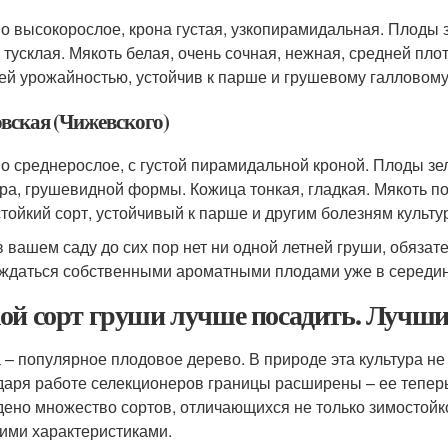
о высокорослое, крона густая, узкопирамидальная. Плоды
, тусклая. Мякоть белая, очень сочная, нежная, средней пл
ей урожайностью, устойчив к парше и грушевому галловому
вская (Чижевского)
о среднерослое, с густой пирамидальной кроной. Плоды зе
ра, грушевидной формы. Кожица тонкая, гладкая. Мякоть п
тойкий сорт, устойчивый к парше и другим болезням культу
в вашем саду до сих пор нет ни одной летней груши, обязат
ждаться собственными ароматными плодами уже в середин
ой сорт груши лучше посадить. Лучшие
 – популярное плодовое дерево. В природе эта культура не
даря работе селекционеров границы расширены – ее тепер
ено множество сортов, отличающихся не только зимостойко
гими характеристиками.