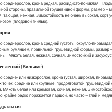
о среднерослое, крона редкая, раскидисто-пониклая. Плод
чной стороны, правильной грушевидной формы, размер – ме
я, тающая, нежная. Зимостойкость не очень высокая, сорт у
иозом (плодовой гнилью).
ория
о среднерослое, крона средней густоты, округло-пирамида
рным румянцем, правильной грушевидной формы, размер – 
ны. Мякоть белая, нежная, сочная. Зимостойкий и засухоус
с летний (Вильямс)
о средне- или низкорослое, крона густая, широкая, пирам
х точек, средние или крупные, продолговатой грушевидной
я. Мякоть белая или кремовая, сочная, нежная. Зимостойкос
о крайне редко поражается паршой, но часто – тлей и медя
дральная