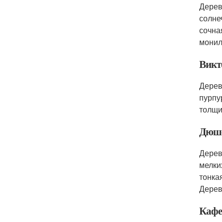
Дерев
солне
сочна
монил
Викт
Дерев
пурпу
толщи
Дюше
Дерев
мелки
тонка
Дерев
Кафе