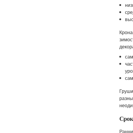
низ
сре
выс
Крона
зимос
декор
сам
час
уро
сам
Груши
разны
неоди
Срок
Ранни