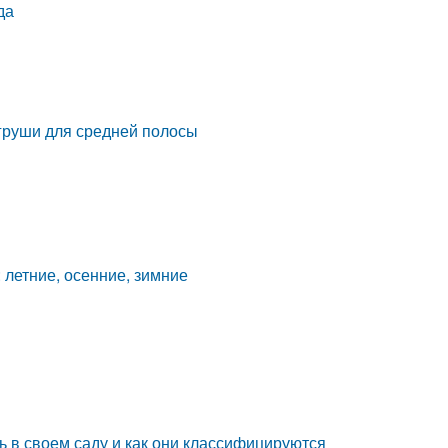
да
 груши для средней полосы
 летние, осенние, зимние
ь в своем саду и как они классифицируются