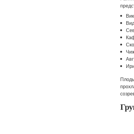
предс
Вик
Вид
Сев
Каф
Ско
Чиж
Авг
Ири
Плоды
прохл
созре
Гру