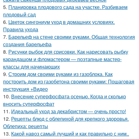
5.
Планировка плодового сада на участке. Разбиваем
плодовый сад
6.
Цветок сингониум уход в домашних условиях.
Правила ухода
7.
Барельеф на стене своими руками. Общая технология
создания барельефа
8.
Рисунки рыбок для срисовки. Как нарисовать рыбку
карандашом и фломастером — поэтапные мастер-
классы для начинающих
9.
Строим дом своими руками из газоблока. Как
построить дом из газобетона своими руками: Пошаговая
инструкция +Видео
10.
Внесение суперфосфата осенью. Когда и сколько
вносить суперфосфат
11.
Идеальный уход за декабристом — очень просто!
12.
Рецепты блюд с облепихой для крепкого здоровья.
Облепиха: рецепты
13.
Какой навоз самый лучший и как правильно с ним..