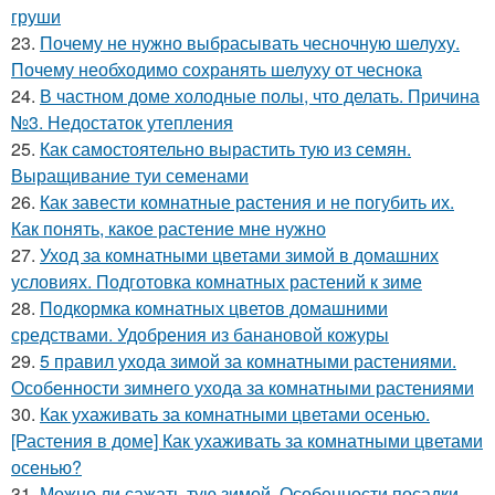
груши
23.
Почему не нужно выбрасывать чесночную шелуху.
Почему необходимо сохранять шелуху от чеснока
24.
В частном доме холодные полы, что делать. Причина
№3. Недостаток утепления
25.
Как самостоятельно вырастить тую из семян.
Выращивание туи семенами
26.
Как завести комнатные растения и не погубить их.
Как понять, какое растение мне нужно
27.
Уход за комнатными цветами зимой в домашних
условиях. Подготовка комнатных растений к зиме
28.
Подкормка комнатных цветов домашними
средствами. Удобрения из банановой кожуры
29.
5 правил ухода зимой за комнатными растениями.
Особенности зимнего ухода за комнатными растениями
30.
Как ухаживать за комнатными цветами осенью.
[Растения в доме] Как ухаживать за комнатными цветами
осенью?
31.
Можно ли сажать тую зимой. Особенности посадки