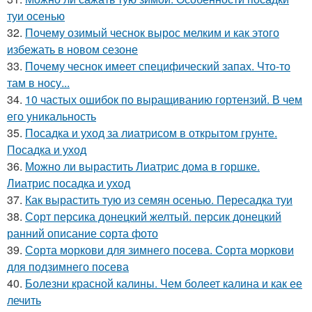
туи осенью
32.
Почему озимый чеснок вырос мелким и как этого
избежать в новом сезоне
33.
Почему чеснок имеет специфический запах. Что-то
там в носу...
34.
10 частых ошибок по выращиванию гортензий. В чем
его уникальность
35.
Посадка и уход за лиатрисом в открытом грунте.
Посадка и уход
36.
Можно ли вырастить Лиатрис дома в горшке.
Лиатрис посадка и уход
37.
Как вырастить тую из семян осенью. Пересадка туи
38.
Сорт персика донецкий желтый. персик донецкий
ранний описание сорта фото
39.
Сорта моркови для зимнего посева. Сорта моркови
для подзимнего посева
40.
Болезни красной калины. Чем болеет калина и как ее
лечить