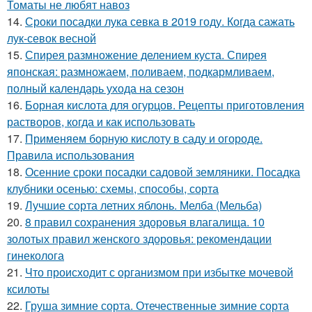
Томаты не любят навоз
14.
Сроки посадки лука севка в 2019 году. Когда сажать
лук-севок весной
15.
Спирея размножение делением куста. Спирея
японская: размножаем, поливаем, подкармливаем,
полный календарь ухода на сезон
16.
Борная кислота для огурцов. Рецепты приготовления
растворов, когда и как использовать
17.
Применяем борную кислоту в саду и огороде.
Правила использования
18.
Осенние сроки посадки садовой земляники. Посадка
клубники осенью: схемы, способы, сорта
19.
Лучшие сорта летних яблонь. Мелба (Мельба)
20.
8 правил сохранения здоровья влагалища. 10
золотых правил женского здоровья: рекомендации
гинеколога
21.
Что происходит с организмом при избытке мочевой
ксилоты
22.
Груша зимние сорта. Отечественные зимние сорта