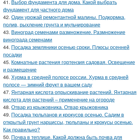
41.
Выбор фундамента для дома. Какой выбрать
фундамент для частного дома
42.
Один урожай ремонтантной малины. Подкормка,
полив, рыхление грунта и мульчирование
43.
Виноград семенами размножение. Размножение
винограда семенами
44.
Посадка земляники осенью сроки. Плюсы осенней
посадки
45.
Комнатные растения гортензия садовая. Освещение
и размещение
46.
Хурма в средней полосе россии. Хурма в средней
полосе — зимний фрукт в вашем саду
47.
Янтарная кислота опрыскивание растений. Янтарная
кислота для растений – применение на огороде
48.
Отвар из крыжовника. Отвар крыжовника
49.
Посадка тюльпанов и крокусов осенью. Садим в
открытый грунт нарциссы, тюльпаны и крокусы осенью.
Как правильно?
50.
Почва в теплице. Какой должна быть почва для