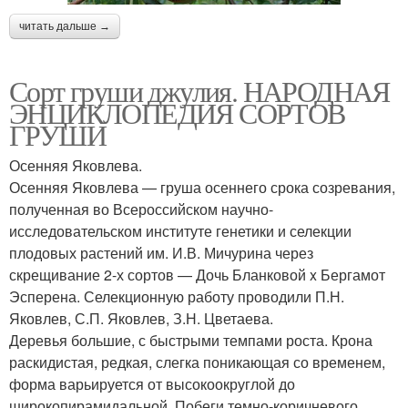
читать дальше →
Сорт груши джулия. НАРОДНАЯ
ЭНЦИКЛОПЕДИЯ СОРТОВ
ГРУШИ
Осенняя Яковлева.
Осенняя Яковлева — груша осеннего срока созревания,
полученная во Всероссийском научно-
исследовательском институте генетики и селекции
плодовых растений им. И.В. Мичурина через
скрещивание 2-х сортов — Дочь Бланковой x Бергамот
Эсперена. Селекционную работу проводили П.Н.
Яковлев, С.П. Яковлев, З.Н. Цветаева.
Деревья большие, с быстрыми темпами роста. Крона
раскидистая, редкая, слегка поникающая со временем,
форма варьируется от высокоокруглой до
широкопирамидальной. Побеги темно-коричневого