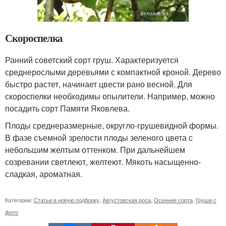
Скороспелка
Ранний советский сорт груш. Характеризуется
среднерослыми деревьями с компактной кроной. Дерево
быстро растет, начинает цвести рано весной. Для
скороспелки необходимы опылители. Например, можно
посадить сорт Памяти Яковлева.
Плоды среднеразмерные, округло-грушевидной формы.
В фазе съемной зрелости плоды зеленого цвета с
небольшим желтым оттенком. При дальнейшем
созревании светлеют, желтеют. Мякоть насыщенно-
сладкая, ароматная.
Категории:
Статьи в новую подборку
,
Августовская роса
,
Осенние сорта
,
Груши с
фото