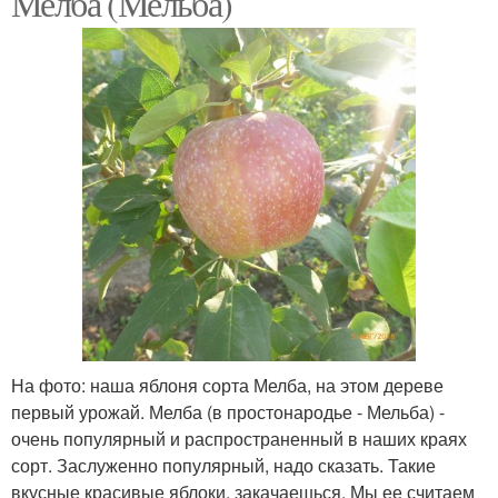
Мелба (Мельба)
Морозоустойчивые
Поздние сорта
сорта
Популярные сорта
Твердые сорта
Сорта с названиями
Вкусные сорта
На фото: наша яблоня сорта Мелба, на этом дереве
первый урожай. Мелба (в простонародье - Мельба) -
очень популярный и распространенный в наших краях
Коммерческие сорта
Осенние разновидности
сорт. Заслуженно популярный, надо сказать. Такие
вкусные красивые яблоки, закачаешься. Мы ее считаем