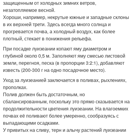
защищенным от холодных зимних ветров,
незатопляемое весной.
Хороши, например, некрутые южные и западные склоны
в их верхней трети. Здесь всегда много солнца и
прогревается почва, а холодный воздух, как более
плотный, стекает в понижения рельефа.
При посадке луизеании копают яму диаметром и
глубиной около 0,5 м. Заполняют яму смесью листовой
земли, перегноя, песка (в пропорции 3:2:1), добавляют
известь (200-300 г на одно посадочное место).
Уход за луизеанией заключается в поливах, рыхлениях,
прополках.
Полив должен быть достаточным, но
сбалансированным, поскольку это прямо сказывается на
продолжительности цветения луизеании. На влагоемких
почвах её поливают более умеренно, сообразуясь с
выпадающими осадками.
У привитых на сливу, терн и алычу растений луизеании