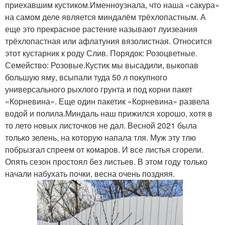
приехавшим кустиком.Именноузнала, что наша «сакура»
на самом деле является миндалём трёхлопастным. А
еще это прекрасное растение называют луизеания
трёхлопастная или афлатуния вязолистная. Относится
этот кустарник к роду Слив. Порядок: Розоцветные.
Семейство: Розовые.Кустик мы высадили, выкопав
большую яму, всыпали туда 50 л покупного
универсального рыхлого грунта и под корни пакет
«Корневина». Еще один пакетик «Корневина» развела
водой и полила.Миндаль наш прижился хорошо, хотя в
то лето новых листочков не дал. Весной 2021 была
только зелень, на которую напала тля. Муж эту тлю
побрызгал спреем от комаров. И все листья сгорели.
Опять сезон простоял без листьев. В этом году только
начали набухать почки, весна очень поздняя.