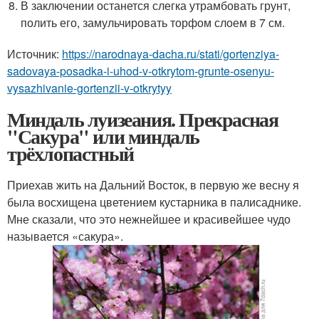
В заключении останется слегка утрамбовать грунт,
полить его, замульчировать торфом слоем в 7 см.
Источник:
https://narodnaya-dacha.ru/stati/gortenziya-
sadovaya-posadka-i-uhod-v-otkrytom-grunte-osenyu-
vysazhivanie-gortenzii-v-otkrytyy
Миндаль луизеания. Прекрасная
"Сакура" или миндаль
трёхлопастный
Приехав жить на Дальний Восток, в первую же весну я
была восхищена цветением кустарника в палисаднике.
Мне сказали, что это нежнейшее и красивейшее чудо
называется «сакура».