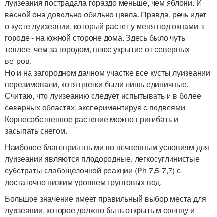
луизеания пострадала гораздо меньше, чем яблони. И
весной она довольно обильно цвела. Правда, речь идет
о кусте луизеании, который растет у меня под окнами в
городе - на южной стороне дома. Здесь было чуть
теплее, чем за городом, плюс укрытие от северных
ветров.
Но и на загородном дачном участке все кусты луизеании
перезимовали, хотя цветки были лишь единичные.
Считаю, что луизеанию следует испытывать и в более
северных областях, экспериментируя с подвоями.
Корнесобственное растение можно пригибать и
засыпать снегом.
Наиболее благоприятными по почвенным условиям для
луизеании являются плодородные, легкосуглинистые
субстраты слабощелочной реакции (Ph 7,5-7,7) с
достаточно низким уровнем грунтовых вод.
Большое значение имеет правильный выбор места для
луизеании, которое должно быть открытым солнцу и