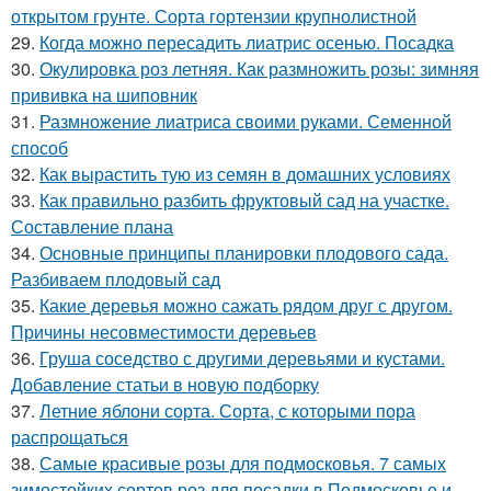
открытом грунте. Сорта гортензии крупнолистной
29.
Когда можно пересадить лиатрис осенью. Посадка
30.
Окулировка роз летняя. Как размножить розы: зимняя
прививка на шиповник
31.
Размножение лиатриса своими руками. Семенной
способ
32.
Как вырастить тую из семян в домашних условиях
33.
Как правильно разбить фруктовый сад на участке.
Составление плана
34.
Основные принципы планировки плодового сада.
Разбиваем плодовый сад
35.
Какие деревья можно сажать рядом друг с другом.
Причины несовместимости деревьев
36.
Груша соседство с другими деревьями и кустами.
Добавление статьи в новую подборку
37.
Летние яблони сорта. Сорта, с которыми пора
распрощаться
38.
Самые красивые розы для подмосковья. 7 самых
зимостойких сортов роз для посадки в Подмосковье и