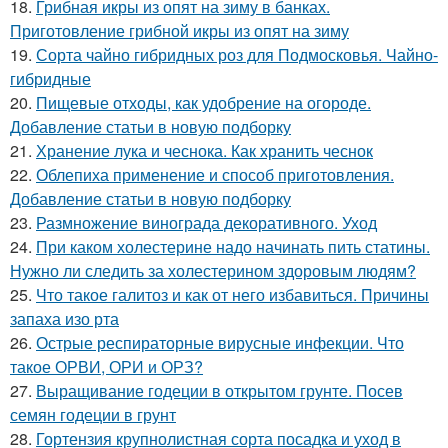
18.
Грибная икры из опят на зиму в банках.
Приготовление грибной икры из опят на зиму
19.
Сорта чайно гибридных роз для Подмосковья. Чайно-
гибридные
20.
Пищевые отходы, как удобрение на огороде.
Добавление статьи в новую подборку
21.
Хранение лука и чеснока. Как хранить чеснок
22.
Облепиха применение и способ приготовления.
Добавление статьи в новую подборку
23.
Размножение винограда декоративного. Уход
24.
При каком холестерине надо начинать пить статины.
Нужно ли следить за холестерином здоровым людям?
25.
Что такое галитоз и как от него избавиться. Причины
запаха изо рта
26.
Острые респираторные вирусные инфекции. Что
такое ОРВИ, ОРИ и ОРЗ?
27.
Выращивание годеции в открытом грунте. Посев
семян годеции в грунт
28.
Гортензия крупнолистная сорта посадка и уход в