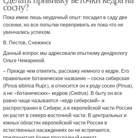
сосну?
Пока имею лишь неудачный опыт: посадил в саду две
сосенки, но все попытки перепривить их пока что не
увенчались успехом.
В. Пестов, Снежинск
Данный вопрос мы адресовали опытному дендрологу
Ольге Чемариной.
– Прежде чем ответить, расскажу немного о кедре. Его
правильное ботаническое название – сосна сибирская
(Pinus sibirica Rupr.), и относится он к роду сосен (Pinus),
а не «ботанических» кедров (Cedrus). В быту он все
равно чаще называется «кедр сибирский» и
распространен в Сибири, а в европейской части России
он растет в северо-восточной части. В центральных и
южных областях европейской части России в
естественных насаждениях он не встречается,
предпочитает более прохладный климат.