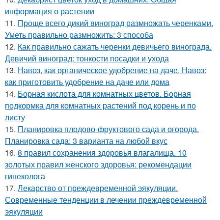
информация о растении
11.
Проще всего дикий виноград размножать черенками.
Уметь правильно размножить: 3 способа
12.
Как правильно сажать черенки девичьего винограда.
Девичий виноград: тонкости посадки и ухода
13.
Навоз, как органическое удобрение на даче. Навоз:
как приготовить удобрение на даче или дома
14.
Борная кислота для комнатных цветов. Борная
подкормка для комнатных растений под корень и по
листу
15.
Планировка плодово-фруктового сада и огорода.
Планировка сада: 3 варианта на любой вкус
16.
8 правил сохранения здоровья влагалища. 10
золотых правил женского здоровья: рекомендации
гинеколога
17.
Лекарство от преждевременной эякуляции.
Современные тенденции в лечении преждевременной
эякуляции