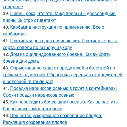
севернее
39.
Пионы рока, что это. Миф первый – древовидные
пионы быстро отцветают
40.
Карбамид инструкция по применению. Все о
карбамиде
41.
Плетистая роза для начинающих. Плетистые розы:
сорта, советы по выбору и уходу
42.
Дом из оцилиндрованного бревна. Как выбрать
бревна для дома
43.
Опрыскивание сада от вредителей и болезней по
срокам. Сад весной: Обработка деревьев от вредителей
и болезней (в таблицах)
44.
Посадка нарциссов осенью в грунт в контейнерах.
Сроки посадки нарциссов осенью
45.
Как пересадить боярышник осенью. Как вырастить
боярышник самостоятельно
46.
Вещество ускоряющее созревание плодов.
Регуляция созревания плодов