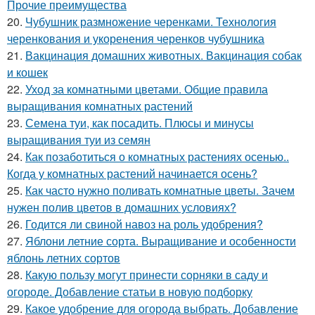
Прочие преимущества
20.
Чубушник размножение черенками. Технология
черенкования и укоренения черенков чубушника
21.
Вакцинация домашних животных. Вакцинация собак
и кошек
22.
Уход за комнатными цветами. Общие правила
выращивания комнатных растений
23.
Семена туи, как посадить. Плюсы и минусы
выращивания туи из семян
24.
Как позаботиться о комнатных растениях осенью..
Когда у комнатных растений начинается осень?
25.
Как часто нужно поливать комнатные цветы. Зачем
нужен полив цветов в домашних условиях?
26.
Годится ли свиной навоз на роль удобрения?
27.
Яблони летние сорта. Выращивание и особенности
яблонь летних сортов
28.
Какую пользу могут принести сорняки в саду и
огороде. Добавление статьи в новую подборку
29.
Какое удобрение для огорода выбрать. Добавление