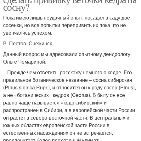
сосну?
Пока имею лишь неудачный опыт: посадил в саду две
сосенки, но все попытки перепривить их пока что не
увенчались успехом.
В. Пестов, Снежинск
Данный вопрос мы адресовали опытному дендрологу
Ольге Чемариной.
– Прежде чем ответить, расскажу немного о кедре. Его
правильное ботаническое название – сосна сибирская
(Pinus sibirica Rupr.), и относится он к роду сосен (Pinus),
а не «ботанических» кедров (Cedrus). В быту он все
равно чаще называется «кедр сибирский» и
распространен в Сибири, а в европейской части России
он растет в северо-восточной части. В центральных и
южных областях европейской части России в
естественных насаждениях он не встречается,
предпочитает более прохладный климат.