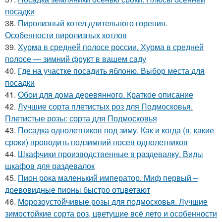
посадки
38.
Пиролизный котел длительного горения.
Особенности пиролизных котлов
39.
Хурма в средней полосе россии. Хурма в средней
полосе — зимний фрукт в вашем саду
40.
Где на участке посадить яблоню. Выбор места для
посадки
41.
Обои для дома деревянного. Краткое описание
42.
Лучшие сорта плетистых роз для Подмосковья.
Плетистые розы: сорта для Подмосковья
43.
Посадка однолетников под зиму. Как и когда (в, какие
сроки) проводить подзимний посев однолетников
44.
Шкафчики производственные в раздевалку. Виды
шкафов для раздевалок
45.
Пион рока маленький император. Миф первый –
древовидные пионы быстро отцветают
46.
Морозоустойчивые розы для подмосковья. Лучшие
зимостойкие сорта роз, цветущие всё лето и особенности