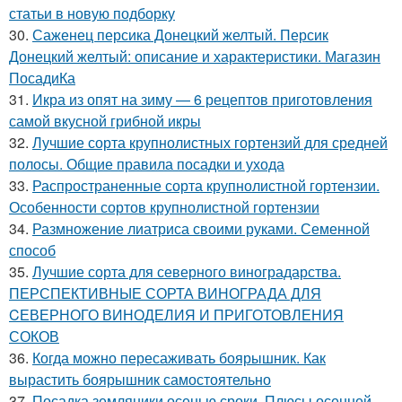
статьи в новую подборку
30.
Саженец персика Донецкий желтый. Персик
Донецкий желтый: описание и характеристики. Магазин
ПосадиКа
31.
Икра из опят на зиму — 6 рецептов приготовления
самой вкусной грибной икры
32.
Лучшие сорта крупнолистных гортензий для средней
полосы. Общие правила посадки и ухода
33.
Распространенные сорта крупнолистной гортензии.
Особенности сортов крупнолистной гортензии
34.
Размножение лиатриса своими руками. Семенной
способ
35.
Лучшие сорта для северного виноградарства.
ПЕРСПЕКТИВНЫЕ СОРТА ВИНОГРАДА ДЛЯ
CЕВЕРНОГО ВИНОДЕЛИЯ И ПРИГОТОВЛЕНИЯ
СОКОВ
36.
Когда можно пересаживать боярышник. Как
вырастить боярышник самостоятельно
37.
Посадка земляники осенью сроки. Плюсы осенней