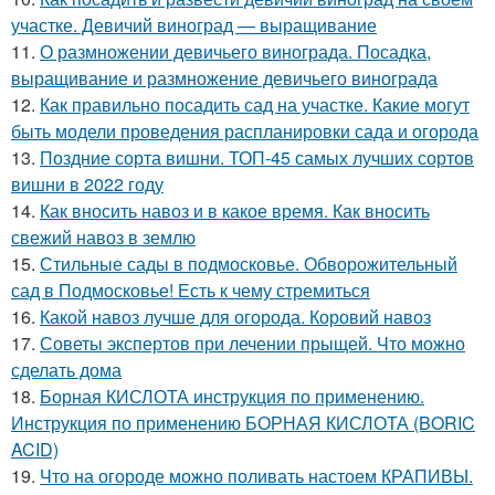
участке. Девичий виноград — выращивание
11.
О размножении девичьего винограда. Посадка,
выращивание и размножение девичьего винограда
12.
Как правильно посадить сад на участке. Какие могут
быть модели проведения распланировки сада и огорода
13.
Поздние сорта вишни. ТОП-45 самых лучших сортов
вишни в 2022 году
14.
Как вносить навоз и в какое время. Как вносить
свежий навоз в землю
15.
Стильные сады в подмосковье. Обворожительный
сад в Подмосковье! Есть к чему стремиться
16.
Какой навоз лучше для огорода. Коровий навоз
17.
Советы экспертов при лечении прыщей. Что можно
сделать дома
18.
Борная КИСЛОТА инструкция по применению.
Инструкция по применению БОРНАЯ КИСЛОТА (BORIC
ACID)
19.
Что на огороде можно поливать настоем КРАПИВЫ.