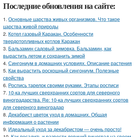
Последние обновления на сайте:
1.
Основные царства живых организмов. Что такое
царства живой природы
2.
Котел газовый Каракан. Особенности
твердотопливных котлов Каракан
3.
Бальзамин садовый зимовка. Бальзамин, как
вырастить летом и сохранить зимой
4.
Сингониум в домашних условиях. Описание растения
5.
Как вырастить роскошный сингониум. Полезные
свойства
6.
Роспись тарелок своими руками. Этапы росписи
7.
10-ка лучших сверхранних сортов для северного
виноградарства. Re: 10-ка лучших сверхранних сортов
для северного виноградар
8.
Декабрист цветок уход в домашних. Общая
информация о растении
9.
Идеальный уход за декабристом — очень просто!
10.
Как посадить и развести девичий виноград на своем