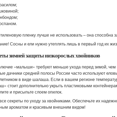
расилом;
ковиной;
нбондом;
оспаном.
тиленовую пленку лучше не использовать – она способна за
ние! Сосны и ели нужно утеплять лишь в первый год их жиз
еты зимней защиты низкорослых хвойников
олючие «малыши» требуют меньше ухода перед зимой, чем 
ые дачники средней полосы России часто используют еловы
летником в виде шалаша. Если в вашем регионе температура
ш» стоит дополнительно укрыть пластиковыми контейнерам
лите и присыпьте слоем опилок.
 все секреты по уходу за хвойниками. Обеспечьте их надежн
ным ароматом и красивым внешним видом!