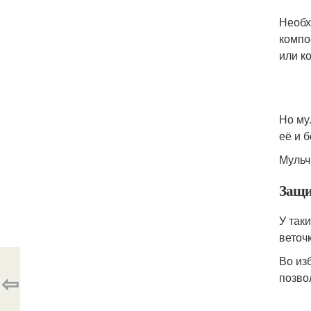
Необх
компо
или ко
Но му
её и б
Мульч
Защи
У так
веточ
Во из
⇦
позво