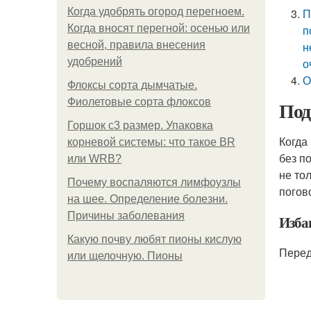
Когда удобрять огород перегноем.
П
Когда вносят перегной: осенью или
п
весной, правила внесения
н
удобрений
о
О
Флоксы сорта дымчатые.
Фиолетовые сорта флоксов
Под
Горшок с3 размер. Упаковка
Когда
корневой системы: что такое BR
без п
или WRB?
не то
Почему воспаляются лимфоузлы
погов
на шее. Определение болезни.
Причины заболевания
Изба
Какую почву любят пионы кислую
Перед
или щелочную. Пионы