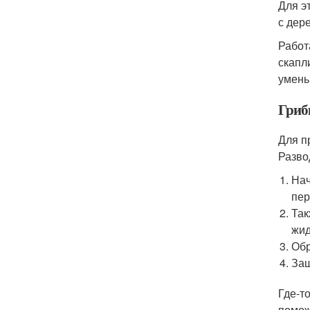
Для э
с дер
Работ
скапл
умень
Гриб
Для п
Разво
Нач
пер
Так
жид
Обр
Защ
Где-т
помож