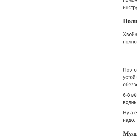
инстр
Поли
Хвойн
полно
Поэто
устой
обезв
6-8 в
водны
Ну а 
надо.
Муль