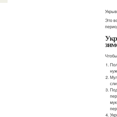
Укрыв
Это в
перио
Укр
зим
Чтобы
Пол
нуж
Мул
сли
Под
пер
мук
пер
Укр