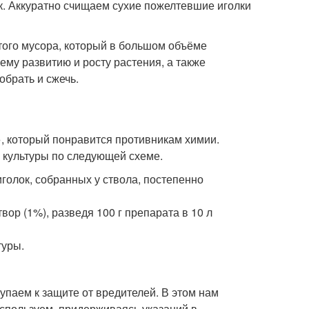
к. Аккуратно счищаем сухие пожелтевшие иголки
лтого мусора, который в большом объёме
му развитию и росту растения, а также
брать и сжечь.
, который понравится противникам химии.
 культуры по следующей схеме.
иголок, собранных у ствола, постепенно
ор (1%), разведя 100 г препарата в 10 л
туры.
упаем к защите от вредителей. В этом нам
спользуем, придерживаясь указаний в