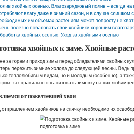
олив хвойных осенью. Влагозарядковый полив – всегда на 
отребляют влагу даже в зимний сезон, и в случае слишком 
еобходимых им объемах растениям может попросту не хвати
чень полезно побаловать свои хвойники хорошим влагозар
бработка хвойных осенью. Уход за хвойными осенью
готовка хвойных к зиме. Хвойные расте
 не за горами приход зимы перед обладателями хвойных куль
отерь пережить зимние холода до следующей весны. Ведь п
лько теплолюбивым видам, но и молодым (особенно), а так
орим, как правильно организовать зимовку наших любимцев
вляемся от пожелтевшей хвои
 отправлением хвойников на спячку необходимо их освобод