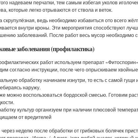
того надеваем перчатки, тем самым избегая уколов иголоче
ева, которые легко отрываются от ствола и веток.
а скрупулёзная, ведь необходимо избавиться ото всего жё
ивается внутри кроны. Эти мероприятия способствуют лучше
шению заболеваний. После работ весь мусор необходимо со
ковые заболевания (профилактика)
рофилактических работ используем препарат «Фитоспорин»
дим согласно инструкции, после чего опрыскиваем хвойные
альную обработку начинаем изнутри, то есть с самой гущи 
ебираясь наружу.
же можно воспользоваться бордоской смесью. Готовим раств
кости.
аботку культур организуем при наличии плюсовой темпера
ищаем от вредителей
о через неделю после обработки от грибковых болячек прист
ет препарат «Искра»/«Алиот»/или любой аналог, который и