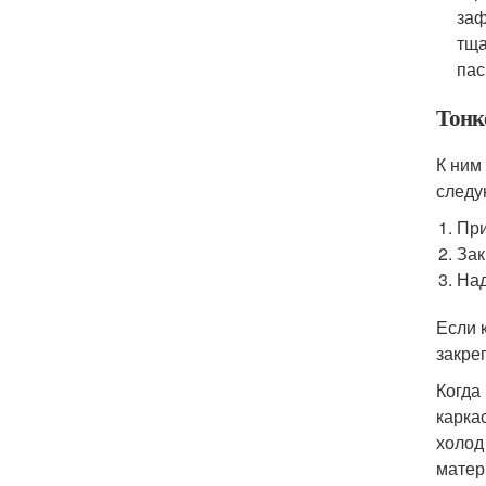
заф
тща
пас
Тонк
К ним
следу
При
Зак
Над
Если 
закре
Когда
карка
холод
матер