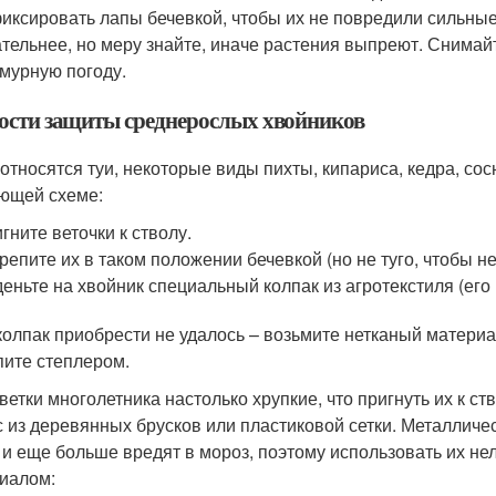
иксировать лапы бечевкой, чтобы их не повредили сильные
тельнее, но меру знайте, иначе растения выпреют. Снимай
мурную погоду.
ости защиты среднерослых хвойников
 относятся туи, некоторые виды пихты, кипариса, кедра, сос
ющей схеме:
гните веточки к стволу.
репите их в таком положении бечевкой (но не туго, чтобы н
еньте на хвойник специальный колпак из агротекстиля (его
колпак приобрести не удалось – возьмите нетканый материал
пите степлером.
 ветки многолетника настолько хрупкие, что пригнуть их к ст
с из деревянных брусков или пластиковой сетки. Металлич
 и еще больше вредят в мороз, поэтому использовать их нел
иалом: