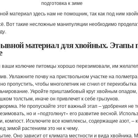
ной материал здесь нам не помощник, так как под ним хвой
сё. Вот такие несложные манипуляции необходимо проделат
ду.
ывной материал для хвойных. Этапы п
е
 ваши колючие питомцы хорошо перезимовали, им желател
ив. Увлажните почву на приствольном участке на полметра в
но пропустить, чтобы многолетник не сгнил от переизбытка
ьчирование. Укройте приштамбовый круг хвойным опадом, 
шком толстым, иначе он привлечет к себе грызунов.
кормка. Не пропускайте этот важный этап – удобрения не 
езимовать, но и «подтолкнут» его развитие весной. Исполь
и, компост. Исключите все комплексы, содержащие азот, – к
ед зимой растениям это ни к чему.
ытие. Оно зависит от климата местности и вида хвойника.