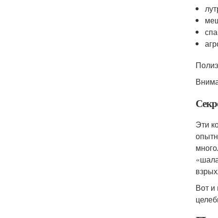
лут
меш
спа
агр
Полиэ
Внима
Секр
Эти к
опытн
много
«шала
взрых
Вот и
целеб