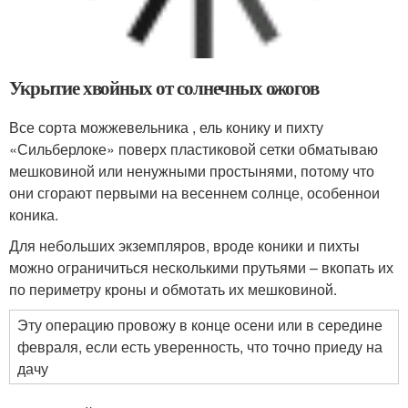
Для небольших экземпляров, вроде коники и пихты
можно ограничиться несколькими прутьями – вкопать их
по периметру кроны и обмотать их мешковиной.
Эту операцию провожу в конце осени или в середине
февраля, если есть уверенность, что точно приеду на
дачу
Укрывной материал типа спанбонд, агрил, лутрасил и
т.д. в качестве защиты от солнца не подходят, ведь по
уверениям производителей, они отлично пропускают
солнце, а значит, хвойные под ним сгорят
незамедлительно.
Не пропускают солнце и ненужные старые плотные
шторы. Зимой сшиваю их и простыни по несколько
штук сразу, чтобы можно было набросить одним
махом и закрепить.
Дополнительно о защите хвойных растений зимой от