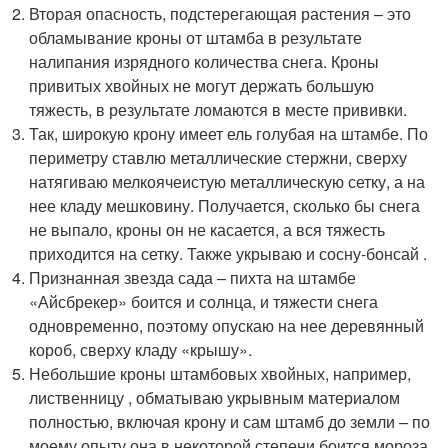
приходится на сетку. Также укрываю и сосну-бонсай .
Признанная звезда сада – пихта на штамбе
«Айсбрекер» боится и солнца, и тяжести снега
одновременно, поэтому опускаю на нее деревянный
короб, сверху кладу «крышу».
Небольшие кроны штамбовых хвойных, например,
лиственницу , обматываю укрывным материалом
полностью, включая крону и сам штамб до земли – по
моему опыту она в некоторой степени боится мороза.
Источник:
https://ogorod-bez-
hlopot.zelynyjsad.info/stati/hvoyniki-podgotovka-k-zime-
hvoynye-rasteniya-osenyu-podgotovka-k-zime
Полив хвойных осенью. Уход за
хвойными осенью
Вечнозеленые растения очень популярны в настоящее
время. Разнообразные формы и оттенки цветов
позволяют помещать их в композиции с большим