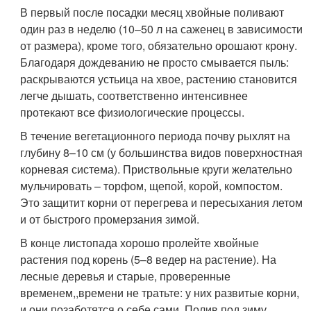
мульчировать – торфом, щепой, корой, компостом.
Это защитит корни от перегрева и пересыхания летом
и от быстрого промерзания зимой.
В конце листопада хорошо пролейте хвойные
растения под корень (5–8 ведер на растение). На
лесные деревья и старые, проверенные
временем,,времени не тратьте: у них развитые корни,
и они позаботятся о себе сами. Полив под зиму
желателен для всех посадок, сделанных в прошлом и
текущем сезонах; для сортовых экземпляров и
экзотов независимо от времени посадки (есть среди
них и весьма устойчивые, но, если вы начинающий
садовод, легче полить все подряд, чем разбираться –
вреда от этого не будет).
Крона у хвойных просыпается рано, часто когда корни
еще не могут обеспечить ее влагой из-за мерзлой
почвы. Отсюда обгорание хвои – распространенная в
средней полосе проблема. Хорошо увлажненная