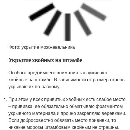
хвойные на штамбе. В зависимости от размера кроны
укрываю их по-разному.
При этом у всех привитых хвойных есть слабое место
– прививка, ее обязательно обматываю фрагментом
укрывного материала и прочно закрепляю веревками.
Если добросовестно обвязать место прививки, то
никакие морозы штамбовым хвойным не страшны.
Вторая опасность, подстерегающая растения – это
обламывание кроны от штамба в результате
налипания изрядного количества снега. Кроны
привитых хвойных не могут держать большую
тяжесть, в результате ломаются в месте прививки.
Так, широкую крону имеет ель голубая на штамбе. По
периметру ставлю металлические стержни, сверху
натягиваю мелкоячеистую металлическую сетку, а на
нее кладу мешковину. Получается, сколько бы снега
не выпало, кроны он не касается, а вся тяжесть