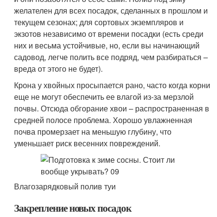
почва промерзает на меньшую глубину, что
уменьшает риск весенних повреждений.
Влагозарядковый полив туи
Закрепление новых посадок
Крона хвойного растения собирает много снега. Если
будет обильный снегопад при плюсовой температуре,
на ветвях может налипнуть такая снежная масса, что
не успевшие укорениться саженцы вывернет с
корнями. После ледяного дождя падают и кренятся
даже небольшие, до метра высотой, растения. В
ожидании снегопадов все посадки текущего года
основательно закрепите растяжками, чтобы
исключить даже небольшие подвижки: из-за них
обрываются мелкие корешки, и затягивается срок