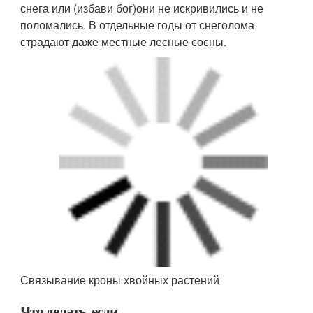
На фото: Ледяной дождь на ели
… весной хвоя на растениях пожелтела или
обесцветилась
Заметив это, сразу притените крону, спрыснув
сначала водой, если погода солнечная. Поливайте
пострадавшее растение теплой водой. Если вода
растекается, не впитываясь, значит, почва еще
мерзлая. Тогда поливайте несколько раз в день