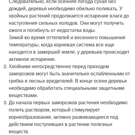
грибка и лесных вредителей. В конце осени деревья
необходимо обработать специальными защитными
веществами.
До начала первых заморозков растения необходимо
полить раствором, который стимулирует
корнеобразование, активно развивающееся под
действием поступивших в растение полезных
веществ.
Желательно сделать мульчирование приствольных
кругов из определенного вида органических
материалов. Органика применяется рыхлая,
толщиной около пяти сантиметров, она хорошо
предохраняет корни от холодных температур.
Весной этот слой необходимо сразу убрать, как только
наступает теплая погода. Почва под деревом сразу
же начнет прогреваться. Такая процедура особенно
нужна молодым неокрепшим деревцам.
Подкармливать растения азотными удобрениями и
обрабатывать биостимуляторами нужно заканчивать