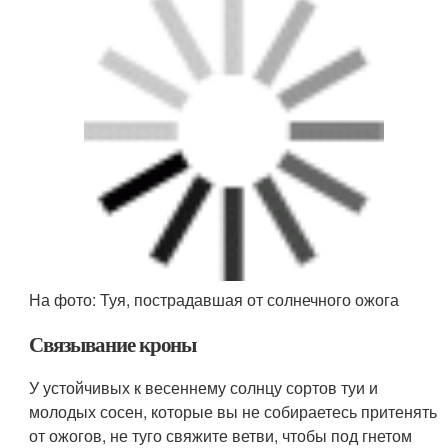
… выпало много липкого снега
Сбейте снег с ветвей жердью или доской, обмотанной
мягкой тканью. Не трясите деревья, не лупите по ним
что есть сил: постукивайте часто мелкими толчками,
чтобы не повредить кору и сами ветви (зимой они
теряют эластичность и легко ломаются).
… прошел ледяной дождь
При помощи подпорок и стяжек постарайтесь придать
ветвям изначальное положение. Не пытайтесь
растопить лед на ветвях феном или теплой во -дой –
почки могут преждевременно проснуться от тепла, и к
уже случившейся беде добавится новая. Лед сойдет
сам с наступлением солнечной погоды, даже если
температура воздуха будет еще отрицательной.