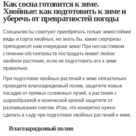
При подготовке хвойных растений к зиме обязательно
проведите влагозарядковый полив, защитите новые
посадки от прямых солнечных лучей, а растения с
шарообразной и конической кроной защитите от
разламывания снегом. Итак, что конкретно нужно
сделать в саду при подготовке хвойных растений к зиме.
Влагозарядковый полив
В первый после посадки месяц хвойные поливают
один раз в неделю (10–50 л на саженец в зависимости
от размера), кроме того, обязательно орошают крону.
Благодаря дождеванию не просто смывается пыль:
раскрываются устьица на хвое, растению становится
легче дышать, соответственно интенсивнее
протекают все физиологические процессы.
В течение вегетационного периода почву рыхлят на
глубину 8–10 см (у большинства видов поверхностная
корневая система). Приствольные круги желательно