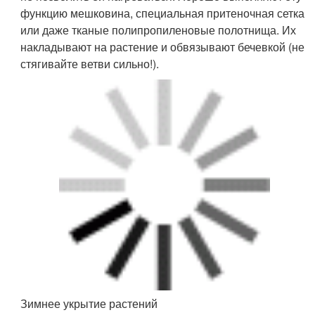
притенить только с южной стороны.
На фото: Защита туи от солнечных ожогов
На фото: Туя, пострадавшая от солнечного ожога
Связывание кроны
У устойчивых к весеннему солнцу сортов туи и
молодых сосен, которые вы не собираетесь притенять
от ожогов, не туго свяжите ветви, чтобы под гнетом
снега или (избави бог)они не искривились и не
поломались. В отдельные годы от снеголома
страдают даже местные лесные сосны.