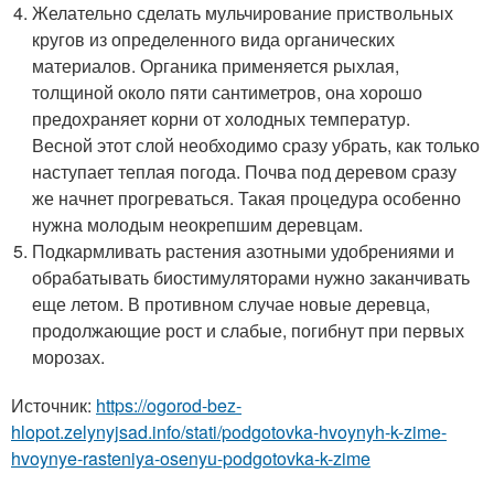
еще летом. В противном случае новые деревца,
продолжающие рост и слабые, погибнут при первых
морозах.
Источник:
https://ogorod-bez-
hlopot.zelynyjsad.info/stati/podgotovka-hvoynyh-k-zime-
hvoynye-rasteniya-osenyu-podgotovka-k-zime
Как сосна готовится к зиме.
Хвойные: как подготовить к зиме и
уберечь от превратностей погоды
Специалисты советуют приобретать только зимостойкие
виды и сорта хвойных, но знать бы, какие сюрпризы
преподнесет нам очередная зима! При несчастливом
стечении обстоятельств пострадать может любое
хвойное растение, если не подготовить его к зиме
правильно.