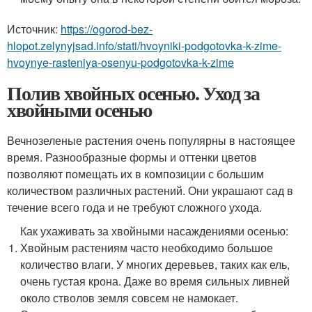
количеством различных растений. Они украшают сад в
течение всего года и не требуют сложного ухода.
Как ухаживать за хвойными насаждениями осенью:
Хвойным растениям часто необходимо большое
количество влаги. У многих деревьев, таких как ель,
очень густая крона. Даже во время сильных ливней
около стволов земля совсем не намокает.
Следовательно, если осенняя погода сухая без
дождей, деревья необходимо обильно поливать. У
хвойных растений продолжается испарение влаги до
наступления сильных холодов. Они могут получить
ожоги и погибнуть от недостатка воды.
Зимой во время оттепелей и весеннего повышения
температуры, когда корневая система все еще
находится в замершей земле, у деревьев происходит
активное испарение.
Хвойники непосредственно перед приходом
заморозков могут быть значительно ослабленными от