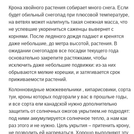
приживаемости растений.
Колонновидные можжевельники , кипарисовики, сорта
туи, кроны которых подгорали у вас в прошлые годы,
и все сорта ели канадской нужно дополнительно
защитить от солнечных ожогов укрытием.не подходят:
под ними аккумулируется солнечное тепло, а нам как
раз этого и не нужно. Цель укрытия – притенить крону,
не позволить ей нагреваться. Хорошо выполняют эту
функцию мешковина, специальная притеночная сетка
или даже тканые полипропиленовые полотнища. Их
накладывают на растение и обвязывают бечевкой (не
стягивайте ветви сильно!).
Зимнее укрытие растений
Не старайтесь замуровать крону наглухо – пусть
останутся "продухи". Крупные экземпляры достаточно