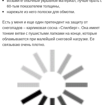
возьмите обычный укрывной материал, лучше брать с
60-тым показателем толщины,
нарежьте из него полоски для обмотки.
Есть у меня и еще один претендент на защиту от
снегопадов – карликовая сосна «Спилберг». Она имеет
тонкие ветви с пушистыми лапками на конце, которые
обламываются при малейшей снеговой нагрузке. Ее
связываю очень плотно.
Укрытие хвойных от солнечных ожогов
Все сорта можжевельника , ель конику и пихту
«Сильберлоке» поверх пластиковой сетки обматываю
мешковиной или ненужными простынями, потому что
они сгорают первыми на весеннем солнце, особеннои
коника.