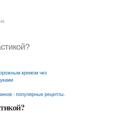
на
астикой?
творожным кремом чиз
руками
финов - популярные рецепты.
стикой?