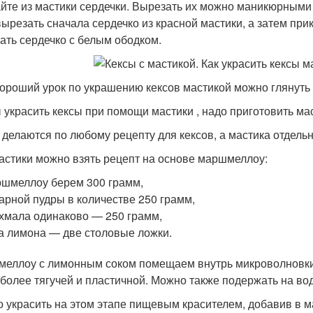
йте из мастики сердечки. Вырезать их можно маникюрными
вырезать сначала сердечко из красной мастики, а затем прик
ать сердечко с белым ободком.
ороший урок по украшению кексов мастикой можно глянуть 
 украсить кексы при помощи мастики , надо приготовить мас
 делаются по любому рецепту для кексов, а мастика отдельн
астики можно взять рецепт на основе маршмеллоу:
шмеллоу берем 300 грамм,
арной пудры в количестве 250 грамм,
хмала одинаково — 250 грамм,
а лимона — две столовые ложки.
еллоу с лимонным соком помещаем внутрь микроволновки н
 более тягучей и пластичной. Можно также подержать на во
 украсить на этом этапе пищевым красителем, добавив в