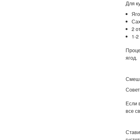
Для к
Яго
Сах
2 о
1-2
Проце
ягод.
Смеши
Совет
Если 
все с
Стави
густе