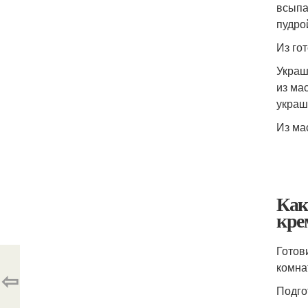
всыпа
пудро
Из го
Украш
из ма
украш
Из ма
Как
кре
Готов
комна
⇦
Подго