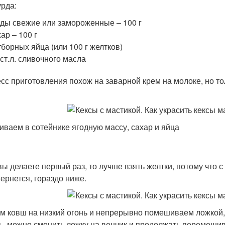
урда:
ды свежие или замороженные – 100 г
ар – 100 г
тборных яйца (или 100 г желтков)
 ст.л. сливочного масла
сс приготовления похож на заварной крем на молоке, но то
ваем в сотейнике ягодную массу, сахар и яйца
вы делаете первый раз, то лучше взять желтки, потому что с
вернется, гораздо ниже.
м ковш на низкий огонь и непрерывно помешиваем ложкой, 
ть, можно сменить ложку на венчик и продолжать перемешив