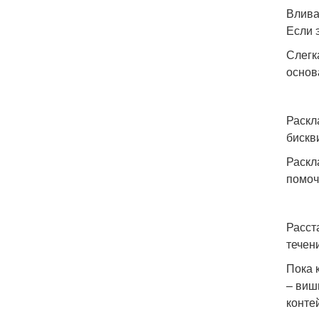
Влива
Если 
Слегк
основ
Раскл
бискв
Раскл
помоч
Расст
течен
Пока 
– виш
конте