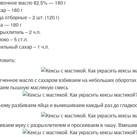
вочное масло 82,5% — 180 г
ар – 180 г
а отборные – 2 шт. (120 г)
а — 180 г
рыхлитель – 2 ч.л.
око – 5 ст.л.
ильный сахар – 1 ч.л.
товить:
гченное масло с сахаром взбиваем на небольших оборотах 
аем пышную масляную смесь
ному разбиваем яйца и вымешиваем каждый раз до гладко
ваем муку с разрыхлителем и просеиваем в чашу. Вмешив