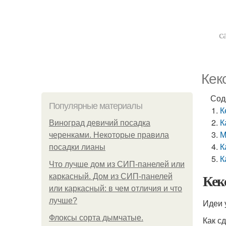
с
Кек
Сод
Популярные материалы
К
К
Виноград девичий посадка
М
черенками. Некоторые правила
К
посадки лианы
К
Что лучше дом из СИП-панелей или
Кек
каркасный. Дом из СИП-панелей
или каркасный: в чем отличия и что
лучше?
Идеи 
Флоксы сорта дымчатые.
Как с