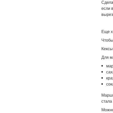
Сдела
если 
вырез
Еще х
Чтобы
Кексы
Для м
мар
сах
кра
сок
Маршм
стала
Можно