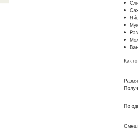
Сли
Сах
Яйц
Мук
Раз
Мол
Ван
Как го
Размя
Получ
По од
Смеши