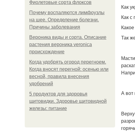
Фиолетовые сорта флоксов
Как у
Почему воспаляются лимфоузлы
Как с
на шее. Определение болезни.
Какое
Причины заболевания
Так ж
Вероника виды и сорта. Описание
растения вероника veronica
происхождение
Масти
Когда удобрять огород перегноем.
раска
Когда вносят перегной: осенью или
Напри
весной, правила внесения
удобрений
А вот
5 продуктов для здоровья
щитовидки. Здоровье щитовидной
железы: питание
Верху
разро
горяч