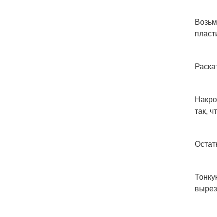
Возьм
пласт
Раска
Накро
так, ч
Остат
Тонку
вырез