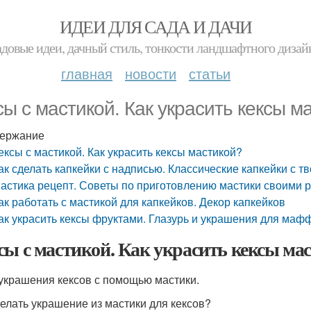
ИДЕИ ДЛЯ САДА И ДАЧИ
адовые идеи, дачный стиль, тонкости ландшафтного дизай
главная
новости
статьи
сы с мастикой. Как украсить кексы м
ержание
ексы с мастикой. Как украсить кексы мастикой?
ак сделать капкейки с надписью. Классические капкейки с 
астика рецепт. Советы по приготовлению мастики своими 
ак работать с мастикой для капкейков. Декор капкейков
ак украсить кексы фруктами. Глазурь и украшения для маф
сы с мастикой. Как украсить кексы ма
украшения кексов с помощью мастики.
делать украшение из мастики для кексов?