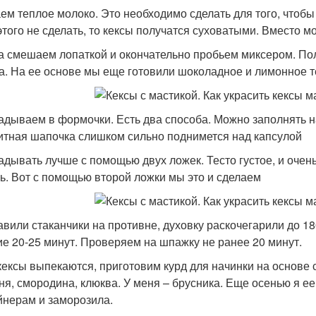
ем теплое молоко. Это необходимо сделать для того, чтоб
этого не сделать, то кексы получатся суховатыми. Вместо 
а смешаем лопаткой и окончательно пробьем миксером. Пол
а. На ее основе мы еще готовили шоколадное и лимонное т
адываем в формочки. Есть два способа. Можно заполнять н
итная шапочка слишком сильно поднимется над капсулой
адывать лучше с помощью двух ложек. Тесто густое, и очень
ь. Вот с помощью второй ложки мы это и сделаем
авили стаканчики на противне, духовку раскочегарили до 18
ие 20-25 минут. Проверяем на шпажку не ранее 20 минут.
кексы выпекаются, приготовим курд для начинки на основе
ня, смородина, клюква. У меня – брусника. Еще осенью я 
йнерам и заморозила.