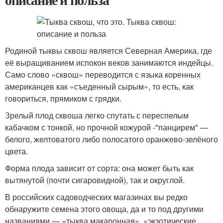
Родиной тыквы сквош является Северная Америка, где
её выращиванием испокон веков занимаются индейцы.
Само слово «сквош» переводится с языка коренных
американцев как «съеденный сырым», то есть, как
говориться, прямиком с грядки.
Зрелый плод сквоша легко спутать с переспелым
кабачком с тонкой, но прочной кожурой -"панцирем" —
белого, желтоватого либо полосатого оранжево-зелёного
цвета.
Форма плода зависит от сорта: она может быть как
вытянутой (почти сигаровидной), так и округлой.
В российских садоводческих магазинах вы редко
обнаружите семена этого овоща, да и то под другими
названиями — «тыква макаронная», «экзотические