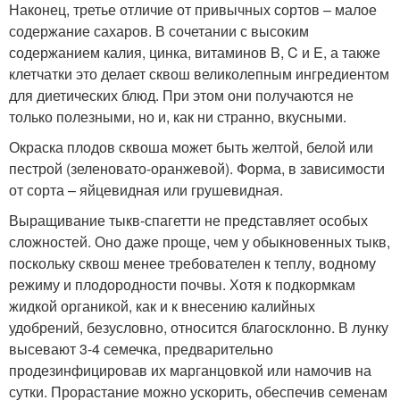
Наконец, третье отличие от привычных сортов – малое
содержание сахаров. В сочетании с высоким
содержанием калия, цинка, витаминов B, C и E, а также
клетчатки это делает сквош великолепным ингредиентом
для диетических блюд. При этом они получаются не
только полезными, но и, как ни странно, вкусными.
Окраска плодов сквоша может быть желтой, белой или
пестрой (зеленовато-оранжевой). Форма, в зависимости
от сорта – яйцевидная или грушевидная.
Выращивание тыкв-спагетти не представляет особых
сложностей. Оно даже проще, чем у обыкновенных тыкв,
поскольку сквош менее требователен к теплу, водному
режиму и плодородности почвы. Хотя к подкормкам
жидкой органикой, как и к внесению калийных
удобрений, безусловно, относится благосклонно. В лунку
высевают 3-4 семечка, предварительно
продезинфицировав их марганцовкой или намочив на
сутки. Прорастание можно ускорить, обеспечив семенам