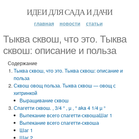
ИДЕИ ДЛЯ САДА И ДАЧИ
главная
новости
статьи
Тыква сквош, что это. Тыква
сквош: описание и польза
Содержание
Тыква сквош, что это. Тыква сквош: описание и
польза
Сквош овощ польза. Тыква сквош — овощ с
хитринкой
Выращивание сквош
Спагетти сквош. , 3/4 ° , µ , ° aka 4 1/4 µ °
Выпекание всего спагетти-сквошаШаг 1
Выпекание всего спагетти-сквоша
Шаг 1
Шаг 2