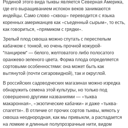
Родиной этого вида тыквы является Северная Америка,
где его выращиванием испокон веков занимаются
индейцы. Само слово «сквош» переводится с языка
коренных американцев как «съеденный сырым», то есть,
как говориться, «прямиком с грядки».
Зрелый плод сквоша можно спутать с переспелым
кабачком с тонкой, но очень прочной кожурой-
"панцирем" — белого, желтоватого либо полосатого
оранжево-зеленого цвета. Форма плода определяется
сортовыми особенностями: она может быть как
вытянутой (почти сигаровидной), так и округлой.
В российских садоводческих магазинах можно изредка
обнаружить семена этой культуры, но только под
совершенно другими названиями — «тыква
макаронная», «экзотические кабачки» и даже «тыква-
спагетти». В отличие от прочих сортов тыквы, мякоть у
сквоша неоднородная, как мы привыкли, а распадается
на ломкие и длинные полупрозрачные нити, видом