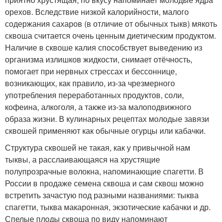
орехов. Вследствие низкой калорийности, малого
содержания сахаров (в отличие от обычных тыкв) мякоть
сквоша считается очень ценным диетическим продуктом.
Наличие в сквоше калия способствует выведению из
организма излишков жидкости, снимает отёчность,
помогает при нервных стрессах и бессоннице,
возникающих, как правило, из-за чрезмерного
употребления переработанных продуктов, соли,
кофеина, алкоголя, а также из-за малоподвижного
образа жизни. В кулинарных рецептах молодые завязи
сквошей применяют как обычные огурцы или кабачки.
Структура сквошей не такая, как у привычной нам
тыквы, а расслаивающаяся на хрустящие
полупрозрачные волокна, напоминающие спагетти. В
России в продаже семена сквоша и сам сквош можно
встретить зачастую под разными названиями: тыква
спагетти, тыква макаронная, экзотические кабачки и др.
Спелые плоды сквоша по виду напоминают