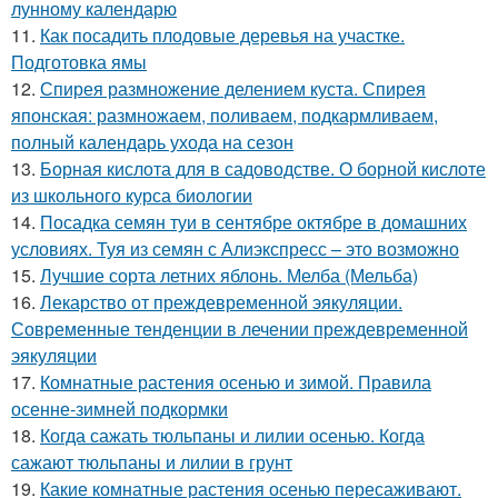
лунному календарю
11.
Как посадить плодовые деревья на участке.
Подготовка ямы
12.
Спирея размножение делением куста. Спирея
японская: размножаем, поливаем, подкармливаем,
полный календарь ухода на сезон
13.
Борная кислота для в садоводстве. О борной кислоте
из школьного курса биологии
14.
Посадка семян туи в сентябре октябре в домашних
условиях. Туя из семян с Алиэкспресс – это возможно
15.
Лучшие сорта летних яблонь. Мелба (Мельба)
16.
Лекарство от преждевременной эякуляции.
Современные тенденции в лечении преждевременной
эякуляции
17.
Комнатные растения осенью и зимой. Правила
осенне-зимней подкормки
18.
Когда сажать тюльпаны и лилии осенью. Когда
сажают тюльпаны и лилии в грунт
19.
Какие комнатные растения осенью пересаживают.