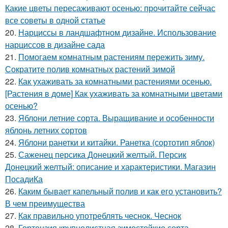
Какие цветы пересаживают осенью: прочитайте сейчас
все советы в одной статье
20.
Нарциссы в ландшафтном дизайне. Использование
нарциссов в дизайне сада
21.
Помогаем комнатным растениям пережить зиму.
Сократите полив комнатных растений зимой
22.
Как ухаживать за комнатными растениями осенью.
[Растения в доме] Как ухаживать за комнатными цветами
осенью?
23.
Яблони летние сорта. Выращивание и особенности
яблонь летних сортов
24.
Яблони ранетки и китайки. Ранетка (сортотип яблок)
25.
Саженец персика Донецкий желтый. Персик
Донецкий желтый: описание и характеристики. Магазин
ПосадиКа
26.
Каким бывает капельный полив и как его установить?
В чем преимущества
27.
Как правильно употреблять чеснок. Чеснок
28.
Гортензия крупнолистная зимостойкие сорта.