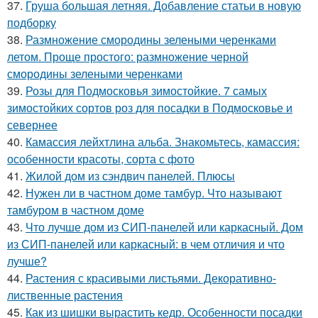
37.
Груша большая летняя. Добавление статьи в новую
подборку
38.
Размножение смородины зелеными черенками
летом. Проще простого: размножение черной
смородины зелеными черенками
39.
Розы для Подмосковья зимостойкие. 7 самых
зимостойких сортов роз для посадки в Подмосковье и
севернее
40.
Камассия лейхтлина альба. Знакомьтесь, камассия:
особенности красоты, сорта с фото
41.
Жилой дом из сэндвич панелей. Плюсы
42.
Нужен ли в частном доме тамбур. Что называют
тамбуром в частном доме
43.
Что лучше дом из СИП-панелей или каркасный. Дом
из СИП-панелей или каркасный: в чем отличия и что
лучше?
44.
Растения с красивыми листьями. Декоративно-
лиственные растения
45.
Как из шишки вырастить кедр. Особенности посадки